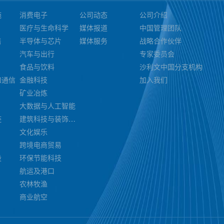
施
消费电子
公司动态
公司介绍
医疗与生命科学
媒体报道
中国管理团队
售
半导体与芯片
媒体服务
战略合作伙伴
汽车与出行
专家委员会
食品与饮料
沙利文中国分支机构
和通信
金融科技
加入我们
矿业冶炼
大数据与人工智能
链
建筑科技与装饰装潢
文化娱乐
跨境电商贸易
设
环保节能科技
航运及港口
农林牧渔
商业航空