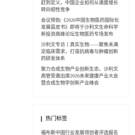
市场红
赶到定义，中国企业如何从速度增长
上市的
转向韧性竞争
湾区居
政府主
会议预告|《2026中国生物医药国际化
计划，
发展蓝皮书》即将于沙利文生命科学
新投资高峰论坛生物医药专场发布
同业界
升医疗
沙利文专访丨真实生物——聚焦未满
疗需要
足临床需求，打造抗病毒与肿瘤创新
开发具
药研发体系
旅游协
政府协
聚力合成生物产业创新生态，沙利文
旅游业
高管受邀出席2026未来健康产业大会
暨合成生物学创新产业峰会
构。只
精品服
只是没
多的本
相反
热门标签
6%的
太区约
福布斯中国
行业发展领创者
评选报名
规模扩