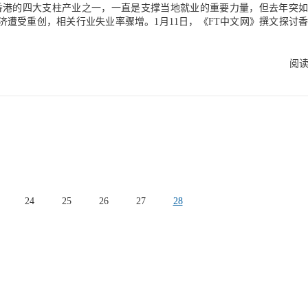
田机场推出多款可与旅客互动的机器人，提供清洁、带路、搬行李等服
展等这些方面。 *本文转自《新华财经》，作者为沈寅飞。
中国首架高速卫星互联网飞机在万米高空实现了百兆以上的高速率联网
，即可查阅新闻报道原文。
济遭受重创，相关行业失业率骤增。1月11日，《FT中文网》撰文探讨
娱乐、空中电商零售等服务，还可直播分享空中画面。 疫情防控期间，
冰突围的转型之路，认为香港可通过大力发展高端医疗旅游纾困解难。
程加速，尤其是无接触技术得到快速发展。比如，阿联酋国家航空公司
业的开发空间与增长潜力时，直接援引了弗若斯特沙利文的数据。 # 沙利
式的无接触式技术，包括语音识别、无接触控制、无接触身份扫描等，
阅
设备而传播病毒的风险。该技术还能测量旅客的体温、呼吸和心率，识
；预测全球医疗旅游产业在2025年将达658亿美元，亚太区约占当中的40%
播有一定预警和防控作用。日本航空近期宣布将与美国马特尼特无人机
的份额，将额外增加约200亿港元收益，整体市场规模扩大至1,540亿元。 
医疗防疫物资快递的新业务。此外，移动办公、远程通信更加流行，意
香港迫切需要把握当下的黄金时间，向高端医疗旅游市场延伸。 2020年全
空公司将赢得更多旅客的青睐。 实际上，航空业天然具有数字化
避免的重创了香港的旅游市场。去年1-10月访港旅客人数大跌92.9%
空发动机每10毫秒就能生成几百个传感信息，每次飞行能产生大约1TB
度失业率急升至11.7%，而该数据还未反应同年10月国泰港龙航空停运
字化转型提供了必要条件。不过，目前航空业的数字化转型仍处于起步
结后的情况。香港旅游业自身依赖单一市场，“量高低值”的结构问题难
术，数字化投入也很有限。未来，通过进行更深层次、系统化的数字化
验、人才培养等各方面全覆盖，航空公司将创造更多价值增长点。 *本文转
。香港必须着力发展多元化高利润的旅游产品。医疗旅游市场不仅利润
者为朱玥颖。
的旅游与医疗资源，且香港产业链集中及拥有高度成熟的资本市场。故
场富裕阶层的高端医疗旅游市场。 过去数年，世界各地正在抢滩医
24
25
26
27
28
行业。世界卫生组织预测至2020年医疗健康相关服务业将成为全球最大
休闲旅游一共将占全球GDP的22%。其中，中国是海外医疗旅游的刚需
务机构盛诺一家于2020年初做的调查发现，中国2019年赴海外就医人
企业家及企业高管，美国、英国及日本占海外就医市场的99%。毋庸置疑
，医疗人才及技术均名列世界前列。香港开放的市场环境能更好的调动
国内地的紧密发展，在各国新冠疫情以及中美关系不明朗的前景下，更
年香港在医疗旅游领域被淹没了身影？ 笔者