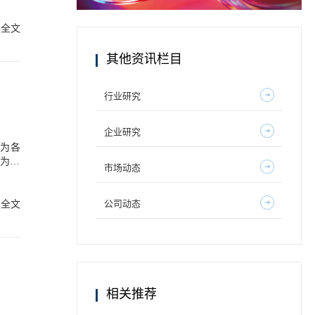
）全球
读全文
资本助
黄金发
其他资讯栏目
进入产
行业研究
些趋
企业研究
之后，
认为其
市场动态
、客户
产品牌
盈利增
场份额
公司动态
读全文
趋势：
等数字
理体系
弗若斯
户、需
息化水
转型中
相关推荐
发展、
安排航