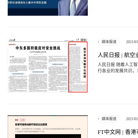
上述问题，《新华财经》
合伙人兼大中华区总裁王昕博士。 问： 您对中国大健康产
中国医疗大健康行业
力等因素的共同驱动
展期。 全球医疗健康体系也正加速向数字化医疗体系转变，即将进入全球数字医疗新常态。在此
影响下，我国医疗大
2021/03
媒体报道
业链转型升级及整合重组的
产业在接下来几年的
人民日报 | 航
势？ 王昕： 健康保险和IVD作为医疗大健康领域的两大重要细分板块，正在面临高速增长的契机，
同时我国政策法规的完
人民日报 随着人工智能、区块链、大数据等数字技术的持续创新与深入应用，数字化转型已成为各
断IVD产业是医疗
行各业的发展共识。
更是成为医疗器械行业
天然具有数字化特征
中国体外诊断行业国
体验、人才培养等各
逐步替代进口品牌，
长空间的影响时，直接援引了弗若斯特
已逐渐超过生化诊断类产
字化转型每年可在每位乘客身上产生
看好健康保险与健康
遇，已成为不少航空
一是健康保险与健康
技术，在运营、旅客
闭环；二是采取公共
特沙利文的研究表明，
求的不同，实行产品差异化
2021/01
媒体报道
纪60年代，航空业
而言，增长有哪些主要方面的衡量指标？ 王昕： 
平的提高，旅客个性
层面，更多的应该是
FT中文网 | 
寻求突破。比如，空
人民生活、经济增长创造价值。 以医疗健康领域为例，我们