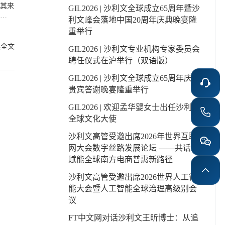
务，满
GIL2026 | 沙利文全球成立65周年暨沙
，旅客
香港旅
利文峰会落地中国20周年庆典晚宴隆
其中，
阿提哈
重举行
大大降
读全文
GIL2026 | 沙利文专业机构专家委员会
别潜在
，如香
聘任仪式在沪举行（双语版）
公司合
02
味着能
GIL2026 | 沙利文全球成立65周年庆典
。消费
贵宾答谢晚宴隆重举行
数据，
裁员以
阶段，
以应对
GIL2026 | 欢迎孟华婴女士出任沙利文
转型，
全球文化大使
高，更
沙利文高管受邀出席2026年世界互联
应着力
网大会数字丝路发展论坛 ——共话AI
、发展
赋能全球南方电商普惠新路径
大国。
群中，
沙利文高管受邀出席2026世界人工智
，香港
能大会暨人工智能全球治理高级别会
国际医
议
有绝对
FT中文网对话沙利文王昕博士：从追