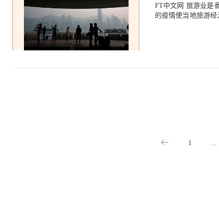
班运营；日本东京羽
术变革、模式创新、产品迭代、应用拓
FT中文网 旅游业是香港的四大支柱产业之一，一直是支撑当地就业的重要力量，但去年突如其来
足旅客个性化需求；
点击底部 阅读原文 
的疫情使当地旅游经
不仅可在移动端享受空中
游业在后疫情时期破
航空业数字化转型进
在论证香港医疗旅游行
德航空开始采用多模
文洞见 01 香港私家医疗2019年总开支达869亿港元，预料将以复合年均7.6%的速度增长，在2025年
低了旅客因接触同一
达到1,340亿港元
患病乘客，对疾病传
港能取得亚太市场10%
作，利用无人机开辟
如此巨大的产业空间，
提供更好机上数字互联服务的航
球肆虐的新冠疫情不可
特征。一台现代的航
旅游相关行业第三季
海量数据为航空业数
及政府保就业基金完
只在局部应用数字技
疫情后的旅游生态。 作为香港四大支柱产业之一，除GDP的贡献外，旅游及相关行业一直是支撑
实现企业运营、客户体
本地就业的重要力量
自《人民日报》，作
可充分利用香港固有
发展“量少高值”，吸引新兴市
1
...
疗保健旅游这块朝阳
最快的朝阳行业，与
根据中国海外医疗服
65%来自高收入的
的旅游资源异常丰富
疗资源，且凭借与中
优势吸引中国新富阶层赴港就医旅游。 为何过去数