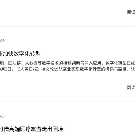
记者采访了弗若斯特沙利文（Frost & Sullivan，以下简称“沙利文”
业未来几年的发展热点怎么看？ 王昕：
阅
近年来整体保持平稳、快速增长。在经济增长、政策支持、技术进步和
下，医疗大健康产业逐渐成为我国国民经济的战略支柱性产业，迎来了
健康行业及其细分领域，例如：医药、医疗器械和数字医药等领域也已
/25
关键阶段，将成为未来10年投资领域的几大热点。 问： 体外诊断IVD
发展趋势如何？健康保险与健康管理的未来发展融合是否可期，将有哪
空业加快数字化转型
善也使得健康保险和体外诊断IVD行业向更加规范化的方向发展。 体外诊
大健康领域重要的细分板块，近年来发展迅速，尤其在去年新冠疫情爆发
3月2日，《人民日报》撰文论述航空业实现数字化转型的机遇与路径，
的最热门领域之一，其上下游的全产业链也在发展中逐渐成熟。 在未来，
，航空公司应通过进行更深层次、系统化的数字化转型，实现企业运营
产化程度逐渐升高，国产企业将逐渐打破之前外国企业垄断的局面，国
方面全覆盖，创造更多价值增长点。其中，在论证数字化转型对航空业
技术差距进一步缩小，综合竞争力显著提高。另外，免疫诊断类产品市
沙利文的数据。 # 沙利文洞见 沙利文研究表明，航空业数
阅
品，有望成为国内市场规模最大的体外诊断细分类别。 此外，我们非常
5至10美元的增值。 当前，通过数字化转型探索新的发展机
管理融合发展的未来空间。根据沙利文的观察和研究，融合发展有三大
公司的着力点。航空业数字化转型是指利用人工智能、区块链、大数据
医疗结合，整合体检、筛查、康复等医疗资源，打造全生命周期健康管
服务、市场营销及安全等领域提供创新机会和增收红利。 国际咨询公司
和私有叠加的混合发展模式，推动健康管理服务产业升级；三是根据客
航空业数字化转型每年可在每位乘客身上产生5至10美元的增值。 早在上世
策略，帮助健康管理企业获取更多市场机会。 问 对医疗健康类的企业
/18
就运用数字技术实现了机票预订流程自动化。近年来，随着经济发展及信
“增长”不应完全局限在业务规模或收入增速的数字
化需求日益强烈，航空公司竞争加剧，一些航空公司开始尝试从数字化
企业在各自的领域和赛道中，能否不断地寻求突破和创新，能否为产业
香港可借高端医疗旅游走出困境
客公司推出“智慧天空”大数据平台，通过“预见性维护”降低成本，合理
觉得，衡量增长的指标应该体现在技