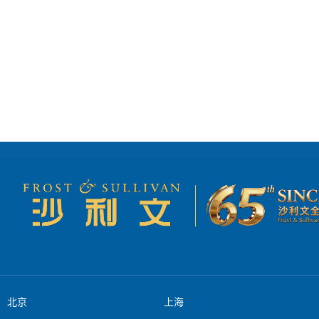
大至1,540亿元
伸。 *本文转
北京
上海