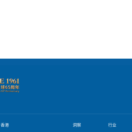
。如此巨大的产业空间，香港迫切需要把握当下的黄金时间，向高端医疗旅游
自《FT中文网》，作者陈惠仁，原文名为《香港可借高端医疗旅游走出困境》
香港
洞察
行业