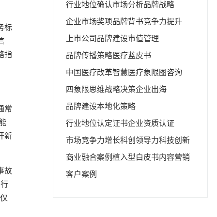
行业地位确认
市场分析
品牌战略
企业市场奖项
品牌背书
竞争力提升
务标
上市公司品牌建设
市值管理
信
略指
品牌传播策略
医疗蓝皮书
中国医疗改革
智慧医疗
象限图咨询
四象限思维
战略决策
企业出海
品牌建设
本地化策略
通常
能
行业地位认定证书
企业资质认证
开新
市场竞争力
增长科创领导力
科技创新
。
商业融合
案例植入型白皮书
内容营销
事故
客户案例
品行
不仅