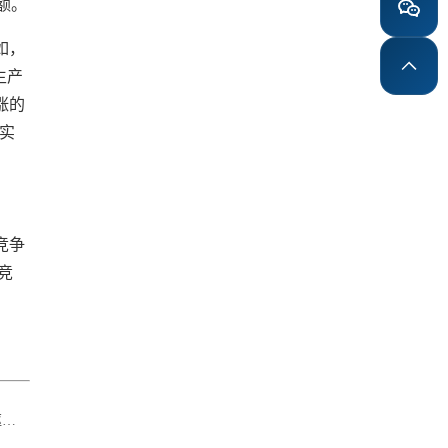
额。
如，
生产
涨的
，实
竞争
竞
力