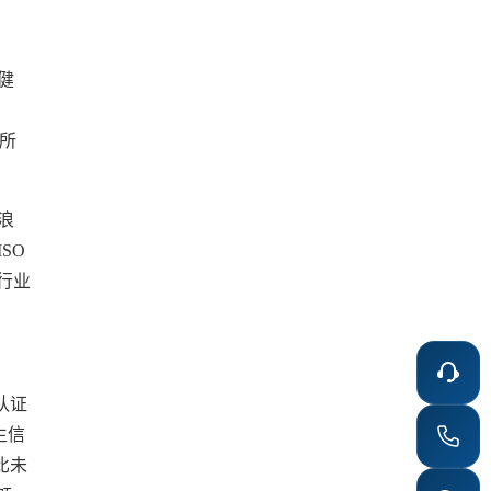
健
于所
浪
SO
行业
认证
生信
比未