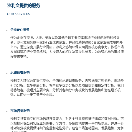
沙利文提供的服务
餐饮与新零售
半导体与芯片
企业咨询服务
公司动态
活动
OUR SERVICES
智能家居
汽车与出行
媒体报道
关于我们
企业IPO服务
作为企业在港股、A股、美股以及其他全球主要资本市场行业顾问服务的领导
者，沙利文服务数千家各行业优秀企业，并已帮助超过600百家企业完成境内外
公共服务
食品与饮料
上市。通过深度开展行业调研，沙利文协助环保公司提炼核心竞争力，体现市场
媒体服务
公司介绍
加入我们
发展趋势和行业竞争格局，为投资人的相关决策提供参考，为监管机构的审核流
程提供支持。
科技、媒体和通信
金融科技
中国管理团队
尽职调查服务
中
沙利文为环保公司提供专业、全面的尽职调查服务，内容涵盖并购分析、市场吸
引力分析、竞争格局分析、客户竞争优势分析以及项目优势和稳定性分析。我们
地产与物业
矿业冶炼
EN
将协助客户梳理其主要业务，分析其各细分业务板块的发展趋势和潜在增长机
表现与影响
遇，从而进一步完善产业布局。
美容时尚
大数据与人工智能
市场咨询服务
战略合作伙伴
沙利文具有独立的市场信息搜集能力，对各个行业持续进行追踪和数据分析。可
以根据环保公司实际业务需要，全方位、多角度地提供一手市场信息，并进一步
针对细分板块提供详细的定量和定性分析，包含市场驱动因素、发展趋势、竞争
物流与供应链
建筑科技与装饰装潢