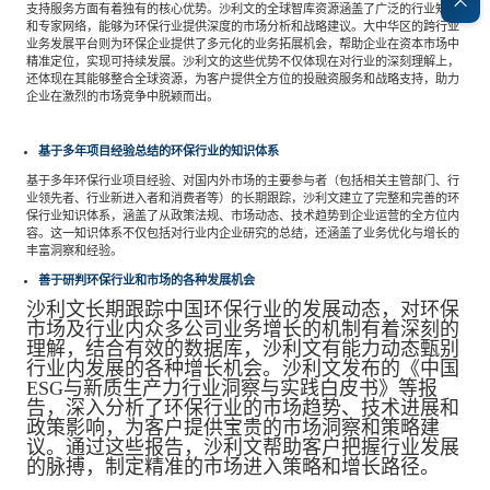
支持服务方面有着独有的核心优势。沙利文的全球智库资源涵盖了广泛的行业知识
和专家网络，能够为环保行业提供深度的市场分析和战略建议。大中华区的跨行业
业务发展平台则为环保企业提供了多元化的业务拓展机会，帮助企业在资本市场中
精准定位，实现可持续发展。沙利文的这些优势不仅体现在对行业的深刻理解上，
还体现在其能够整合全球资源，为客户提供全方位的投融资服务和战略支持，助力
企业在激烈的市场竞争中脱颖而出。
基于多年项目经验总结的环保行业的知识体系
基于多年环保行业项目经验、对国内外市场的主要参与者（包括相关主管部门、行
业领先者、行业新进入者和消费者等）的长期跟踪，沙利文建立了完整和完善的环
保行业知识体系，涵盖了从政策法规、市场动态、技术趋势到企业运营的全方位内
容。这一知识体系不仅包括对行业内企业研究的总结，还涵盖了业务优化与增长的
丰富洞察和经验。
善于研判环保行业和市场的各种发展机会
沙利文长期跟踪中国环保行业的发展动态，对环保
市场及行业内众多公司业务增长的机制有着深刻的
理解，结合有效的数据库，沙利文有能力动态甄别
行业内发展的各种增长机会。
沙利文发布的《中国
ESG
与新质生产力行业洞察与实践白皮书》等报
告，深入分析了环保行业的市场趋势、技术进展和
政策影响，为客户提供宝贵的市场洞察和策略建
议。通过这些报告，沙利文帮助客户把握行业发展
的脉搏，制定精准的市场进入策略和增长路径。