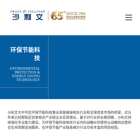
首页
环保节能科
洞察
技
ENVIRONMENTAL
PROTECTION &
ENERGY SAVING
行业研究
行业
TECHNOLOGY
企业研究
数字基础设施
消费电子
服务
沙利文大中华区环保节能科技事业部是嫁接相关行业和全球资本市场的桥梁，近五
年来已经帮助近百家相关产业链企业实现增长。基于对行业的长期洞察，沙利文持
市场动态
续强化专业能力建设，为环保节能科技相关行业内的战略伙伴提供从战略到运营的
双碳新能源
医疗与生命科学
资本市场顾问服务
传媒中心
全生命周期咨询服务，在环保节能产业链各细分行业均有丰富的项目经验。