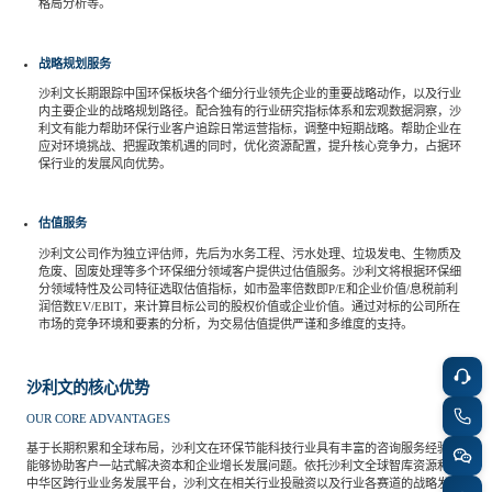
专家委员会
格局分析等。
战略规划服务
特种新材料
文化娱乐
沙利文中国分支机构
沙利文长期跟踪中国环保板块各个细分行业领先企业的重要战略动作，以及行业
内主要企业的战略规划路径。配合独有的行业研究指标体系和宏观数据洞察，沙
利文有能力帮助环保行业客户追踪日常运营指标，调整中短期战略。帮助企业在
应对环境挑战、把握政策机遇的同时，优化资源配置，提升核心竞争力，占据环
企业级服务
跨境电商贸易
保行业的发展风向优势。
估值服务
基础设施建设
环保节能科技
沙利文公司作为独立评估师，先后为水务工程、污水处理、垃圾发电、生物质及
危废、固废处理等多个环保细分领域客户提供过估值服务。沙利文将根据环保细
分领域特性及公司特征选取估值指标，如市盈率倍数即P/E和企业价值/息税前利
教育与培训
航运及港口
润倍数EV/EBIT，来计算目标公司的股权价值或企业价值。通过对标的公司所在
市场的竞争环境和要素的分析，为交易估值提供严谨和多维度的支持。
母婴
农林牧渔
沙利文的核心优势
OUR CORE ADVANTAGES
基于长期积累和全球布局，沙利文在环保节能科技行业具有丰富的咨询服务经验，
园林绿化
商业航空
能够协助客户一站式解决资本和企业增长发展问题。依托沙利文全球智库资源和大
中华区跨行业业务发展平台，沙利文在相关行业投融资以及行业各赛道的战略发展