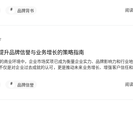
中脱颖而出，快速建立信任基础。企业市场奖项不仅是对过去成就的认
阅
品牌背书
的核心价值
力的第三方背书。当企业获得知名机构颁发的奖项时，相当于获得了行
升品牌在目标客户心中的可信度。例如，在科技领域，获得“最佳创新产
多投资和合作机会。企业市场奖项的背书效应可以降低消费者的决策风
业，奖项成为破局的关键。 信任建立是企业市场奖项的另一大价
7
代，消费者对广告的免疫力越来越强，而第三方奖项则能提供客观的信
奖项的企业在客户忠诚度和复购率方面表现更优。企业市场奖项还能帮
提升品牌信誉与业务增长的策略指南
成为所在领域的意见领袖。通过奖项的传播，企业可以塑造专业、可靠
业市场奖项：策略与实战技巧 要成功获得企
要制定清晰的奖项申请策略。企业应深入研究各类奖项的评选标准和历
不仅是对企业过去成就的认可，更是推动未来业务增长、增强客户信任
高度匹配的奖项。例如，如果企业专注于绿色环保，可以优先申请“可持
杆。无论是初创企业还是行业巨头，积极参与并赢得权威奖项，都能在
”。同时，要关注奖项的评审流程，确保提交的材料完整且突出亮点。企业
吸引潜在客户、投资者和合作伙伴的关注。本文将深入探讨企业市场奖
，需要提前准备，通常建议在截止日期前3-6个月开始筹备。 实战技巧方
阅
品牌信誉
策略及其对品牌与业务的实际价值，帮助企业制定有效的奖项策略，最
和数据支撑。评审专家往往看重具体成果，如市场份额增长、客户满意
客
在申请材料中要包含真实的数据和客户证言。此外，企业市场奖项的申
社会责任等多个维度。常见的奖项类型包括“最佳创新产品奖”、“卓越客
业独特的价值主张。企业可以邀请行业专家或公关团队协助撰写，确保
响力奖”以及“企业社会责任奖”等。这些奖项通常由行业协会、媒体机构、
后，不要忽视奖项的后续跟进，即使首次未获奖，也可以向评审获取反
评选标准因奖项而异，但普遍关注企业的创新能力、市场表现、客户满
续发展实践。例如，在技术创新类奖项中，评委往往看重技术的原创性
，最大化曝光效应。首先，在官网、社交媒体和新闻稿中突出展示奖项
；而在品牌类奖项中，品牌知名度、美誉度和忠诚度则是核心指标。了
奖荣誉”专栏，并制作专属的奖项徽章用于邮件签名和宣传物料。企业市
业精准匹配自身优势，提高获奖几率。 评选标准通常包括定量和定性
发布，而应持续在品牌故事中提及，形成长期记忆点。 其次，企业可以围
场份额增长率、营收增长率、客户数量等，可以通过企业公开数据或第