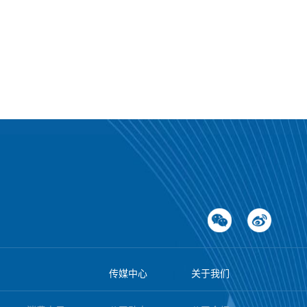
深化奖
来呈
”的文
、服务
后的专
因此企
下活动
，企业
业市场
、公关
。通过
确保信
用故事
描述产
项带来
要求，
业在竞
产。例
员工士
一步提
业动
高成功
评价来
牌在客
才，而
传媒中心
关于我们
重的市
业机