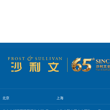
绕奖项策划系列内容
研获取。定性指标则
项价值，还能吸引潜
现。例如，在申报“
章，引导读者了解奖
创新案例等，并辅以
访或行业论坛，进一
业应优先选择行业公
和公关传播，形成立体传播矩阵。 最后，企业应将奖项作为
可以更有针对性地突出自身亮点，避免资
主动提及奖项，增强
业市场奖项需要系统
奖项的长期价值在于
部和相关业务部门组
系统化的运营，企业市场
息的准确性和完整性
牌成长的加速器 总结而言，企业市场奖项在品牌背书、信任建立和竞争力提升方面具有不可替代的
化的语言呈现成果，
作用。建议企业制定
品从概念到上市的历
的市场红利。通过策
包括格式、字数、附件等，避免因细
争中脱颖而出。如果
策略。获奖后，企业
如，发布获奖新闻、
气和客户信心。此外
升曝光度。值得注意
态，识别新的奖项机
率。 企业市场奖项对品牌与业务的实际价值 企业市场奖项对品牌与业务的实际价值体现在多个层
面。首先，奖项是品
做出决策。一个知名
北京
上海
户、投资者和合作伙
“客户满意度金奖”
场中，奖项成为区分