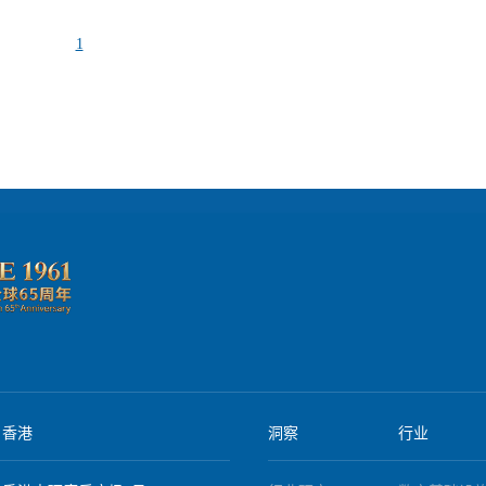
，如获奖案例白皮书、客户成功故事或行业趋势报告。这些内容不仅能
涉及品牌故事、企业文化、客户评价等，需要通过精心准备的申报材料
在客户。例如，在博客中撰写“如何利用企业市场奖项提升销售转化率
最佳客户服务奖”时，企业需展示客户满意度调查结果、客户投诉处理率
1
项背后的实力。同时，与颁奖机构合作进行联合推广，如参加颁奖典礼
客户推荐信或案例研究。此外，奖项的权威性和知名度也影响其价值，
步扩大影响力。企业市场奖项的营销要整合全渠道，包括线上广告、线
认的、具有公信力的奖项进行申报。通过深入研究奖项背景和评委构成
销售工具，培训销售团队在客户沟通中
源浪费。 如何准备并成功申报企业市场奖项 成功申报企
说服力。例如，在投标或商务谈判中，展示奖项证书作为资质证明。企
的策略和细致的执行。首先，企业应建立奖项申报团队，通常由市场部
持续维护，企业可以定期更新奖项库，并将获奖信息整合到年度报告中
成，明确分工与时间节点。团队需全面梳理企业的成就、案例和数据，
奖项能成为品牌资产的组成部分，持续驱动业务增长。 企业市场奖项是品
。其次，精心撰写申报材料是关键。材料应突出企业的独特价值主张，
并辅以具体数字和客户见证。例如，在申报“年度创新产品奖”时，可以
明确的奖项申请计划，并将获奖信息整合到营销全渠道中，持续放大奖
程，强调技术突破、市场反响和用户反馈。同时，材料需严格遵循奖项
略性申请和高效营销，企业市场奖项能成为品牌成长的加速器，帮助企
节失误而被淘汰。 除了申报材料，企业还应提前规划奖项营销
您希望了解更多关于企业市场奖项的策略，请联系我们获取专业指导。
应通过新闻稿、社交媒体、官网等渠道广泛宣传，将奖项转化为品牌资
制作荣誉徽标、在营销材料中加入奖项标识，甚至举办庆祝活动以增强
，企业可以主动与奖项主办方合作，争取在颁奖典礼上发言或展示，进
的是，申报奖项不应是零散行为，而应纳入年度营销计划，持续跟踪行
会。通过建立奖项数据库和定期复盘，企业可以不断优化申报策略，提
牌信誉的权威背书。在信息爆炸的时代，消费者和客户往往依赖第三方
奖项的认可，相当于向市场传递了“值得信赖”的信号，能够显著提升品
伴心中的形象。例如，获得“年度最佳雇主奖”的企业更容易吸引优秀人
香港
洞察
行业
则能直接促进销售转化。其次，奖项有助于企业差异化竞争。在同质化严
企业优劣的显性标签，帮助企业从众多竞争者中脱颖而出，赢得更多商