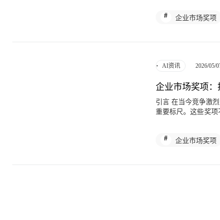
往往能在众多竞争者
企业市场奖项
是未来发展的助推器。 企业市场奖项的核心价值：品牌背书与信任建立 企业市场奖项
在于为品牌提供强有
的认可，这能显著提
的企业往往能吸引更
其是在高客单价或长决策周期的行
2026/05/0
AI资讯
值。在信息过载的时
证。研究表明，获得
企业市场奖项：
建立行业领导地位，
形象，从而在长期竞争中占据优势。 如何成功获得企
引言 在当今竞争激烈的商业环境中，企业市场奖项已成为衡量企业实力、品牌影响力和行业地位的
业市场奖项，首先需
重要标尺。这些奖项
者，选择与自身业务
市场竞争力的关键杠
奖”或“绿色创新奖
争对手中脱颖而出，
项的申请不是一蹴而就的
企业市场奖项
型、评选标准、申报
面，企业应注重案例
项带来的商业效益。 企业市场奖项的类型与评选标准 企业市场奖项种类繁多，涵盖产品创新、
或技术突破。因此，
户服务、品牌建设、
要逻辑清晰，突出企
奖”、“年度品牌影
业且具有说服力。最
司或政府组织颁发，
下次申请改进。 获奖后的营销策略：最大化企业市场奖项的曝光效应 获得企业市场奖项后，企业
财务健康度以及可持
应立即启动营销计划
前景和对行业的贡献
例如在首页设置“获
类型奖项的侧重点，有助于企
的曝光不应局限于一次性
指标。定量指标如市