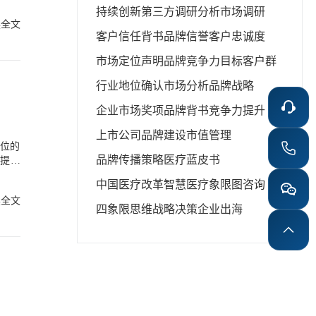
持续创新
第三方调研分析
市场调研
可，更
读全文
客户信任背书
品牌信誉
客户忠诚度
业专家
品奖”
市场定位声明
品牌竞争力
目标客户群
险，尤
行业地位确认
市场分析
品牌战略
任验
企业市场奖项
品牌背书
竞争力提升
助企业
的品牌
上市公司品牌建设
市值管理
史获奖
品牌传播策略
医疗蓝皮书
和提升
续发展
众多竞
市场奖
中国医疗改革
智慧医疗
象限图咨询
项的类
读全文
大化奖
四象限思维
战略决策
企业出海
度提升
请文书
户服务
语言专
咨询公
馈，为
意度、
、应用
标识，
解不同
场奖项
三方调