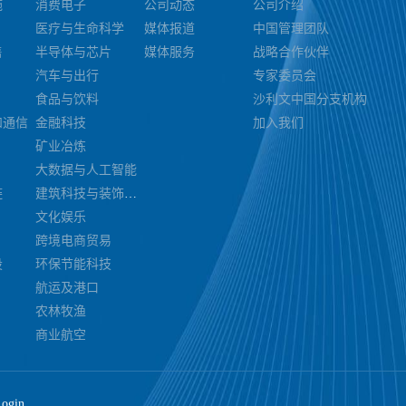
施
消费电子
公司动态
公司介绍
公司平
医疗与生命科学
媒体报道
中国管理团队
感到自
售
半导体与芯片
媒体服务
战略合作伙伴
建品牌
汽车与出行
专家委员会
的重要
食品与饮料
沙利文中国分支机构
、精心
和通信
金融科技
加入我们
。我们
矿业冶炼
以提升
大数据与人工智能
时联系
链
建筑科技与装饰装潢
文化娱乐
跨境电商贸易
设
环保节能科技
航运及港口
农林牧渔
商业航空
Login.