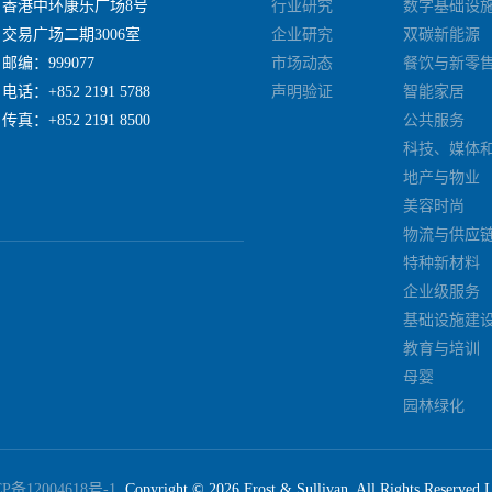
香港中环康乐广场8号
行业研究
数字基础设
约和销售线索。例如，一项针对B2B企业的研究显示，获得行业奖项的
交易广场二期3006室
企业研究
双碳新能源
奖公司高出30%。同时，奖项也为企业提供了内部激励。员工因获奖而
邮编：999077
市场动态
餐饮与新零
，进而提升工作效率和创新能力。长期来看，持续的奖项积累有助于构
电话：+852 2191 5788
声明验证
智能家居
场波动中保持韧性。因此，企业应将奖项策略视为品牌建设和业务发展
传真：+852 2191 8500
公共服务
传播，最大化奖项的商业价值。 结论 企业市场奖项不仅是荣誉的
信誉、客户信任和业务增长的战略工具。通过了解奖项类型与评选标准
科技、媒体
效利用获奖成果进行营销，企业可以在激烈的市场竞争中占据有利位置
地产与物业
者重新审视奖项的价值，将其纳入年度战略规划，并积极寻求专业指导
美容时尚
希望了解更多关于企业市场奖项的策略或需要定制化的申报支持，请随
取行业认可，实现品牌飞跃。
物流与供应
特种新材料
企业级服务
基础设施建
教育与培训
母婴
园林绿化
CP备12004618号-1
Copyright ©
2026
Frost & Sullivan. All Rights Reserved 