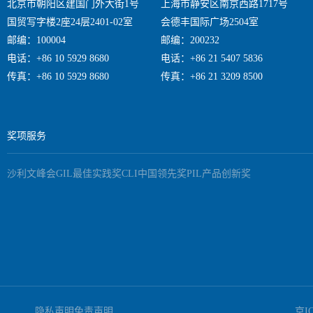
北京市朝阳区建国门外大街1号
上海市静安区南京西路1717号
会。 此外，奖项还能直接驱动业务增长。获奖企业往往能获得媒体曝光、行业关注和客户信任，从
国贸写字楼2座24层2401-02室
会德丰国际广场2504室
而带来更多的合作邀
均营收增长率比未获
邮编：100004
邮编：200232
豪，团队凝聚力增强
电话：+86 10 5929 8680
电话：+86 21 5407 5836
护城河，使企业在市
传真：+86 10 5929 8680
传真：+86 21 3209 8500
组成部分，通过系统化的参评和
象征，更是推动品牌
准备申报材料、并有
鼓励每一位企业管理
申报成功率。如果您
奖项服务
我们，让我们助您赢
沙利文峰会
GIL最佳实践奖
CLI中国领先奖
PIL产品创新奖
隐私声明
免责声明
京I