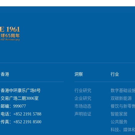
验是提升客户粘性的关键。通过大数据分析，零售企业可以为每位消费
促销活动，甚至提供个性化产品定制服务。例如，某化妆品品牌利用AI
的护肤方案。与此同时，可持续发展已成为零售行业不可忽视的议题。
保和社会责任表现，这促使零售商采取更绿色的运营模式，如减少包装
推广循环经济。此外，供应链的透明度和可追溯性也成为消费者关注的
踪产品的来源和环境影响。零售企业需要将可持续发展融入品牌核心价
言，零售行业正经历深刻的变革，数字化转型、新
发展是推动行业前进的三大支柱。企业必须拥抱技术，优化消费者体验
零售从业者积极投资于数字化基础设施，培养数据驱动的决策能力，同
造个性化的全渠道体验。此外，将环保理念融入企业运营，不仅有助于
竞争中占据优势。如需了解更多关于零售行业未来趋势的深度分析，请
香港
洞察
行业
香港中环康乐广场8号
行业研究
数字基础设
交易广场二期3006室
企业研究
双碳新能源
邮编：999077
市场动态
餐饮与新零
电话：+852 2191 5788
声明验证
智能家居
传真：+852 2191 8500
公共服务
科技、媒体