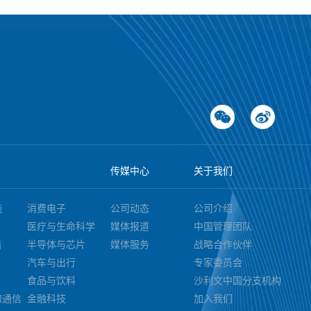
者定制
分析用
消费者
材料、
焦点，
值，通
，并关
时加强
提升品
持续关
传媒中心
关于我们
施
消费电子
公司动态
公司介绍
医疗与生命科学
媒体报道
中国管理团队
售
半导体与芯片
媒体服务
战略合作伙伴
汽车与出行
专家委员会
食品与饮料
沙利文中国分支机构
和通信
金融科技
加入我们