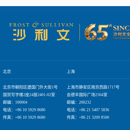
浪费。个性化购物体
专属的推荐、价格和
户肤质，推荐最适合
越来越关注企业的环
使用可再生能源以及
区块链技术被用于追
过绿色营销和环保举措赢得消费者信任。 总结而
零售模式以及可持续
注可持续增长。建议
与消费者的互动，打
牌形象，还能在长期
注我们的后续内容。
北京
上海
北京市朝阳区建国门外大街1号
上海市静安区南京西路1717号
国贸写字楼2座24层2401-02室
会德丰国际广场2504室
邮编：100004
邮编：200232
电话：+86 10 5929 8680
电话：+86 21 5407 5836
传真：+86 10 5929 8680
传真：+86 21 3209 8500