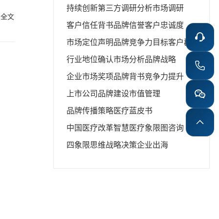
持续创新
第三方调研分析
市场调研
读全文
为核心
客户信任背书
品牌信誉
客户忠诚度
这一转
进行购
市场定位声明
品牌竞争力
目标客户群
上完成
提升转
行业地位确认
市场分析
品牌战略
荐和优
企业市场奖项
品牌背书
竞争力提升
挑战。
上市公司品牌建设
市值管理
购物旅
品牌传播策略
医疗蓝皮书
，又增
线下购
中国医疗改革
智慧医疗
象限图咨询
息、价
四象限思维
战略决策
企业出海
优惠券
零售”
些变化
心或前
不断涌
管理和
，减少