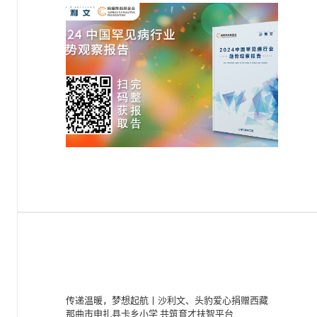
传递温暖，梦想起航丨沙利文、头豹爱心捐赠西藏
那曲市申扎县卡乡小学 共筑育才扶智平台