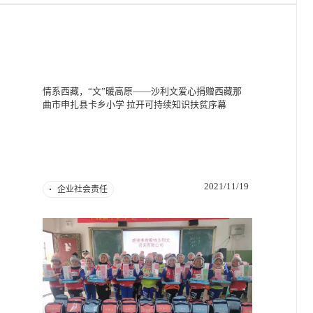
情系西藏，“文”暖高原——沙利文爱心捐赠西藏那
曲市申扎县卡乡小学 拉开可持续知识扶贫序幕
2021/11/19
企业社会责任