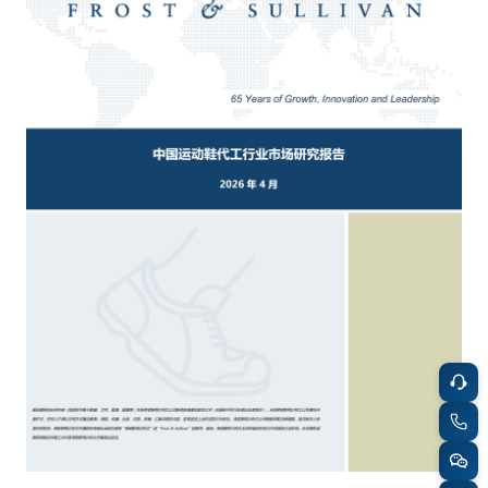
餐饮与新零售
半导体与芯片
企业咨询服务
公司动态
活动
智能家居
汽车与出行
媒体报道
关于我们
公共服务
食品与饮料
媒体服务
公司介绍
加入我们
科技、媒体和通信
金融科技
中国管理团队
中
地产与物业
矿业冶炼
EN
表现与影响
美容时尚
大数据与人工智能
战略合作伙伴
物流与供应链
建筑科技与装饰装潢