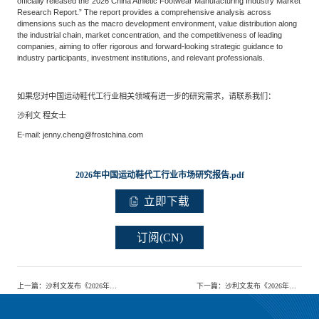
officially released the“2026 China Athletic Footwear Manufacturing Industry Market
Research Report.” The report provides a comprehensive analysis across
dimensions such as the macro development environment, value distribution along
the industrial chain, market concentration, and the competitiveness of leading
companies, aiming to offer rigorous and forward-looking strategic guidance to
industry participants, investment institutions, and relevant professionals.
如果您对中国运动鞋代工行业相关领域有进一步的研究需求，请联系我们：
沙利文 程女士
E-mail: jenny.cheng@frostchina.com
2026年中国运动鞋代工行业市场研究报告.pdf
立即下载
订阅(CN)
上一篇
：
沙利文发布《2026年全球及中国跑步鞋行业独立研究报告》
下一篇
：
沙利文发布《2026年眼镜镜片行业研究报告》