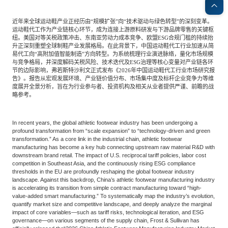
专家委员会
近年来全球运动鞋产业正经历由
“
规模扩张
”
向
“
技术驱动与绿色转型
”
的深刻变革。
运动鞋代工作为产业链核心环节，成为连接上游原料研发与下游品牌零售的关键枢
特种新材料
文化娱乐
沙利文中国分支机构
纽。美国对等关税政策冲击、东南亚劳动力成本竞争、欧盟
ESG
合规门槛的持续抬
升正深刻重塑全球制鞋产业发展格局。在此背景下，中国运动鞋代工行业加速从简
易代工向
“
高附加值智能制造
”
方向转型。为系统梳理行业演进脉络，量化市场规模
与竞争格局，并深度解码关税风险、技术迭代及
ESG
治理等核心变量对产业链各环
企业级服务
跨境电商贸易
节的边际影响，弗若斯特沙利文正式发布《
2026
年中国运动鞋代工行业市场研究报
告》。报告从宏观发展环境、产业链价值分布、市场集中度及标杆企业竞争力等维
度展开全景分析，旨在为行业参与者、投资机构及相关从业者提供严谨、前瞻的战
略参考。
基础设施建设
环保节能科技
In recent years, the global athletic footwear industry has been undergoing a
profound transformation from “scale expansion” to “technology-driven and green
transformation.” As a core link in the industrial chain, athletic footwear
教育与培训
航运及港口
manufacturing has become a key hub connecting upstream raw material R&D with
downstream brand retail. The impact of U.S. reciprocal tariff policies, labor cost
competition in Southeast Asia, and the continuously rising ESG compliance
thresholds in the EU are profoundly reshaping the global footwear industry
母婴
农林牧渔
landscape. Against this backdrop, China’s athletic footwear manufacturing industry
is accelerating its transition from simple contract manufacturing toward “high-
value-added smart manufacturing.” To systematically map the industry’s evolution,
quantify market size and competitive landscape, and deeply analyze the marginal
impact of core variables—such as tariff risks, technological iteration, and ESG
园林绿化
商业航空
governance—on various segments of the supply chain, Frost & Sullivan has