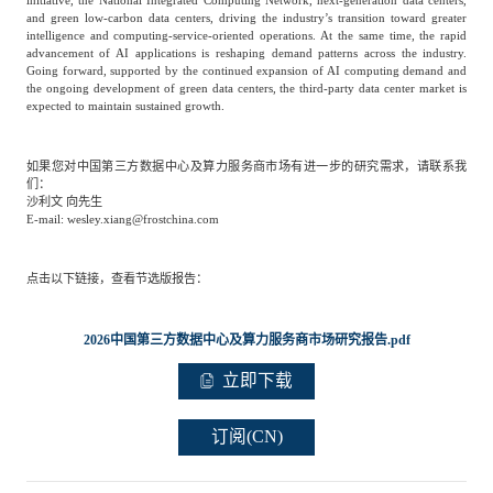
initiative, the National Integrated Computing Network, next-generation data centers,
专家委员会
and green low-carbon data centers, driving the industry’s transition toward greater
intelligence and computing-service-oriented operations. At the same time, the rapid
advancement of AI applications is reshaping demand patterns across the industry.
Going forward, supported by the continued expansion of AI computing demand and
特种新材料
文化娱乐
沙利文中国分支机构
the ongoing development of green data centers, the third-party data center market is
expected to maintain sustained growth.
企业级服务
跨境电商贸易
如果您对中国第三方数据中心及算力服务商市场有进一步的研究需求，请联系我
们：
沙利文 向先生
E-mail: wesley.xiang@frostchina.com
基础设施建设
环保节能科技
点击以下链接，查看节选版报告：
教育与培训
航运及港口
2026中国第三方数据中心及算力服务商市场研究报告.pdf
立即下载
母婴
农林牧渔
订阅(CN)
园林绿化
商业航空