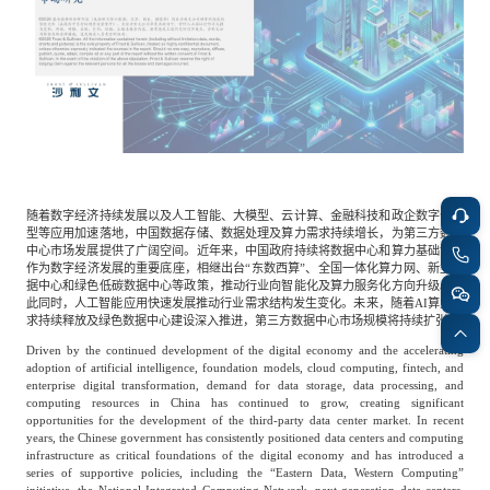
餐饮与新零售
半导体与芯片
企业咨询服务
公司动态
活动
智能家居
汽车与出行
媒体报道
关于我们
公共服务
食品与饮料
媒体服务
公司介绍
加入我们
随着数字经济持续发展以及人工智能、大模型、云计算、金融科技和政企数字化转
型等应用加速落地，中国数据存储、数据处理及算力需求持续增长，为第三方数据
中心市场发展提供了广阔空间。近年来，中国政府持续将数据中心和算力基础设施
科技、媒体和通信
金融科技
中国管理团队
作为数字经济发展的重要底座，相继出台“东数西算”、全国一体化算力网、新型数
据中心和绿色低碳数据中心等政策，推动行业向智能化及算力服务化方向升级。与
中
此同时，人工智能应用快速发展推动行业需求结构发生变化。未来，随着AI算力需
求持续释放及绿色数据中心建设深入推进，第三方数据中心市场规模将持续扩张。
地产与物业
矿业冶炼
EN
表现与影响
Driven by the continued development of the digital economy and the accelerating
adoption of artificial intelligence, foundation models, cloud computing, fintech, and
enterprise digital transformation, demand for data storage, data processing, and
computing resources in China has continued to grow, creating significant
美容时尚
大数据与人工智能
战略合作伙伴
opportunities for the development of the third-party data center market. In recent
years, the Chinese government has consistently positioned data centers and computing
infrastructure as critical foundations of the digital economy and has introduced a
series of supportive policies, including the “Eastern Data, Western Computing”
物流与供应链
建筑科技与装饰装潢