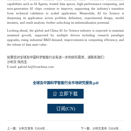
capabilities such as AI Agents, trusted data spaces, high-performance computing, and
next-generation AI chips continue to improve, supporting the industry's transition
from technical validation to scaled application. Meanwhile, AI for Science is
deepening its application across problem definition, experimental design, model
iteration, and result analysis, further unlocking its industrialization potential.
Looking ahead, the global and China AI for Science industry is expected to maintain
sustained growth, supported by multiple drivers including research paradigm
upgrades, rising industrial R&D demand, improvements in computing efficiency, and
the release of data asset value.
如果您对全球及中国科学智能行业有进一步的研究需求，请联系我们：
沙利文 陆先生
E-mail: gabriel.lu@frostchina.com
全球及中国科学智能行业市场研究报告.pdf
立即下载
订阅(CN)
上一篇
：
沙利文发布《2026年中国数字化医学科普及患者教育服务市场研究报告》
下一篇
：
沙利文发布《2026年中国商业运载火箭行业独立研究报告》