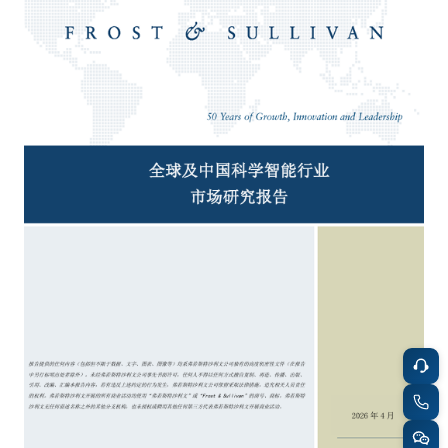
餐饮与新零售
半导体与芯片
企业咨询服务
公司动态
活动
智能家居
汽车与出行
媒体报道
关于我们
公共服务
食品与饮料
媒体服务
公司介绍
加入我们
科技、媒体和通信
金融科技
中国管理团队
中
地产与物业
矿业冶炼
EN
表现与影响
美容时尚
大数据与人工智能
战略合作伙伴
物流与供应链
建筑科技与装饰装潢