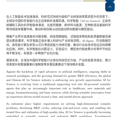
专家委员会
在人工智能技术加速演进、科研范式持续升级和产业研发效率需求提升的背景下，
特种新材料
文化娱乐
沙利文中国分支机构
全球及中国科学智能行业正迎来新的发展机遇。科学智能（AI for Science）正由传
统辅助工具向科学智能体演进，在医药健康、新材料与能源、生物制造及基础科学
等领域发挥重要作用，推动科研创新从经验驱动转向数据与模型驱动。
企业级服务
跨境电商贸易
随着产业界对高维复杂问题求解、研发周期缩短、试错成本降低和高质量数据流通
提出更高要求，科学智能正逐步嵌入科研与产业研发流程。AI Agent、可信数据空
间、高性能计算及新型AI芯片等底层能力持续完善，推动行业由技术验证迈向规模
化应用。同时，科学智能在问题定义、实验设计、模型迭代和结果分析等环节的应
用不断深化，有望进一步释放产业化价值。
基础设施建设
环保节能科技
展望未来，全球及中国科学智能行业将在科研范式升级、产业研发需求增长、算力
效率提升和数据要素价值释放等多重因素推动下保持稳步发展。
Against the backdrop of rapid advances in artificial intelligence, ongoing shifts in
教育与培训
航运及港口
research paradigms, and the growing demand for greater R&D efficiency, the global
and Chinese AI for Science industry is embracing new growth opportunities. AI for
Science is evolving from a traditional supporting tool into AI-powered scientific
agents that play an increasingly important role in healthcare, new materials and
母婴
农林牧渔
energy, biomanufacturing, and basic sciences, while driving scientific innovation from
an experience-driven model toward a data- and model-driven approach.
As industries place higher requirements on solving high-dimensional complex
problems, shortening R&D cycles, reducing trial-and-error costs, and enabling the
园林绿化
商业航空
trusted flow and utilization of high-quality data, AI for Science is gradually becoming
embedded in scientific research and industrial R&D workflows. Foundational