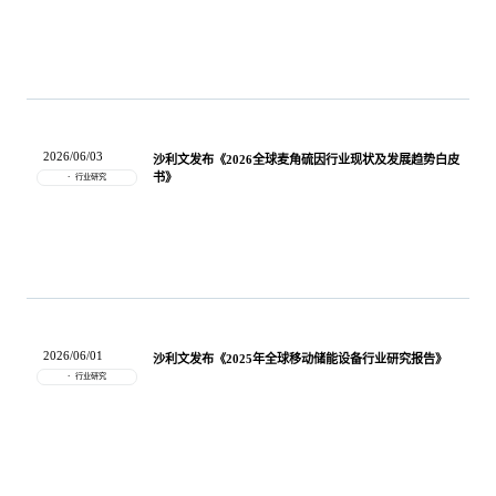
专家委员会
特种新材料
文化娱乐
沙利文中国分支机构
企业级服务
跨境电商贸易
2026/06/03
沙利文发布《2026全球麦角硫因行业现状及发展趋势白皮
书》
行业研究
基础设施建设
环保节能科技
教育与培训
航运及港口
2026/06/01
沙利文发布《2025年全球移动储能设备行业研究报告》
行业研究
母婴
农林牧渔
园林绿化
商业航空