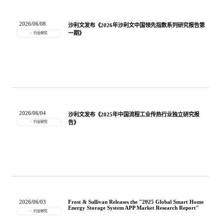
餐饮与新零售
半导体与芯片
企业咨询服务
公司动态
活动
2026/06/08
沙利文发布《2026年沙利文中国领先指数系列研究报告第
一期》
行业研究
智能家居
汽车与出行
媒体报道
关于我们
公共服务
食品与饮料
媒体服务
公司介绍
加入我们
2026/06/04
科技、媒体和通信
金融科技
沙利文发布《2025年中国流程工业传热行业独立研究报
中国管理团队
告》
行业研究
中
地产与物业
矿业冶炼
EN
表现与影响
美容时尚
大数据与人工智能
战略合作伙伴
2026/06/03
Frost & Sullivan Releases the "2025 Global Smart Home
Energy Storage System APP Market Research Report"
行业研究
物流与供应链
建筑科技与装饰装潢