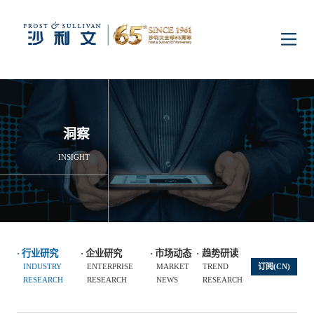
首页
洞察
洞察
INSIGHT
行业研究
行业
企业研究
数字基础设施
消费电子
服务
行业研究
企业研究
市场动态
趋势研读
INDUSTRY
ENTERPRISE
MARKET
TREND
订阅(CN)
市场动态
双碳新能源
医疗与生命科学
资本市场顾问服务
传媒中心
RESEARCH
RESEARCH
NEWS
RESEARCH