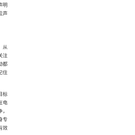
声明
位声
，从
关注
动都
记住
目标
在电
争，
身专
有效