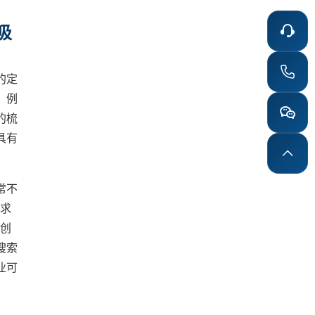
吸
的定
。例
的梳
具有
常不
需求
在创
搜索
业可