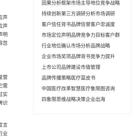
因果分析框架
市场主导地位
竞争战略
持续创新
第三方调研分析
市场调研
位声
客户信任背书
品牌信誉
客户忠诚度
位声
声明
市场定位声明
品牌竞争力
目标客户群
容忽
行业地位确认
市场分析
品牌战略
企业市场奖项
品牌背书
竞争力提升
上市公司品牌建设
市值管理
是营
品牌传播策略
医疗蓝皮书
它需
中国医疗改革
智慧医疗
象限图咨询
过实
四象限思维
战略决策
企业出海
牌识
宣言
行业