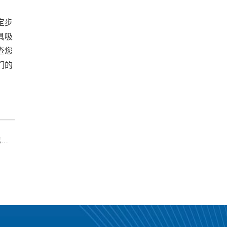
定步
具吸
查您
们的
南