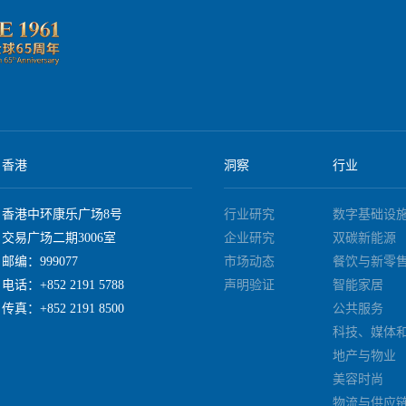
香港
洞察
行业
香港中环康乐广场8号
行业研究
数字基础设
交易广场二期3006室
企业研究
双碳新能源
邮编：999077
市场动态
餐饮与新零
电话：+852 2191 5788
声明验证
智能家居
传真：+852 2191 8500
公共服务
科技、媒体
地产与物业
美容时尚
物流与供应