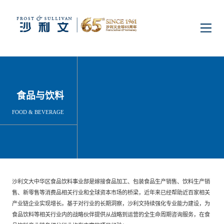
首页
洞察
食品与饮料
FOOD & BEVERAGE
行业研究
行业
企业研究
数字基础设施
消费电子
服务
沙利文大中华区食品饮料事业部是嫁接食品加工、包装食品生产销售、饮料生产销
售、新零售等消费品相关行业和全球资本市场的桥梁，近年来已经帮助近百家相关
市场动态
双碳新能源
医疗与生命科学
资本市场顾问服务
传媒中心
产业链企业实现增长。基于对行业的长期洞察，沙利文持续强化专业能力建设，为
食品饮料等相关行业内的战略伙伴提供从战略到运营的全生命周期咨询服务，在食