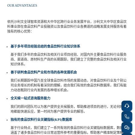
专家委员会
OUR ADVANTAGES
特种新材料
文化娱乐
依托沙利文全球智库资源和大中华区跨行业业务发展平台，沙利文大中华区食品饮
沙利文中国分支机构
料事业部在食品饮料产业投融资以及食品饮料行业各赛道的战略发展支持服务有着
独有的核心优势：
企业级服务
跨境电商贸易
基于多年项目经验总结的食品饮料行业知识体系
基于我们多年的食品饮料及相关行业项目经验、对国内外主要食品饮料行业服务
商、渠道商、原材料生产商的长期跟踪，我们建立了完整的食品饮料及相关行业
基础设施建设
环保节能科技
知识体系。
善于研判食品饮料产业和市场的各种发展机会
我们长期跟踪中国乃至全球食品饮料市场的发展动态，对食品饮料行业及个别公
教育与培训
航运及港口
司业务增长的机制有着深刻的理解，结合我们有效的食品饮料数据库，我们有能
力动态甄别行业内发展的各种增长机会。
全天候一站式咨询服务能力
母婴
农林牧渔
我们的顾问团队可以为客户提供全天候服务，帮助推进项目的进行，无论何时何
地都能快速反应，第一时间为客户提供专业的解答。
独有的食品饮料行业关键指标(KPI)数据库
园林绿化
商业航空
基于行业特点，我们建立了一系列有效的食品饮料行业关键指标数据库，数据库
涵盖了诸多食品饮料行业日常运营所参考的重要指标。帮助客户精准制定策略，