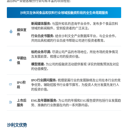
品饮料产业链各细分行业均有丰富的项目经验：
餐饮与新零售
半导体与芯片
企业咨询服务
公司动态
活动
沙利文在休闲食品和饮料行业领域投融资阶段的全生命周期服务
新闻媒体服务:
与国外知名的咨询平台合作，发布多个食品饮料
智能家居
汽车与出行
媒体报道
关于我们
领域的新闻稿件，受到投资者的广泛关注。
媒体宣
传
行业白皮书服务:
结合沙利文全产业数据库平台，与企业合作，
共同出具权威的行业白皮书帮助公司进行投资者教育。
公共服务
食品与饮料
媒体服务
公司介绍
加入我们
标的业务尽调:
尽调公司产品的市场地位，所处市场的竞争情况
及发展前景，梳理公司的投资价值。
早期估
值
模型搭建:
为公司的投融资活动提供客观 详实的销售预测及对应
科技、媒体和通信
金融科技
中国管理团队
的估值模型。
中
IPO行业顾问服务:
梳理是属行业的发展脉络及公司在本行业的竞
IPO阶
争优势，辅助招股书行业章节撰写，为投资人充分发展先发行人
地产与物业
矿业冶炼
EN
段
表现与影响
的投资价值。
上市后
ESG及年跟新服务:
为公司的年报和ESG报告提供包括行业发展趋
服务
势、准确的行业数据在内的一系列那内容。
美容时尚
大数据与人工智能
战略合作伙伴
沙利文优势
物流与供应链
建筑科技与装饰装潢