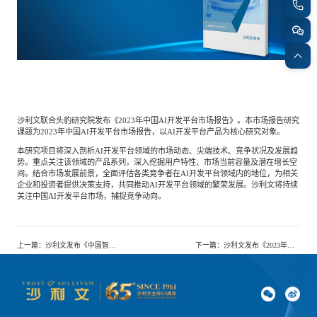
餐饮与新零售
半导体与芯片
企业咨询服务
公司动态
活动
智能家居
汽车与出行
媒体报道
关于我们
公共服务
食品与饮料
媒体服务
公司介绍
加入我们
沙利文联合头豹研究院发布《2023年中国AI开发平台市场报告》。本市场报告研究
课题为2023年中国AI开发平台市场报告，以AI开发平台产品为核心研究对象。
本研究项目将深入剖析AI开发平台领域的市场动态、尖端技术、竞争状况及发展趋
势。重点关注该领域的产品系列，深入挖掘用户特性、市场当前容量及潜在增长空
科技、媒体和通信
金融科技
中国管理团队
间。结合市场发展前景，全面评估各类竞争者在AI开发平台领域内的地位，为相关
企业和投资者提供决策支持，共同推动AI开发平台领域的繁荣发展。沙利文将持续
中
关注中国AI开发平台市场，捕捉竞争动向。
地产与物业
矿业冶炼
EN
表现与影响
上一篇
：
沙利文发布《中国智能晾衣架行业独立市场研究报告》
下一篇
：
沙利文发布《2023年中国关系型数据库产业发展和行业应用》
美容时尚
大数据与人工智能
战略合作伙伴
物流与供应链
建筑科技与装饰装潢