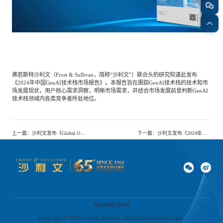
餐饮与新零售
半导体与芯片
企业咨询服务
公司动态
活动
智能家居
汽车与出行
媒体报道
关于我们
弗若斯特沙利文（Frost & Sullivan，简称“沙利文”）联合头豹研究院谨此发布
公共服务
食品与饮料
媒体服务
《2024年中国GenAI技术栈市场报告》。本报告旨在跟踪GenAI技术栈的技术和市
公司介绍
加入我们
场发展现状，用户核心需求洞察，明晰市场需求，并结合市场发展前景判断GenAI
技术栈领域内各类竞争者所处地位。
科技、媒体和通信
金融科技
中国管理团队
上一篇
：
沙利文发布《Global Off-Grid Power Station Equipment》
下一篇
：
沙利文发布《2024年中国银发经济发展报告》
中
地产与物业
矿业冶炼
EN
表现与影响
美容时尚
大数据与人工智能
战略合作伙伴
隐私声明
免责声明
Copyright ©
2026
Frost & Sullivan. All Rights Reserved Login.
物流与供应链
建筑科技与装饰装潢