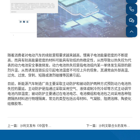
餐饮与新零售
半导体与芯片
企业咨询服务
公司动态
活动
智能家居
汽车与出行
媒体报道
关于我们
公共服务
食品与饮料
媒体服务
公司介绍
加入我们
随着消费者对电动汽车的续航里程要求越来越高，锂离子电池能量密度的不断提
高，而具有较高能量密度的材料可能具有较低的热稳定性，从而导致以热失控为代
表的动力电池安全事故频发。动力电池热失控是指电池组内某一单体发生局部的剧
烈升温，从而诱发连锁反应引起电池温度不可控上升的现象，其通常由外部高温、
科技、媒体和通信
金融科技
中国管理团队
过充、过放、穿刺、短路或激烈碰撞等因素引起。
目前，新能源汽车制造厂商主要采取主动防护和被动防护两种方式预防动力电池热
中
失控的蔓延。主动防护是指通过采取采用空气、液体或制冷剂冷却等方式主动调节
电池内部温度；被动防护主要通过在电池电芯、电池模组和电池包之间采用各种阻
地产与物业
矿业冶炼
EN
表现与影响
燃隔热材料进行物理隔离，常见的类型包括云母材料、气凝胶、阻燃泡棉、陶瓷化
硅橡胶等。
美容时尚
大数据与人工智能
战略合作伙伴
上一篇
：
沙利文发布《中国专属边缘云市场研究报告（2024）》
下一篇
：
沙利文联合头豹发布《2024年中国生成式AI行业最佳应用实践》
物流与供应链
建筑科技与装饰装潢