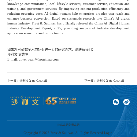
专家委员会
knowledge communication, local lifestyle services, customer service, education and
training, and government services. By improving content production efficiency and
reducing operating costs, AI digital humans help enterprises broaden user reach and
enhance business conversion. Based on systematic research into China’s AI digital
特种新材料
文化娱乐
沙利文中国分支机构
human industry, Frost & Sullivan has officially released the China AI Digital Human
Industry Development Report, 2025, providing analysis of industry development,
application scenarios, and future trends.
企业级服务
跨境电商贸易
如果您对AI数字人市场有进一步的研究需求，请联系我们：
沙利文 袁先生
E-mail: oliver.yuan@frostchina.com
基础设施建设
环保节能科技
上一篇
：
沙利文发布《2026年中国航空发动机、燃气轮机及火箭发动机热端部件行业独立研究报告》
下一篇
：
沙利文发布《2026年中国眼科医疗设备行业白皮书》
教育与培训
航运及港口
母婴
农林牧渔
隐私声明
免责声明
园林绿化
商业航空
Copyright ©
2026
Frost & Sullivan. All Rights Reserved Login.