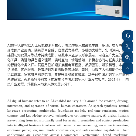
餐饮与新零售
半导体与芯片
企业咨询服务
公司动态
活动
智能家居
汽车与出行
媒体报道
关于我们
AI数字人是指以人工智能技术为核心，围绕虚拟人物形象生成、驱动、交互与运营
公共服务
食品与饮料
媒体服务
形成的产业形态。随着语音合成、自然语言处理、多模态大模型、实时渲染、动作
公司介绍
加入我们
捕捉与知识调用等技术持续成熟，AI数字人正从以形象展示、内容生产为主的数字
化工具，演进为具备语义理解、实时互动、情绪感知、多模态协同与任务执行能力
的智能化业务入口。其应用已加速拓展至电商直播、品牌营销、知识科普、本地生
活服务、客户服务、教育培训及政务服务等场景。同时，AI数字人也帮助企业降低
科技、媒体和通信
金融科技
中国管理团队
运营成本、拓宽用户触达范围，并提升业务转化效率。基于对中国AI数字人产业的
系统研究，弗若斯特沙利文正式发布《中国AI数字人产业发展报告，2025年》，围
中
绕产业发展、场景应用与未来趋势展开分析。
地产与物业
矿业冶炼
EN
表现与影响
AI digital humans refer to an AI-enabled industry built around the creation, driving,
interaction, and operation of virtual human characters. As speech synthesis, natural
language processing, multimodal foundation models, real-time rendering, motion
美容时尚
大数据与人工智能
战略合作伙伴
capture, and knowledge retrieval technologies continue to mature, AI digital humans
are evolving from tools primarily used for avatar presentation and content production
into intelligent business interfaces with semantic understanding, real-time interaction,
emotional perception, multimodal coordination, and task execution capabilities. Their
物流与供应链
建筑科技与装饰装潢
applications are expanding across e-commerce livestreaming, brand marketing,