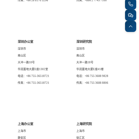
专家委员会
传真：+86 28 8170 3296
传真：+886 2 7743 7100
特种新材料
文化娱乐
沙利文中国分支机构
深圳办公室
深圳研究院
企业级服务
跨境电商贸易
深圳市
深圳市
南山区
南山区
大冲一路18号
大冲一路18号
基础设施建设
环保节能科技
华润置地大厦E座1302室
华润置地大厦E座41楼
电话：+86 755-36518721
电话：+86 755 3688 9828
传真：+86 755-36518721
传真：+86 755 3688 8806
教育与培训
航运及港口
母婴
农林牧渔
上海办公室
上海研究院
园林绿化
商业航空
上海市
上海市
静安区
徐汇区