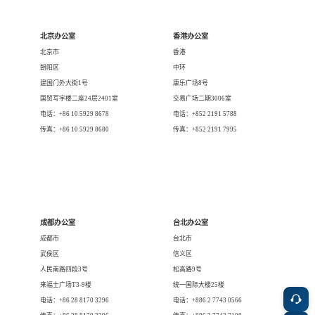
餐饮与新零售
半导体与芯片
企业咨询服务
公司动态
活动
北京办公室
香港办公室
北京市
香港
智能家居
汽车与出行
媒体报道
关于我们
朝阳区
中环
建国门外大街1号
康乐广场8号
国贸写字楼二座24层2401室
交易广场二期3006室
公共服务
食品与饮料
媒体服务
电话：+86 10 5929 8678
电话：+852 2191 5788
公司介绍
加入我们
传真：+86 10 5929 8680
传真：+852 2191 7995
科技、媒体和通信
金融科技
中国管理团队
中
地产与物业
矿业冶炼
EN
表现与影响
成都办公室
台北办公室
成都市
台北市
武侯区
信义区
美容时尚
大数据与人工智能
战略合作伙伴
人民南路四段3号
松高路9号
来福士广场T3-9楼
统一国际大楼25楼
电话：+86 28 8170 3296
电话：+886 2 7743 0566
物流与供应链
建筑科技与装饰装潢