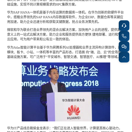
专家委员会
础设施，实现不同计算规模需求的HPC集群方案。
华为SAP HANA一体机是基于内存运算的数据库一体机。在华为创新的软硬件平台
中，搭载业界领先的SAP HANA内存数据库软件，为企业ERP、数据仓库等关键应
特种新材料
文化娱乐
沙利文中国分支机构
用加速，助力企业迅速分析和获取关键数据，抢占业务决策先机。
微软和华为联合打造业界领先的混合云解决方案，加快用户上云的进程，提供真正
意义上的一站式云解决方案，助力企业和服务提供商方便快 捷地部署、运行和管理
云应用，可为用户带来和公有云一致的体验。
企业级服务
跨境电商贸易
华为Atlas智能计算平台基于华为昇腾系列AI处理器和业界主流异构计算部件，通过
模块、板卡、小站、一体机等丰富的产品形态，打造面 向“端、边、云”的全场景AI
基础设施方案，可广泛用于“平安城市、智慧交通、智慧医疗、AI推理”等领域。
基础设施建设
环保节能科技
教育与培训
航运及港口
母婴
农林牧渔
园林绿化
商业航空
华为IT产品线总裁侯金龙表示：“我们正在进入智能世界，计算是其核心驱动力，