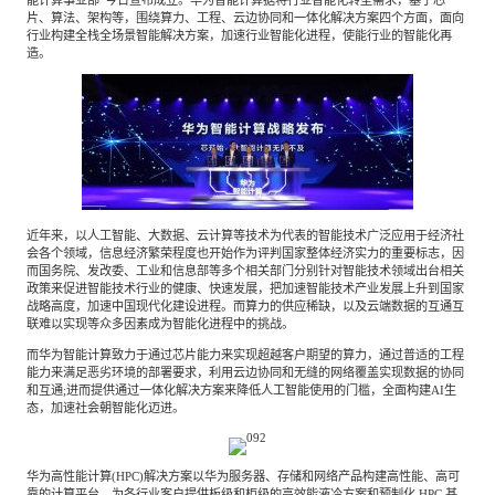
能计算事业部”今日宣布成立。华为智能计算据将行业智能化转型需求，基于芯
片、算法、架构等，围绕算力、工程、云边协同和一体化解决方案四个方面，面向
餐饮与新零售
半导体与芯片
企业咨询服务
公司动态
活动
行业构建全栈全场景智能解决方案，加速行业智能化进程，使能行业的智能化再
造。
智能家居
汽车与出行
媒体报道
关于我们
公共服务
食品与饮料
媒体服务
公司介绍
加入我们
近年来，以人工智能、大数据、云计算等技术为代表的智能技术广泛应用于经济社
会各个领域，信息经济繁荣程度也开始作为评判国家整体经济实力的重要标志，因
科技、媒体和通信
金融科技
中国管理团队
而国务院、发改委、工业和信息部等多个相关部门分别针对智能技术领域出台相关
政策来促进智能技术行业的健康、快速发展，把加速智能技术产业发展上升到国家
中
战略高度，加速中国现代化建设进程。而算力的供应稀缺，以及云端数据的互通互
联难以实现等众多因素成为智能化进程中的挑战。
地产与物业
矿业冶炼
EN
表现与影响
而华为智能计算致力于通过芯片能力来实现超越客户期望的算力，通过普适的工程
能力来满足恶劣环境的部署要求，利用云边协同和无缝的网络覆盖实现数据的协同
和互通;进而提供通过一体化解决方案来降低人工智能使用的门槛，全面构建AI生
态，加速社会朝智能化迈进。
美容时尚
大数据与人工智能
战略合作伙伴
华为高性能计算(HPC)解决方案以华为服务器、存储和网络产品构建高性能、高可
物流与供应链
建筑科技与装饰装潢
靠的计算平台，为各行业客户提供板级和柜级的高效能液冷方案和预制化 HPC 基