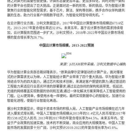
随之对算力的需要也会更强，计算形态要更加丰富、更加多样化，同时对统一架构
的计算平台也提出了巨大挑战。正是面对这一新的形势、新的挑战，华为智能计算
聚焦行业的智能化转型需求，基于芯片、算法、架构等创新，携手合作伙伴构建共
赢的生态，助力行业客户领跑数字经济，为智能化转型夺得先机。”
在云计算行业方面，沙利文数据显示，2017年中国云计算整体市场规模达673.6亿
元，2013-2017年复合增长率达32.8%。未来五年，基于云计算市场的需求持续增
加，云计算服务范围进一步扩大，沙利文预计，2018年-2022年中国云计算市场规
模的复合增长率为26.7%。
中国云计算市场规模，2013-2022预测
来源：fsTEAM软件采编，沙利文数据中心编制
华为智能计算业务部总裁邱隆表示，“原来由摩尔定律驱动的计算产业，面对爆发
式的计算需求无以为继，人工智能给计算产业带来了四个重大挑战。华为智能计算
将结合华为的四大能力，通过芯片和技术创新，来满足客户期望的算力;通过普适的
工程能力来适应行业恶劣环境的部署要求;通过云边协同的架构和高带宽、低延迟、
无缝的网络覆盖实现数据的协同和互通;通过一体化解决方案来降低人工智能使用的
门槛，让AI更简单，像使用水电一样便利。最终实现数据中心的智能化，加速行业
智能化进程，使能行业智能化再造。
据沙利文数据显示，得益于资本市场的积极入局，人工智能产业市场规模在近几年
进入爆发式增长期。中国人工智能市场规模从2013年的51.4亿元人民币增至2017年
的1538.0亿元人民币, 2013年到2017年的年复合增长率为44.5%。未来五年内，受
益于产业政策的加速实施，技术的不断突破，商业应用的大规模落地，中国人工智
能市场的发展前景十分广阔，沙利文预计2018-2022的年复合增长率为45.6%。