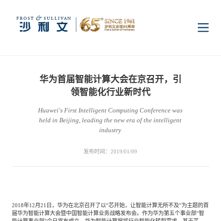
首页
华为首届智能计算大会在京召开，引
洞察
领智能化行业新时代
Huawei's First Intelligent Computing Conference was
held in Beijing, leading the new era of the intelligent
行业研究
行业
industry
发布时间：2019/01/09
企业研究
数字基础设施
消费电子
服务
市场动态
双碳新能源
医疗与生命科学
资本市场顾问服务
传媒中心
2018年12月21日，华为在北京召开了以“芯开始，让智能计算无所不及”为主题的首
届华为智能计算大会暨中国智能计算业务战略发布会。作为华为第五个事业部“智