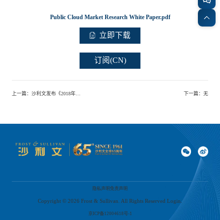
餐饮与新零售
半导体与芯片
企业咨询服务
公司动态
活动
Public Cloud Market Research White Paper.pdf
立即下载
智能家居
汽车与出行
媒体报道
关于我们
订阅(CN)
公共服务
食品与饮料
媒体服务
公司介绍
加入我们
上一篇
：
沙利文发布《2018年中国宠物行业报告》
下一篇：无
科技、媒体和通信
金融科技
中国管理团队
中
地产与物业
矿业冶炼
EN
表现与影响
美容时尚
大数据与人工智能
战略合作伙伴
隐私声明
免责声明
Copyright ©
2026
Frost & Sullivan. All Rights Reserved Login.
京ICP备12004618号-1
物流与供应链
建筑科技与装饰装潢