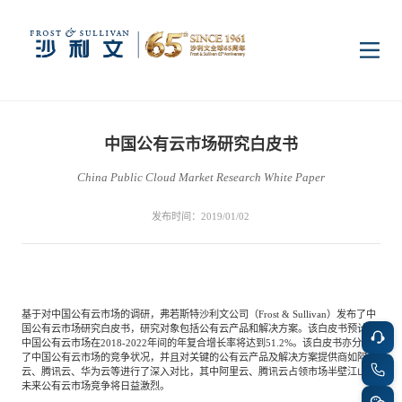
首页
中国公有云市场研究白皮书
洞察
China Public Cloud Market Research White Paper
发布时间：2019/01/02
行业研究
行业
企业研究
数字基础设施
消费电子
服务
基于对中国公有云市场的调研，弗若斯特沙利文公司（Frost & Sullivan）发布了中
国公有云市场研究白皮书，研究对象包括公有云产品和解决方案。该白皮书预计，
中国公有云市场在2018-2022年间的年复合增长率将达到51.2%。该白皮书亦分析
市场动态
双碳新能源
医疗与生命科学
资本市场顾问服务
传媒中心
了中国公有云市场的竞争状况，并且对关键的公有云产品及解决方案提供商如阿里
云、腾讯云、华为云等进行了深入对比，其中阿里云、腾讯云占领市场半壁江山，
未来公有云市场竞争将日益激烈。