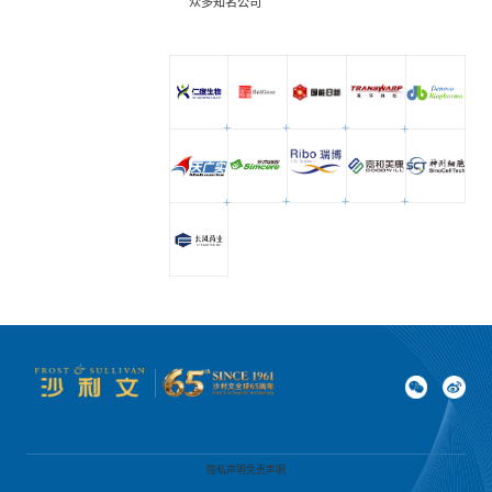
众多知名公司
专家委员会
特种新材料
文化娱乐
沙利文中国分支机构
企业级服务
跨境电商贸易
基础设施建设
环保节能科技
教育与培训
航运及港口
母婴
农林牧渔
园林绿化
商业航空
隐私声明
免责声明