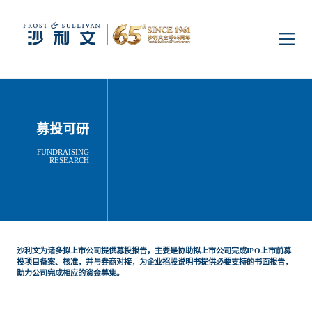
首页
洞察
募投可研
FUNDRAISING
RESEARCH
行业研究
行业
企业研究
数字基础设施
消费电子
服务
沙利文为诸多拟上市公司提供募投报告，主要是协助拟上市公司完成IPO上市前募
投项目备案、核准，并与券商对接，为企业招股说明书提供必要支持的书面报告，
市场动态
助力公司完成相应的资金募集。
双碳新能源
医疗与生命科学
资本市场顾问服务
传媒中心