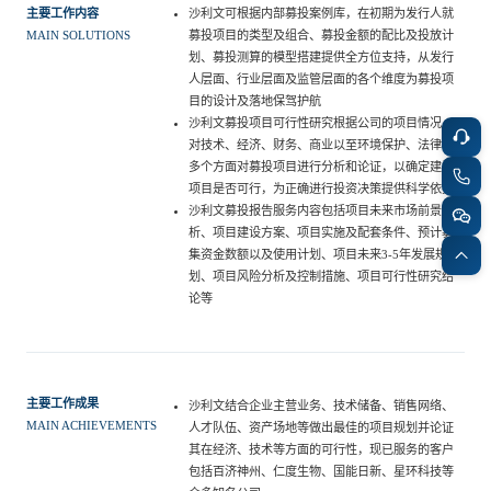
主要工作内容
沙利文可根据内部募投案例库，在初期为发行人就
餐饮与新零售
半导体与芯片
企业咨询服务
公司动态
活动
募投项目的类型及组合、募投金额的配比及投放计
MAIN SOLUTIONS
划、募投测算的模型搭建提供全方位支持，从发行
人层面、行业层面及监管层面的各个维度为募投项
智能家居
汽车与出行
目的设计及落地保驾护航
媒体报道
关于我们
沙利文募投项目可行性研究根据公司的项目情况，
对技术、经济、财务、商业以至环境保护、法律等
多个方面对募投项目进行分析和论证，以确定建设
公共服务
食品与饮料
媒体服务
公司介绍
加入我们
项目是否可行，为正确进行投资决策提供科学依据
沙利文募投报告服务内容包括项目未来市场前景分
析、项目建设方案、项目实施及配套条件、预计募
科技、媒体和通信
金融科技
集资金数额以及使用计划、项目未来3-5年发展规
中国管理团队
划、项目风险分析及控制措施、项目可行性研究结
中
论等
地产与物业
矿业冶炼
EN
表现与影响
主要工作成果
沙利文结合企业主营业务、技术储备、销售网络、
美容时尚
大数据与人工智能
战略合作伙伴
MAIN ACHIEVEMENTS
人才队伍、资产场地等做出最佳的项目规划并论证
其在经济、技术等方面的可行性，现已服务的客户
包括百济神州、仁度生物、国能日新、星环科技等
物流与供应链
建筑科技与装饰装潢