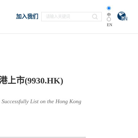
中
加入我们
EN
(9930.HK)
 Successfully List on the Hong Kong