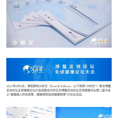
餐饮与新零售
半导体与芯片
企业咨询服务
公司动态
活动
智能家居
汽车与出行
媒体报道
关于我们
公共服务
食品与饮料
媒体服务
公司介绍
加入我们
科技、媒体和通信
金融科技
中国管理团队
中
地产与物业
矿业冶炼
EN
表现与影响
2021年6月4日，弗若斯特沙利文（Frost & Sullivan，以下简称“沙利文”）联合博鳌
亚洲论坛全球健康论坛大会组委会共同主办博鳌亚洲论坛全球健康论坛第二届大会
之“健康融入所有政策—健康保险促进健康管理”分论坛活动。
美容时尚
大数据与人工智能
战略合作伙伴
物流与供应链
建筑科技与装饰装潢