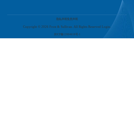
基于健康管理服务本身具有公共产品和私人产品的双重属性，因此针对于客户群体
不同而采取不同的发展策略。对于公共产品，将原本由政府税收支付、形成社会需
隐私声明
免责声明
求的公共健康管理服务等，可转向混合发展策略，重点探索公私合作。对于多样化
的私人健康管理服务需求，则重点关注市场所发挥的主导作用，旨在市场化、规模
Copyright ©
2026
Frost & Sullivan. All Rights Reserved Login.
化发展。
京ICP备12004618号-1
策略三：实行差异化定位策略，让企业获取更多市场机会，同时有效控制成本
针对于不同定位的产品，可从客户健康状态的维度中，设计健康管理成本与之适配