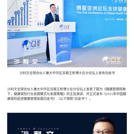
专家委员会
特种新材料
文化娱乐
沙利文中国分支机构
企业级服务
跨境电商贸易
基础设施建设
环保节能科技
沙利文全球合伙人兼大中华区总裁王昕博士在分论坛上发布白皮书
教育与培训
航运及港口
沙利文全球合伙人兼大中华区总裁王昕博士在分论坛上发表了题为《健康管理视角
下，健康保险行业发展模式与发展策略》的主旨演讲，并正式发布《2021年中国健
康保险促进健康管理发展白皮书》（以下简称“白皮书”）。
母婴
农林牧渔
园林绿化
商业航空