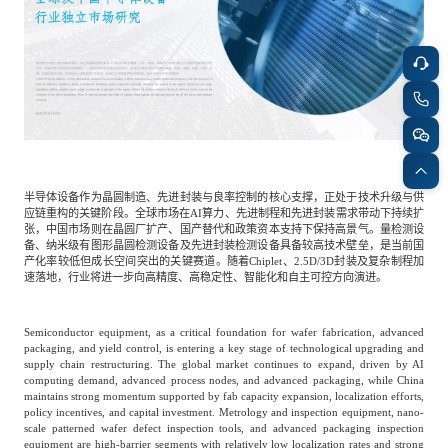
餐饮与新零售
半导体与芯片
企业咨询服务
公司动态
活动
智能家居
汽车与出行
媒体报道
关于我们
公共服务
食品与饮料
媒体服务
公司介绍
加入我们
半导体设备作为晶圆制造、先进封装与良率控制的核心支撑，正处于技术升级与供
应链重构的关键阶段。全球市场在AI算力、先进制程和先进封装需求带动下持续扩
张，中国市场则在晶圆厂扩产、国产替代和政策资本支持下保持高景气。量检测设
科技、媒体和通信
金融科技
中国管理团队
备、纳米级有图形晶圆检测设备及先进封装检测设备具备较高技术壁垒，是当前国
产化率较低但成长空间突出的关键赛道。随着Chiplet、2.5D/3D封装及复杂制程加
中
速落地，行业将进一步向高精度、高稳定性、智能化和自主可控方向演进。
地产与物业
矿业冶炼
EN
表现与影响
Semiconductor equipment, as a critical foundation for wafer fabrication, advanced
packaging, and yield control, is entering a key stage of technological upgrading and
supply chain restructuring. The global market continues to expand, driven by AI
美容时尚
大数据与人工智能
战略合作伙伴
computing demand, advanced process nodes, and advanced packaging, while China
maintains strong momentum supported by fab capacity expansion, localization efforts,
policy incentives, and capital investment. Metrology and inspection equipment, nano-
scale patterned wafer defect inspection tools, and advanced packaging inspection
物流与供应链
建筑科技与装饰装潢
equipment are high-barrier segments with relatively low localization rates and strong