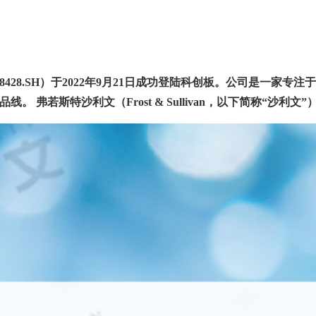
8428.SH
）于
2022
年
9
月
21
日成功登陆科创板。公司是一家专注于
品线。
弗若斯特沙利文（
Frost & Sullivan
，以下简称“沙利文”