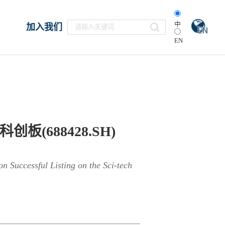
中
加入我们
EN
688428.SH)
 Successful Listing on the Sci-tech