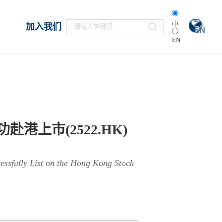
中
加入我们
EN
港上市(2522.HK)
essfully List on the Hong Kong Stock