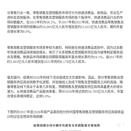
与零售行业一致，零售销售及营销服务市场可分为快速消费品、耐用品、农业生产
资料及其他板块。在零售销售及营销服务市场的各个板块中，快速消费品行业的市
场份额最大，在2021年约为58.2%。于2017年和2021年间，快速消费品零售销售及
营销服务市场的规模从约10,005亿元人民币增加至约12,615亿元人民币，期内年复
合增长率为6.0%。
零售销售及营销服务市场竞争较为激烈，特别是在快速消费品类别中，因为过去数
年快速消费品持续强劲增长，吸引了众多销售及营销服务供应商为彼等制定服务组
合及策略。耐用品市场规模在同期取得最高年复合增长率约为16.1%，由2017年的
约3,402亿元人民币增加至2021年的约6,176亿元人民币。
毫无疑问，疫情对2020年的线下活动造成巨大负面影响，因此，部分零售销售及营
销服务供应商加快数字化进程，并加强线上及线下销售及营销服务之间的连接。随
着零售及线下商业于未来几年恢复，预期销售及营销服务供应商将具备更大的增长
潜力。从快速消费品产品板块来看，预计2026年将达到约16,783亿元人民币，年复
合增长率维持稳定，达到5.9%。
下图列示2017年至2026年按产品类别划分的中国零售销售及营销服务供应商按收益
计的过往及预测市场规模：