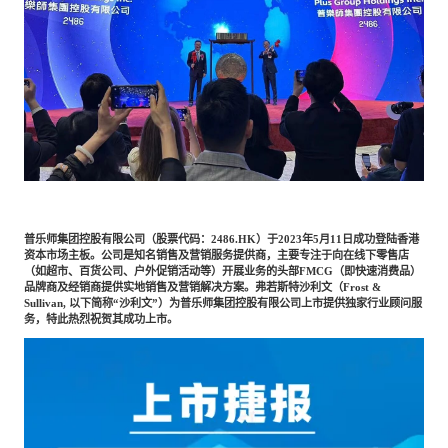
餐饮与新零售
半导体与芯片
企业咨询服务
公司动态
活动
智能家居
汽车与出行
媒体报道
关于我们
公共服务
食品与饮料
媒体服务
公司介绍
加入我们
科技、媒体和通信
金融科技
中国管理团队
普乐师集团控股有限公司（股票代码：2486.HK）于2023年5月11日成功登陆香港
资本市场主板。公司是知名销售及营销服务提供商，主要专注于向在线下零售店
（如超市、百货公司、户外促销活动等）开展业务的头部FMCG（即快速消费品）
中
品牌商及经销商提供实地销售及营销解决方案。弗若斯特沙利文（Frost &
地产与物业
矿业冶炼
Sullivan, 以下简称“沙利文”）为普乐师集团控股有限公司上市提供独家行业顾问服
EN
表现与影响
务，特此热烈祝贺其成功上市。
美容时尚
大数据与人工智能
战略合作伙伴
物流与供应链
建筑科技与装饰装潢