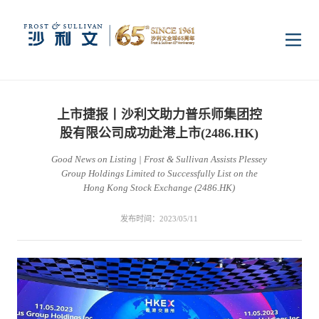
首页
上市捷报丨沙利文助力普乐师集团控
洞察
股有限公司成功赴港上市(2486.HK)
Good News on Listing | Frost & Sullivan Assists Plessey
Group Holdings Limited to Successfully List on the
行业研究
行业
Hong Kong Stock Exchange (2486.HK)
发布时间：2023/05/11
企业研究
数字基础设施
消费电子
服务
市场动态
双碳新能源
医疗与生命科学
资本市场顾问服务
传媒中心