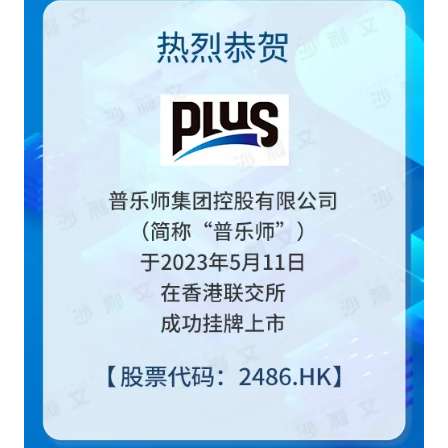
专家委员会
特种新材料
文化娱乐
沙利文中国分支机构
企业级服务
跨境电商贸易
基础设施建设
环保节能科技
教育与培训
航运及港口
母婴
农林牧渔
园林绿化
商业航空