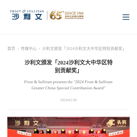
首页
首页
›
传媒中心
›
沙利文颁发「2024沙利文大中华区特别贡献奖」
洞察
沙利文颁发「2024沙利文大中华区特
别贡献奖」
行业研究
行业
Frost & Sullivan presents the "2024 Frost & Sullivan
Greater China Special Contribution Award"
企业研究
数字基础设施
消费电子
服务
2024/01/30
市场动态
双碳新能源
医疗与生命科学
资本市场顾问服务
传媒中心