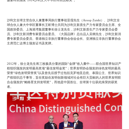
盛宴特别颁发“
2024
沙利文大中华区特别贡献奖”。
沙利文全球主管合伙人兼董事局执行董事祖亚儒先生（
Aroop Zutshi
）、沙利文全
球合伙人兼大中华区董事长王昕博士共同为沙利文新质生产力专家委员会主席、全
国政协委员、上海港湾集团董事长徐士龙先生，沙利文新质生产力专家委员会委
员、沙利文新消费专家委员会委员、《大国品牌》总出品人吴纲先生，沙利文新消
费专家委员会委员、香港独立非执行董事协会创会会长、亚洲独立非执行董事协会
主席范仁达博士颁发证书及奖牌。
2012
年，徐士龙先生将三枚极具分量的国际“金牌”收入囊中——联合国世界知识产
权组织颁发的发明最高奖项“最佳发明金奖”；世界发明协会颁发的绿色发明的最高
荣誉“绿色发明荣誉奖”以及曾先后授予过包括克罗地亚总统、泰国公主、世界知识
产权组织总干事等，旨在奖励在发明创新领域对社会有巨大贡献的人的世界发明联
合会颁发的“鲍格胥支持发明奖”，而他是中国首位、全球第十位获此殊荣的获奖
者。