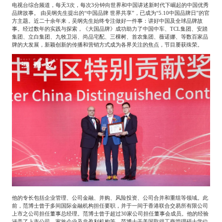
电视台综合频道，每天
3
次，每次
3
分钟向世界和中国讲述新时代下崛起的中国优秀
品牌故事。
由吴纲先生提出的“中国品牌
世界共享”，已成为“
5.10
中国品牌日”的官
方主题。近二十余年来，吴纲先生始终专注做好一件事：讲好中国及全球品牌故
事。经过数年的实践与探索，《大国品牌》成功助力了中国中车、
TCL
集团、安踏
集团、立白集团、九牧卫浴、尚品宅配、三棵树、首农集团、薇诺娜、等数百家品
牌的大发展，新颖创新的传播和营销方式成为各界关注的焦点，节目屡获殊荣。
他的专长包括企业管理、公司金融、并购、风险投资、公司合并和重组等领域。此
前，范博士曾于多间国际金融机构担任要职，并于一间于香港联合交易所有限公司
上市之公司担任董事总经理。范博士曾于超过
30
家公司担任董事会成员。他的经验
涵盖了上市公司、家族企业及非盈利机构等。范博士于美国取得工商管理硕士学位