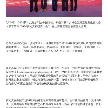
专家委员会
特种新材料
文化娱乐
沙利文中国分支机构
8
月
28
日，
2024
第十八届沙利文中国增长、科创与领导力峰会暨第三届新投资大会
（以下简称
“
2024
沙利文新投资大会”）在上海静安瑞吉酒店盛大开幕。
企业级服务
跨境电商贸易
适逢大会举办之际，沙利文增长、科创与领导力奖
2024
年度颁奖典礼暨贵宾答谢晚
宴隆重举行。
活动现场高朋满座，热闹非凡，来自政府、学协会、资本机构、行
基础设施建设
环保节能科技
业领军企业、主流媒体、高等院校的各界代表济济一堂，共襄盛事。
教育与培训
航运及港口
作为具备行业深度与广度的最佳增长合作伙伴，
26
年来，沙利文通过首创的“全域
投资管理
(Total Investment Management, TIM
）”为企业提供全方位的投融资及其他
各类专业咨询服务，已成为国内投融资战略咨询领域的领军企业，已全方位服务了
超万家企业上市融资；创立市场地位确认体系，首创“
FSBV
沙利文品牌价值模型”，
已向超
1,000
家企业提供市场地位确认及品牌估值服务。
母婴
农林牧渔
沙利文在中国市场
26
年来的蓬勃发展离不开所有客户、合作伙伴的信任、支持与帮
园林绿化
商业航空
助，尤其要感谢专家顾问的悉心指导与专业引领，为表达对他们的诚挚谢意，借此