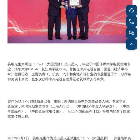
吴纲先生为现任
CCTV-1
《大国品牌》总出品人
，毕业于中国传媒大学电视新闻专
业，清华大学
EMBA
，长江商学院
DBA
。曾担任中央电视台第二频道《经济半小
时》栏目记者，主要负责
IT
、投资、汽车和房地产等行业的专题报道工作，获得各
种奖项十余次，也多次获得中央电视台优秀记者及制片人等殊荣。
曾作为
CCTV-2
财经频道记者、主编，采访数百位中外重要政要人物、专家学者、
企业家，同时策划主导包含《上海
APEC
》、《中国经济年度人物评选》、《中国
年度品牌》、《中国企业信用传递》、《
CCTV
国家品牌计划》等在内的多个国家
重要传播工程。
2017
年
7
月
1
日，吴纲先生作为总出品人正式推出
CCTV
《大国品牌》，并登陆中央