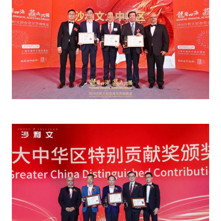
餐饮与新零售
半导体与芯片
企业咨询服务
公司动态
活动
智能家居
汽车与出行
媒体报道
关于我们
公共服务
食品与饮料
媒体服务
公司介绍
加入我们
科技、媒体和通信
金融科技
中国管理团队
中
地产与物业
矿业冶炼
EN
表现与影响
美容时尚
大数据与人工智能
战略合作伙伴
物流与供应链
建筑科技与装饰装潢