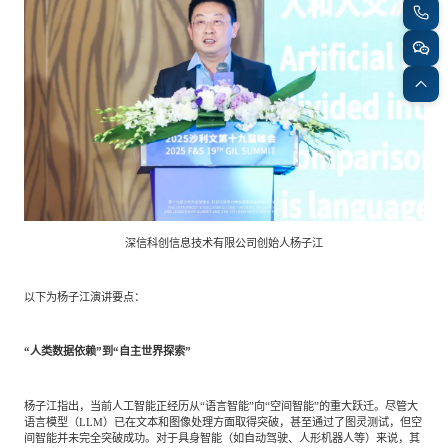
专家委员会
特种新材料
文化娱乐
沙利文中国分支机构
企业级服务
跨境电商贸易
基础设施建设
环保节能科技
深信科创信息技术有限公司创始人杨子江
教育与培训
航运及港口
以下为杨子江演讲要点：
母婴
农林牧渔
“人类数据依赖”到“自主世界探索”
杨子江指出，当前人工智能正经历从“语言智能”向“空间智能”的重大跃迁。尽管大
园林绿化
商业航空
语言模型（LLM）已在文本和图像处理方面取得突破，甚至通过了图灵测试，但空
间智能并未完全突破成功。对于具身智能（如自动驾驶、人形机器人等）来说，其