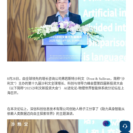
餐饮与新零售
半导体与芯片
企业咨询服务
公司动态
活动
智能家居
汽车与出行
媒体报道
关于我们
公共服务
食品与饮料
媒体服务
公司介绍
加入我们
科技、媒体和通信
金融科技
中国管理团队
8月28日，由全球领先的增长咨询公司弗若斯特沙利文（Frost & Sullivan，简称“沙
中
利文”）主办的第十九届沙利文全球增长、科创与领导力峰会暨第四届新投资大会
（以下简称“2025沙利文新投资大会”） AI进化论-物理世界智能体系统分论坛在上
地产与物业
矿业冶炼
EN
表现与影响
海召开。
在本次论坛上，深信科创信息技术有限公司创始人杨子江分享了《助力具身智能从
美容时尚
大数据与人工智能
战略合作伙伴
依赖人类数据迈向自主探索世界》的主题演讲。
物流与供应链
建筑科技与装饰装潢