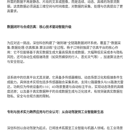
所需的数据不再是静态、片段的文本或图像，而是连续、动态、高维的场景流数
据。这类数据必须涵盖三维空间与时间维度，对数据的采集、处理与仿真提出了更
高要求。
数据闭环与合成仿真：核心技术驱动智能升级
为应对这一挑战，深信科创构建了“端到端”全链路数据闭环系统，覆盖了“数据采
集-数据处理-仿真推演-算法训练”全过程。杨子江特别强调了仿真平台的核心作
用：它不仅能够基于真实数据生成大量高保真合成数据，大幅降低实采成本与隐私
风险，还可自动生成极端场景（如突然横穿的行人、恶劣天气等），加速算法迭代
与安全验证。
该系统中的仿真平台尤其关键，它具备多传感器模拟、动态场景泛化和极端条件生
成能力。具体技术实现包括多传感器融合采集系统，支持32路摄像头与16路激光雷
达，功耗仅为传统设备的1/10；4D场景重建与自动标注平台，实现动态场景的高精
度还原；以及基于真实数据种子的合成数据生成与泛化技术，有效突破真实数据在
隐私、安全与合规方面的限制。
专利与技术实力跨界应用与行业认可：从自动驾驶到工业智能新生态
深信科创以自动驾驶为起点，已将技术拓展至工业智能与机器人领域。在工业场景