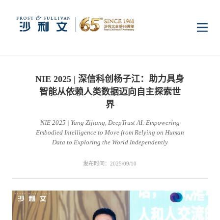
首页
NIE 2025 | 深信科创杨子江：助力具身
洞察
智能从依赖人类数据迈向自主探索世
界
NIE 2025 | Yang Zijiang, DeepTrust AI: Empowering
行业研究
行业
Embodied Intelligence to Move from Relying on Human
Data to Exploring the World Independently
企业研究
数字基础设施
消费电子
服务
发布时间：2025/09/10
市场动态
双碳新能源
医疗与生命科学
资本市场顾问服务
传媒中心