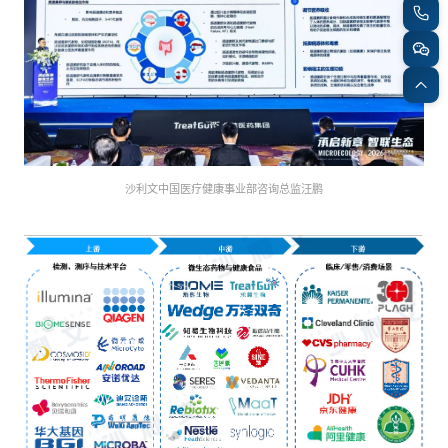
专家委员会
特种新材料
文化娱乐
沙利文中国分支机构
企业级服务
跨境电商贸易
沙利文中国医疗健康事业部咨询总监汪鹏
基础设施建设
环保节能科技
教育与培训
航运及港口
母婴
农林牧渔
园林绿化
商业航空