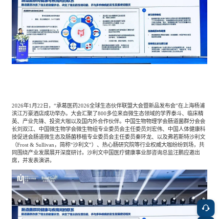
餐饮与新零售
半导体与芯片
企业咨询服务
公司动态
活动
智能家居
汽车与出行
媒体报道
关于我们
公共服务
食品与饮料
媒体服务
公司介绍
加入我们
2026年1月22日，“承葛医药2026全球生态伙伴联盟大会暨新品发布会”在上海杨浦
科技、媒体和通信
金融科技
滨江万豪酒店成功举办。大会汇聚了800多位来自微生态领域的学界泰斗、临床精
中国管理团队
英、产业先锋、投资大咖以及国内外合作伙伴。中国生物物理学会肠道菌群分会会
长刘双江、中国微生物学会微生物组专业委员会主任委员刘宏伟、中国人体健康科
中
技促进会肠道微生态及肠菌移植专业委员会主任委员秦环龙、以及弗若斯特沙利文
（Frost & Sullivan，简称“沙利文”）、热心肠研究院等行业权威大咖纷纷到场，共
地产与物业
矿业冶炼
EN
表现与影响
同围绕产业发展展开深度研讨。沙利文中国医疗健康事业部咨询总监汪鹏应邀出
席，并发表演讲。
美容时尚
大数据与人工智能
战略合作伙伴
物流与供应链
建筑科技与装饰装潢