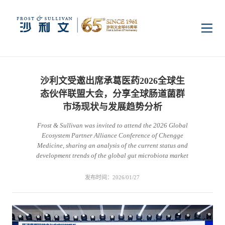
首页
沙利文受邀出席承葛医药2026全球生
洞察
态伙伴联盟大会，分享全球肠道菌群
市场现状与发展趋势分析
Frost & Sullivan was invited to attend the 2026 Global
行业研究
行业
Ecosystem Partner Alliance Conference of Chengge
Medicine, sharing an analysis of the current status and
development trends of the global gut microbiota market
企业研究
数字基础设施
消费电子
服务
发布时间：2026/01/27
市场动态
双碳新能源
医疗与生命科学
资本市场顾问服务
传媒中心