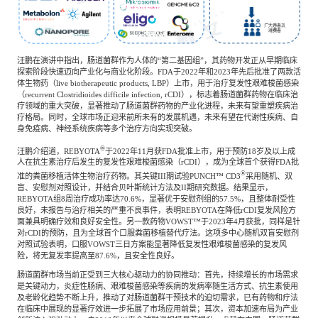
汪鹏在演讲中指出，肠道菌群作为人体的“第二基因组”，其药物开发正从早期临床
探索阶段快速迈向产业化与商业化阶段。FDA于2022年和2023年先后批准了两款活
体生物药（live biotherapeutic products, LBP）上市，用于治疗复发性艰难梭菌感染
（recurrent Clostridioides difficile infection, rCDI），标志着肠道菌群药物在临床治
疗领域的重大突破，显著推动了肠道菌群药物的产业化进程，未来有望重塑疾病治
疗格局。同时，全球市场正迎来前所未有的发展机遇，未来有望在代谢性疾病、自
身免疫病、神经系统疾病等多个治疗方向实现突破。
®
汪鹏介绍道，REBYOTA
于2022年11月获FDA批准上市，用于预防18岁及以上成
人在抗生素治疗后发生的复发性艰难梭菌感染（rCDI），成为全球首个获得FDA批
®
准的粪菌移植活体生物治疗药物。其关键III期试验PUNCH™ CD3
采用随机、双
盲、安慰剂对照设计，并结合贝叶斯统计方法及II期研究数据。结果显示，
REBYOTA组8周治疗成功率达70.6%，显著优于安慰剂组的57.5%，且整体耐受性
良好，未报告与治疗相关的严重不良事件，表明REBYOTA在降低rCDI复发风险方
面兼具明确疗效和良好安全性。另一款药物VOWST™于2023年4月获批，同样是针
对rCDI的预防，且为全球首个口服粪菌移植替代疗法。这项多中心随机双盲安慰剂
对照试验表明，口服VOWST三日方案能显著降低复发性艰难梭菌感染的复发风
险，将无复发率提高至87.6%，且安全性良好。
肠道菌群市场当前正受到三大核心驱动力的协同推动：首先，持续增长的市场需求
是关键动力，炎症性肠病、艰难梭菌感染等疾病的发病率随生活方式、抗生素使用
及老龄化趋势不断上升，推动了对肠道菌群干预技术的迫切需求，已有药物和疗法
在临床中展现的显著疗效进一步拓展了市场应用前景；其次，资本加速布局为产业