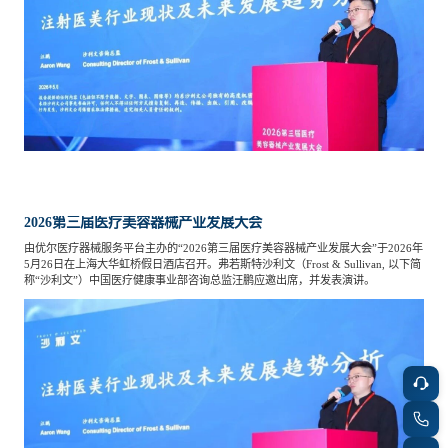
餐饮与新零售
半导体与芯片
企业咨询服务
公司动态
活动
智能家居
汽车与出行
媒体报道
关于我们
公共服务
食品与饮料
媒体服务
公司介绍
加入我们
2026第三届医疗美容器械产业发展大会
科技、媒体和通信
金融科技
中国管理团队
由优尔医疗器械服务平台主办的“2026第三届医疗美容器械产业发展大会”于2026年
5月26日在上海大华虹桥假日酒店召开。弗若斯特沙利文（Frost & Sullivan, 以下简
中
称“沙利文”）中国医疗健康事业部咨询总监汪鹏应邀出席，并发表演讲。
地产与物业
矿业冶炼
EN
表现与影响
美容时尚
大数据与人工智能
战略合作伙伴
物流与供应链
建筑科技与装饰装潢