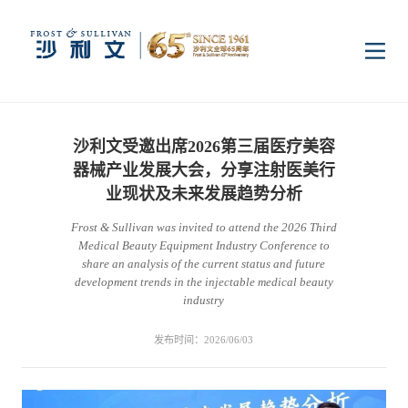
首页
沙利文受邀出席2026第三届医疗美容
洞察
器械产业发展大会，分享注射医美行
业现状及未来发展趋势分析
Frost & Sullivan was invited to attend the 2026 Third
行业研究
行业
Medical Beauty Equipment Industry Conference to
share an analysis of the current status and future
development trends in the injectable medical beauty
企业研究
数字基础设施
消费电子
服务
industry
发布时间：2026/06/03
市场动态
双碳新能源
医疗与生命科学
资本市场顾问服务
传媒中心