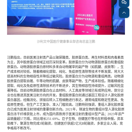
专家委员会
特种新材料
文化娱乐
沙利文中国分支机构
企业级服务
跨境电商贸易
沙利文中国医疗健康事业部咨询总监汪鹏
汪鹏指出，目前医美注射类产品以玻尿酸类、胶原蛋白类、再生材料类和肉毒素类
基础设施建设
环保节能科技
为主，其中胶原蛋白领域正经历深刻变革。胶原蛋白分为动物源胶原蛋白和重组胶
原蛋白。动物源胶原蛋白原材料多来自动物屠宰的副产物（如肌腱、皮肤等），生
产成本相对较低，随着精细化提取、纯化、免疫原性清除等技术不断发展，将大大
提高材料的生物相容性并降低过敏风险。胶原蛋白分为动物源和重组两类。动物源
胶原蛋白提取自猪、牛等动物的肌腱、皮肤等副产物，生产成本较低。随着精细化
教育与培训
航运及港口
提取、纯化及免疫原性清除技术的不断进步，其生物相容性持续提升，过敏风险显
著降低。目前动物源胶原蛋白在止血材料、人工真皮等领域已有成熟应用，部分企
业也在推进其医美注射方向的开发。重组胶原蛋白则通过基因工程设计人源化胶原
蛋白基因，经酶消化、拼接后转入工程细胞进行表达，通常纯度和稳定性更高、免
母婴
农林牧渔
疫原性更低，但生产工艺复杂、准入门槛较高。汪鹏特别强调，重组人源化胶原蛋
白已成为医美注射领域的重要创新方向。2021年，锦波生物的重组Ⅲ型人源化胶原
蛋白冻干纤维获批上市，成为国内首款用于医美注射的重组Ⅲ型产品；2023年该产
品销量超57万瓶，同比增长251.69%。巨子生物、创健医疗等也在积极申报。资本
助推下，聚源生物完成3轮融资，创建医疗获超2亿元B轮融资，多家企业入局，竞
园林绿化
商业航空
争格局不断改写。