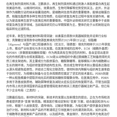
在再生制剂类材料方面，汪鹏表示，再生制剂类材料通过刺激人体胶原蛋白再生起
到美容作用，以维持时间长、效果自然、生物可降解等优势受到关注。此外，外泌
体作为细胞分泌的纳米级囊泡结构，是细胞间信息传递的重要载体，能够运输蛋白
质、核酸及脂质等多种生物活性物质，在组织修复及再生过程中发挥关键作用，被
认为是连接再生医学与医美应用的重要载体。中国外泌体相关研究主要集中于皮肤
修复及再生医学领域，当前临床研究仍以早期探索为主，整体仍处于从机制验证向
临床转化过渡阶段。
近年来，新型生物医美材料取得突破：丝素蛋白首款Ⅲ类器械获批并迎来行业标
准；壳聚糖全球首款非动物源医美填充剂预计2025年获CE认证；琼脂糖
（Algeness）与国产/进口羟基磷灰石（优法兰、瑞德喜）填充剂相继于2025年获批
上市，推动产业标准化与多元化发展。在医美领域的应用中，ECM（细胞外基质）
与PDRN（多聚脱氧核糖核苷酸）作为两类具有生物活性的材料，各自呈现出差异
化的作用机理与合规发展路径。ECM是从动物组织中通过脱细胞工艺制备而得的天
然三维支架结构，其主要成分为胶原蛋白、糖胺聚糖等，能够模拟人体内细胞赖以
生长的微环境，为组织修复提供结构性支持。而合成生物学技术则以重组表达路径
从源头规避免疫原性，并结合工程化交联改性，使材料体内降解与组织再生速率趋
于协同可控，为规模化制备与全生命周期质控奠定了坚实的技术基石。PDRN则是
一种从鲑鱼精巢中提取并纯化后的脱氧核糖核苷酸聚合物。在医美应用中，PDRN
多用于改善皮肤质地、辅助屏障修复及减轻炎症反应后的恢复期不适。尽管当前国
内市场上尚无获得国家药品监督管理局批准的相关三类医疗器械注射产品，但已有
不少企业布局（之类的）。
汪鹏最后指出，新材料的突破、新技术的发展以及新理念的提出，正在为市场和消
费者提供更多“变美”新思路。精准医疗推动定制化“变美”方案，结合基因检测与AI
分析，根据个人皮肤类型、遗传倾向、过敏史等数据，为每位客户提供量身定制的
治疗计划。新材料与新产品的不断涌现正引领医美行业的潮流新风尚，如外泌体、
干细胞等抗衰医美新产品的研发，以及超声炮、黄金微针、热玛吉等声光电类治疗