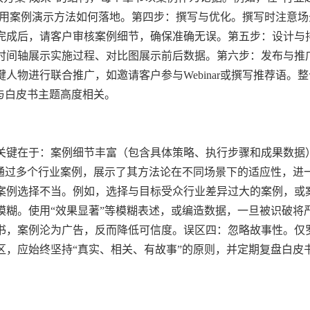
，用案例演示方法如何落地。第四步：撰写与优化。撰写时注意场
完成后，请客户审核案例细节，确保准确无误。第五步：设计与
时间轴展示实施过程、对比图展示前后数据。第六步：发布与推
物进行联合推广，如邀请客户参与Webinar或撰写推荐语。整
与白皮书主题高度相关。
关键在于：案例细节丰富（包含具体策略、执行步骤和成果数据
则通过多个行业案例，展示了其方法论在不同场景下的适应性，进
案例选择不当。例如，选择与目标受众行业差异过大的案例，或
模糊。使用“效果显著”等模糊表述，或编造数据，一旦被识破将
书，案例沦为广告，反而降低可信度。误区四：忽略故事性。仅
区，应始终坚持“真实、相关、有故事”的原则，并定期复盘白皮