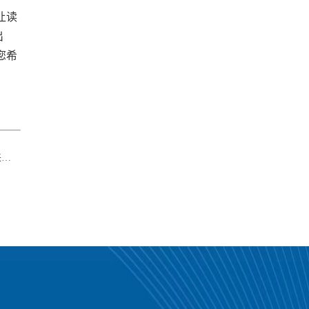
让读
出
您希
遇