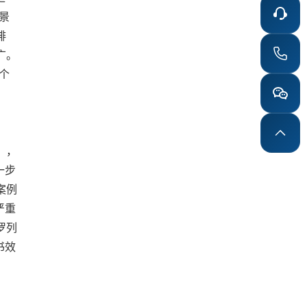
景
排
广。
个
），
一步
案例
严重
罗列
书效