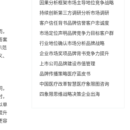
因果分析框架
市场主导地位
竞争战略
持续创新
第三方调研分析
市场调研
客户信任背书
品牌信誉
客户忠诚度
而，
市场定位声明
品牌竞争力
目标客户群
答案
行业地位确认
市场分析
品牌战略
示范
企业市场奖项
品牌背书
竞争力提升
义、
上市公司品牌建设
市值管理
品牌传播策略
医疗蓝皮书
中国医疗改革
智慧医疗
象限图咨询
同，
四象限思维
战略决策
企业出海
时，
以单
提升
更容