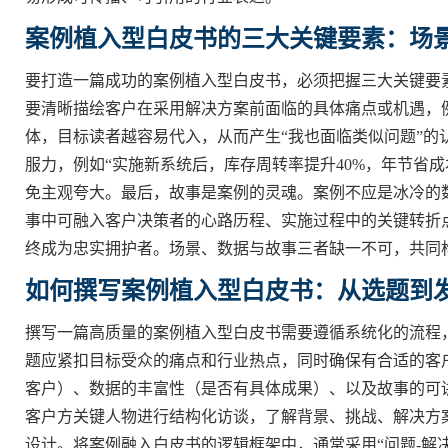
案例植入型白皮书的三大关键要素：场
要打造一篇成功的案例植入型白皮书，必须把握三大关键要
要清晰描绘客户在采用解决方案前面临的具体痛点或机遇，例
体，目标读者越容易代入，从而产生“我也面临类似问题”
服力，例如“实施新系统后，库存周转率提升40%，年节省成
免主观夸大。最后，故事是案例的灵魂。案例不应是冰冷的
事中可融入客户决策者的心路历程、实施过程中的关键转折
终成为忠实拥护者。场景、数据与故事三者缺一不可，共同
如何撰写案例植入型白皮书：从选题到
撰写一篇高质量的案例植入型白皮书需要遵循系统化的流程
题应紧扣目标受众的痛点和行业热点，同时确保有合适的客
客户）、数据的丰富性（是否有具体成果）、以及故事的可
客户方关键人物进行结构化访谈，了解背景、挑战、解决方
设计。将案例融入白皮书的逻辑框架中，通常采用“问题-解