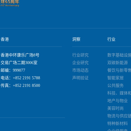
香港
洞察
行业
香港中环康乐广场8号
行业研究
数字基础设
交易广场二期3006室
企业研究
双碳新能源
邮编：999077
市场动态
餐饮与新零
电话：+852 2191 5788
声明验证
智能家居
传真：+852 2191 8500
公共服务
科技、媒体
地产与物业
美容时尚
物流与供应
特种新材料