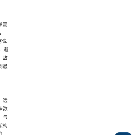
景需
具
有说
，避
。故
到最
。选
多数
。与
架构
趋