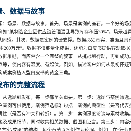
景、数据与故事
素：场景、数据与故事。首先，场景是案例的基石。一个好的场
如“某制造企业因供应链管理混乱导致库存积压30%”。场景越
的认同感。其次，数据是案例的硬支撑。数据必须真实、准确且具
本200万元”。数据不仅能量化成果，还能为白皮书提供客观依据
数据堆砌，而应包含一个完整的叙事：从挑战到行动，再到成功
点等，使内容有温度、有起伏。例如，描述客户如何从最初怀疑
构成案例植入型白皮书的黄金三角。
发布的完整流程
，从选题到发布，每一步都至关重要。第一步：选题与案例筛选
户案例可供使用。案例筛选标准包括：案例的典型性（是否代表
讲性（是否有冲突和转折）。第二步：案例深度访谈与素材收集
案及成果细节，同时收集相关数据、截图和证言。第三步：内容
决方案-成果”的结构，每个章节以案例作为论据。例如，在“行业