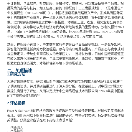
专家委员会
于计算机、企业软件、社交网络、金融科技、物联网、可穿戴设备等各个领域。根
据政策的指导与扶持，如工信部出台的《物联网十三五发展规划》，《信息通信产
业发展规划（2016-2020年）》，中国将加速发展战略新兴产业，形成具有国际竞
争力的物联网产业体系，进一步壮大信息通信业整体规模，提升智能信息服务的比
特种新材料
文化娱乐
沙利文中国分支机构
重。ICT价值链也将在此过程中不断拓展、渗透到工业、农业、服务业和公共事务
等领域中，成为推动以数字经济为代表的新经济发展的重要动力。沙利文预计2021
年，中国ICT市场规模将超过7,000亿美元，比2020年增长近10%。2021-2024数智
化转型总支出将达到1.5万亿美元，年均增长率17%，发展前景广阔。
企业级服务
跨境电商贸易
然而，在新经济背景下，寻求数智化转型的企业也面临诸多挑战。一是竞争加剧，
数智化的浪潮让新兴势力快速崛起，原有的商业格局被重构，产品形态与竞争规则
被重新定义，传统企业面临较大的改革压力。二是增长放慢，目前中国经济增速正
在转入常态化增长的新阶段，企业需要拥抱新技术、新趋势，加快数字化转型，不
基础设施建设
环保节能科技
断激发自身创造活力，才能抓住新环境下的市场机遇。
二、奖项描述
1.研究方法
为决定最终获奖者，研究团队对中国ICT解决方案市场的市场概况及行业专家进行
教育与培训
航运及港口
了调研和访谈，并对调研结果进行了深入的分析。在此基础上，对中国ICT解决方
案提供商进行了评估，从而决定授予中企网络通信技术有限公司 “2021年度中国区
ICT可持续价值创新奖”。
2.评估指标
母婴
农林牧渔
Frost & Sullivan通过严格的筛选方法评选出每类的最佳表现者。根据公司实际市场
表现，我们采用以下衡量标准进行细致的研究。在特定的类别，特定的标准会作相
关调整。获奖企业应该在以下指标上表现卓越：
园林绿化
商业航空
创新潜力
产品特性