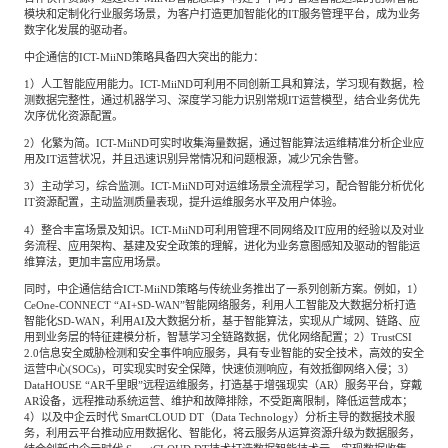
模块和定制化行业服务场景，为客户打造更加智能化的IT服务管理平台，成为业务
数字化发展的驱动者。
中企通信的ICT-MiiND策略具备四大突出的能力：
1）人工智能应用能力。ICT-MiiND可利用不同创新工具和算法，学习现有数据，检
测数据完整性，通过机器学习、深度学习能力识别常规IT运营模型，结合业务优先
次序优化资源配置。
2）化繁为简。ICT-MiiND可实时收集海量数据，通过智能算法运维精准分析企业应
用及IT运营状况，并且迅速识别异常情况和问题根源，减少冗余告警。
3）主动学习，综合监测。ICT-MiiND可对运维场景全流程学习，配合智能分析优化
IT资源配置，主动监测质量表现，提升运维服务水平及用户体验。
4）整合丰富场景及知识。ICT-MiiND可利用管理不同网络及IT应用的经验以及对业
务流程、应用架构、基建及安全政策的理解，进化为业务意图感知及驱动的智能运
维算法，更加丰富应用场景。
同时，中企通信结合ICT-MiiND策略与传统业务推出了一系列创新方案。例如，1）
CeOne-CONNECT “AI+SD-WAN”智能网络服务，利用人工智能及大数据分析打造
智能化SD-WAN，利用AI及大数据分析，基于智能算法，实现从广域网、链路、应
用到业务层的特征建模分析，智慧学习全链路数据，优化网络配置；2）TrustCSI
2.0信息安全威胁检测和安全事件响应服务，具有专业智能的安全技术，高效的安全
运营中心(SOCs)，可实现实时安全保障，快速侦测响应，有效抵御网络入侵；3）
DataHOUSE “AR千里眼”远程运维服务，打造基于增强现实（AR）服务平台，穿戴
AR设备，远程推动系统运营、维护和故障排除，不受距离限制，降低运营成本；
4）以及中企云时代 SmartCLOUD DT（Data Technology）分析主导的数据技术服
务，利用云平台推动应用数据化、智能化，将云服务从运算资源升级为数据服务，