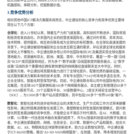
结合创新中企云时代 SmartCLOUD DT技术打造数据智能技术云，实现数据收集、
机器感知、串联分析，挖掘数据价值。
3.竞争优势分析
相对其他中国ICT解决方案服务商而言，中企通信的核心竞争力和竞争优势主要体
现在以下几个方面：
全球化
：进入21世纪以来，随着生产力的飞速发展，高科技的不断进步，国际贸易
和投资愈发自由化，许多国内企业的经营逐渐国际化，通过对外贸易、资本流动、
技术转移、提供服务，相互依存联系成为全球化的有机整体。在全球化高速发展的
背景下，中企通信敏锐地捕捉到企业信息互联互通的需求，并在资源全球化和服务
全球化上不懈努力，中企通信联合母公司中信国际电讯CPC及集团实现全球化服务
落地能力，资源遍布亚太、欧洲、美国、南非、中东和中亚，覆盖“一带一路”沿线
及“RCEP”成员国家和地区，并为多个“数字丝路”沿线国家提供服务据点，让“数字
丝路”沿线的多个重要地区拥有更快更短的网络路径直接联系至大中华区。同时，
在服务方面，中企通信将其服务能力进行了全球化提升，配套优质的基础设施、一
站式服务解决方案和本地的技术支撑，并有专业团队7*24小时本地多语言支持，为
企业全球化、智能化转型保驾护航。目前，中企通信联合母公司中信国际电讯CPC
及集团，在全球160个国家拥有逾160多个网络服务据点、自主建立和管理近60多个
SD-WAN服务节点、20个云服务平台、30座数据中心、2座全天候安全运营中心
（SOC），为15000多个客户站点提供服务，其中包括200多个“世界500强”客户。
数智化
：数智化技术的进步给传统企业的决策方式、生产方式和工作方式带来颠覆
性影响，通过积极推进数智化发展工作，重塑数智化转型发展的管理模式，提升数
智化转型发展战略的竞争优势，才能使企业不落后于时代潮流。在AI、大数据、云
计算、5G等新一代信息技术融合发展的趋势下，作为以智能科技驱动的数字化推动
者，中企通信紧跟趋势，网络、信息安全、云计算、数据中心产品和服务，结合大
数据、AI、AR、物联网及区块链等创新技术，助力企业数智化转型。中企通信基
于ICT-MiiND策略，推出“AI+SD-WAN网络服务”，在快捷、简单、降本增效的前提