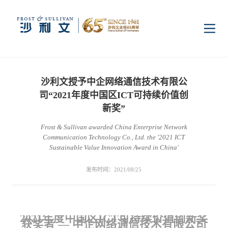
首页
沙利文授予中企网络通信技术有限公
洞察
司“2021年度中国区ICT可持续价值创
新奖”
Frost & Sullivan awarded China Enterprise Network
行业研究
行业
Communication Technology Co., Ltd. the '2021 ICT
Sustainable Value Innovation Award in China'
企业研究
数字基础设施
消费电子
服务
发布时间：2021/08/25
市场动态
双碳新能源
医疗与生命科学
资本市场顾问服务
传媒中心
2021
年度中国区ICT可持续价值创新奖
获奖者
—
中企网络通信技术有限公司