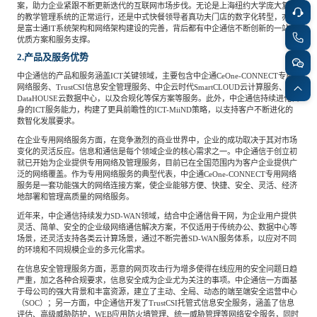
案，助力企业紧跟不断更新迭代的互联网市场步伐。无论是上海纽约大学庞大复杂
的教学管理系统的正常运行，还是中式快餐领导者真功夫门店的数字化转型，亦或
是富士通IT系统架构和网络架构建设的完善，背后都有中企通信不断创新的一站式
优质方案和服务支撑。
2.产品及服务优势
中企通信的产品和服务涵盖ICT关键领域，主要包含中企通CeOne-CONNECT专用
网络服务、TrustCSI信息安全管理服务、中企云时代SmartCLOUD云计算服务、
DataHOUSE云数据中心，以及合规化等保方案等服务。此外，中企通信持续进化自
身的ICT服务能力，构建了更具前瞻性的ICT-MiiND策略，以支持客户不断进化的
数智化发展要求。
在企业专用网络服务方面，在竞争激烈的商业世界中，企业的成功取决于其对市场
变化的灵活反应。信息和通信是每个领域企业的核心需求之一。中企通信于创立初
就已开始为企业提供专用网络及管理服务，目前已在全国范围内为客户企业提供广
泛的网络覆盖。作为专用网络服务的典型代表，中企通CeOne-CONNECT专用网络
服务是一套功能强大的网络连接方案，使企业能够方便、快捷、安全、灵活、经济
地部署和管理高质量的网络服务。
近年来，中企通信持续发力SD-WAN领域，结合中企通信骨干网，为企业用户提供
灵活、简单、安全的企业级网络通信解决方案，不仅适用于传统办公、数据中心等
场景，还灵活支持各类云计算场景，通过不断完善SD-WAN服务体系，以应对不同
的环境和不同规模企业的多元化需求。
在信息安全管理服务方面，恶意的网页攻击行为增多使得在线应用的安全问题日趋
严重，加之各种合规要求，信息安全成为企业尤为关注的事项。中企通信一方面基
于母公司的强大背景和丰富资源，建立了主动、全局、动态的端至端安全运营中心
（SOC）；另一方面，中企通信开发了TrustCSI托管式信息安全服务，涵盖了信息
评估、高级威胁防护，WEB应用防火墙管理、统一威胁管理等网络安全服务，同时