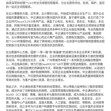
由资深项目经理7*24小时全天候管控和服务，为企业提供评估、检测、保护、监控
的一站式全流程服务。
在云计算服务方面，近年来，云计算的兴起，开始成为提高企业生产力、提升企业
效能的重要推动力。中企通信充分整合国内外资源，基于硬件设施，自主打造了中
企云时代SmartCLOUD系列产品，涵盖了公有云、私有云、混合云、专属云、多云
连接、同城/异地灾备及备份、桌面云、云端存储、云端企业电邮及云视频会议等服
务，通过灵活的计算资源池的底座支持多种中大型企业级应用部署。专业的服务体
系也是公司创新云计算服务的关键因素。中企通信不仅拥有以产品经理、售前顾
问、云计算和网络专家为核心的云计算产品团队，还拥有实施团队、运维管理中心
和7*24小时客服热线，满足了跨地域公司使用统一云资源平台随时随地管理和远程
控制各分支机构业务系统和IT资源池状态的需求。
在云数据中心方面，国家“一带一路”和“新基建”的浪潮为许多企业带来了新机遇，
面对信息和数据需求的爆炸式增长，企业的数据和基础设施也需要多方面的管理服
务支持。中企通信在北京、上海、广州等城市布局了一系列新型云网融合数据中
心，并且独具创新，倾力打造DataHOUSE“AR千里眼”远程运维服务。运用可穿戴
AR设备，在新冠疫情仍然肆虐的今天，帮助客户破除距离和时间的限制，从容进行
远程推动系统运营、维护和故障排除，实现企业运维降本增效。中企通信依托完备
的云网融合能力，不仅提供高等级的机柜托管方案，还可依赖其高质量网络服务所
带来的优势，为客户延伸IT资源，助力企业增长。
除此之外，中企通信依靠不断创新的经营理念，将AI等能力延伸到ICT服务管理层
面，成功开启了创新智能化的旅程，以智慧思维推动智能创新。中企通信的ICT-
MiiND（ICT-智赋）策略，融合技术与服务的创新发展，成为协助企业成功数智化
转型的大脑。ICT-MiiND采用崭新前沿的容器技术，结合网络、信息安全、云计
算、数据中心产品和服务，连接大数据、人工智能、增强现实、物联网、区块链等
创新技术，加之多年为行业客户构建数字化转型的实践经验，以及丰富的全球技术
合作伙伴资源，通过ICT-MiiND智能思维，构建了不同于普通智能运维的创新智能