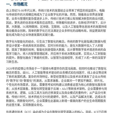
一、市场概况
餐饮与新零售
半导体与芯片
企业咨询服务
公司动态
活动
自上世纪70-80年代以来，传统IT技术的发展给企业带来了明显的效益提升，电脑
与传统软件的大规模应用成为了企业数字化的开端。然而，随着商业世界逐渐繁
荣，业务与管理的复杂度逐步上升，传统IT技术已难以有效解决新型的商业问题，
智能家居
汽车与出行
因此，更先进的信息技术服务应运而生。伴随着科技进步，在新经济环境下，云计
媒体报道
关于我们
算、大数据、5G和物联网、区块链、互联网、以及人工智能等信息技术的发展持续
推动着商业创新。简单的数字化已无法满足企业多样化的战略布局，效益更高的智
能化成为助力企业快速发展的关键力量。
公共服务
食品与饮料
媒体服务
数字化与智能化的结合，衍生出了数智化的概念。传统的数字化是指通过数据与程
公司介绍
加入我们
序设计使某一系统具有状态感知、实时分析的能力，是在大数据中加入了人的智
慧，提高了数据的效用；智能化则是借助大数据、云计算等数字技术增进系统的自
我学习能力，将人的智慧管理起来，并应用于系统决策和运筹，实现从人工到智能
的提升。数智化融合了两者的优势，以智慧为连接纽带，形成了人机一体的深度学
科技、媒体和通信
金融科技
中国管理团队
习新生态。
中
2020年的疫情让市场处于一个困境与希望并存的混沌局面，但同时也推动了数智化
概念的普及，由5G、人工智能等技术驱动的业务模式如在线医疗、线上会议等迎来
地产与物业
矿业冶炼
EN
了新的发展机遇。复杂的市场特征，新型经营理念以及技术诉求激发了企业从传统
表现与影响
的“数字化”向“数智化”的演进。从需求端看，企业面对一个更加不确定、碎片化、
个性化的市场需求，因此，需要思考如何构建以消费者运营为核心的数智化服务体
系；从技术层面看，数智化转型是基于云端 + AIoT等新技术架构，企业需要参与到
系统开发、逻辑、以及工具方法的迁移演变以及商业模式的重构中；从产品交付来
美容时尚
大数据与人工智能
战略合作伙伴
看，传统IT时代，技术供给方交付的是硬件，软件，以及产品解决方案，达成业务
数据化，而数智化时代，企业需要在此基础上新增一套面向客户的全生命周期服务
的运营方案，实现数据业务化。
物流与供应链
建筑科技与装饰装潢
信息通信技术（ICT）由此成为企业在数智化转型道路上的核心。目前，ICT已应用