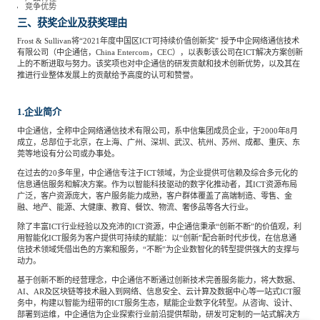
竞争优势
三、获奖企业及获奖理由
Frost & Sullivan将“2021年度中国区ICT可持续价值创新奖” 授予中企网络通信技术
有限公司（中企通信，China Entercom，CEC），以表彰该公司在ICT解决方案创新
上的不断进取与努力。该奖项也对中企通信的研发贡献和技术创新优势，以及其在
推进行业整体发展上的贡献给予高度的认可和赞誉。
1.企业简介
中企通信，全称中企网络通信技术有限公司，系中信集团成员企业，于2000年8月
成立，总部位于北京，在上海、广州、深圳、武汉、杭州、苏州、成都、重庆、东
莞等地设有分公司或办事处。
在过去的20多年里，中企通信专注于ICT领域，为企业提供可信赖及综合多元化的
信息通信服务和解决方案。作为以智能科技驱动的数字化推动者，其ICT资源布局
广泛，客户资源庞大，客户服务能力成熟，客户群体覆盖了高端制造、零售、金
融、地产、能源、大健康、教育、餐饮、物流、奢侈品等各大行业。
除了丰富ICT行业经验以及充沛的ICT资源，中企通信秉承“创新不断”的价值观，利
用智能化ICT服务为客户提供可持续的赋能：以“创新”配合新时代步伐，在信息通
信技术领域凭借出色的方案和服务，“不断”为企业数智化的转型提供强大的支撑与
动力。
基于创新不断的经营理念，中企通信不断通过创新技术完善服务能力，将大数据、
AI、AR及区块链等技术融入到网络、信息安全、云计算及数据中心等一站式ICT服
务中，构建以智能为纽带的ICT服务生态，赋能企业数字化转型。从咨询、设计、
部署到运维，中企通信为企业探索行业前沿提供帮助，研发可定制的一站式解决方