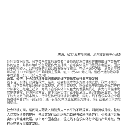
来源：
fsTEAM软件采编，沙利文数据中心编制
沙利文数据显示，线下音乐实体的消费者主要依靠朋友口碑推荐来获取线下音乐实
体的信息，并将环境和设备配置作为选择线下音乐实体场所的重要参考因素，因此
对于规模较大、品控较好的连锁品牌偏好程度较高。在价格偏好方面，消费者平均
每次前往KTV和酒吧的平均消费主要集中在301元-600元之间，远超出迷你歌咏亭
平均消费（51元-100元之间）。
政策、经济、社会和环境多重因素驱动线下音乐实体行业不断发展
线下音乐实体行业具备政策、经济、社会和技术等多方面环境支撑。政策环境方
面，线下音乐实体场所的曲库规范、内容自审规范、迷你歌咏亭运营服务规范等行
业标准化已经建立起来，为线下音乐实体带来巨大的发展契机进一步为行业健康发
展提供支撑。经济环境方面，线下音乐实体行业不断涌现出新兴的娱乐业态，吸引
了较为充足的资本流入，行业整体经济环境较为稳定；同时，线下音乐实体企业增
值税税率由17%下调至6%，线下音乐实体企业赋税压力减轻，为行业带来巨大的发
展契机。
社会环境方面，居民可支配收入和消费支出水平的不断提高，消费持续升级，拉动
人均文娱消费的提升；各级文娱行业组织规范自律与鼓励创新并行，引领线下音乐
实体行业健康发展。以上两个因素叠加，促进线下音乐实体行业进行产业升级，为
行业迅速发展奠定基础。