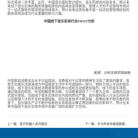
形式将进一步丰富；此外，中国音乐版权意识提升，音乐的原创内容变多，预计未
来线下音乐实体的服务质量和原创内容将会变得更高。管理人才的不足使得市场对
于一站式服务的需求将会持续增大，预计未来这类有着丰富一站式经营管理经验的
服务商将会成为行业重要的新兴力量。
中国线下音乐实体行业SWOT分析
来源：沙利文研究院绘制
中国家庭消费支出水平日益提高，消费者对于日常的精神生活有了更高的要求，各
类文化娱乐活逐渐成为中国居民生活中不可或缺的一部分。相较于线上平台的音乐
体验，线下音乐实体给消费者带来的参与感和互动感更加强烈，线下的音乐场景，
通过极佳的视觉、听觉和触觉等方面，为消费者提供了一个更为立体、动感的沉浸
式音乐体验。当前线下音乐实体存在内容同质化严重、音乐版权投入大诉讼纠纷多
以及管理人才的不足的发展短板，但在信息技术不断突破、政策标准不断完善的背
景下、音乐娱乐产业不断开拓新的业务和商业模式等因素的综合影响下，预计在未
来中国线下音乐实体市场中有着广阔的发展扩大空间。
上一篇
：
医疗机器人系列报告丨医疗机器人蓬勃发展，开启智慧医疗时代
下一篇
：
华为昨发布最强数据中心交换机CE16800，内置AI芯片引领业界潮流