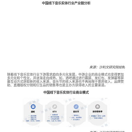
专家委员会
中国线下音乐实体行业产业链分析
特种新材料
文化娱乐
沙利文中国分支机构
企业级服务
跨境电商贸易
基础设施建设
环保节能科技
来源：沙利文研究院绘制
随着线下音乐实体行业下游需求趋向多元化发展，中游企业的商业模式也变得更加
多元化和个性化，并逐渐走向成熟。如，酒吧通过进行霸屏、发红包、发弹幕等屏
幕互动方式获取新的收入来源，音乐节的收入来源也不再局限于票房收入，品牌赞
教育与培训
航运及港口
助、直播版权分销和衍生品的销售等也是主办方获得收入的主要渠道。
中国线下音乐实体行业商业模式
母婴
农林牧渔
园林绿化
商业航空