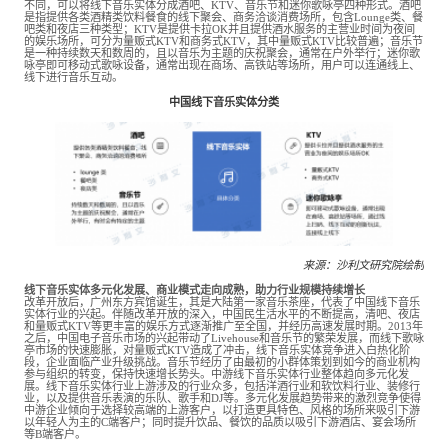
不同，可以将线下音乐实体分成酒吧、KTV、音乐节和迷你歌咏亭四种形式。酒吧
餐饮与新零售
半导体与芯片
是指提供各类酒精类饮料餐食的线下聚会、商务洽谈消费场所，包含Lounge类、餐
企业咨询服务
公司动态
活动
吧类和夜店三种类型；KTV是提供卡拉OK并且提供酒水服务的主营业时间为夜间
的娱乐场所，可分为量贩式KTV和商务式KTV，其中量贩式KTV比较普遍；音乐节
是一种持续数天和数周的，且以音乐为主题的庆祝聚会，通常在户外举行；迷你歌
咏亭即可移动式歌咏设备，通常出现在商场、高铁站等场所，用户可以连通线上、
线下进行音乐互动。
智能家居
汽车与出行
媒体报道
关于我们
中国线下音乐实体分类
公共服务
食品与饮料
媒体服务
公司介绍
加入我们
科技、媒体和通信
金融科技
中国管理团队
来源：沙利文研究院绘制
中
线下音乐实体多元化发展、商业模式走向成熟，助力行业规模持续增长
地产与物业
矿业冶炼
改革开放后，广州东方宾馆诞生，其是大陆第一家音乐茶座，代表了中国线下音乐
EN
表现与影响
实体行业的兴起。伴随改革开放的深入，中国民生活水平的不断提高，清吧、夜店
和量贩式KTV等更丰富的娱乐方式逐渐推广至全国，并经历高速发展时期。2013年
之后，中国电子音乐市场的兴起带动了Livehouse和音乐节的繁荣发展，而线下歌咏
亭市场的快速膨胀，对量贩式KTV造成了冲击，线下音乐实体竞争进入白热化阶
段，企业面临产业升级挑战。音乐节经历了由最初的小群体策划到如今的商业机构
美容时尚
大数据与人工智能
参与组织的转变，保持快速增长势头。中游线下音乐实体行业整体趋向多元化发
战略合作伙伴
展。线下音乐实体行业上游涉及的行业众多，包括洋酒行业和软饮料行业、装修行
业，以及提供音乐表演的乐队、歌手和DJ等。多元化发展趋势带来的激烈竞争使得
中游企业倾向于选择较高端的上游客户，以打造更具特色、风格的场所来吸引下游
以年轻人为主的C端客户；同时提升饮品、餐饮的品质以吸引下游酒店、宴会场所
等B端客户。
物流与供应链
建筑科技与装饰装潢