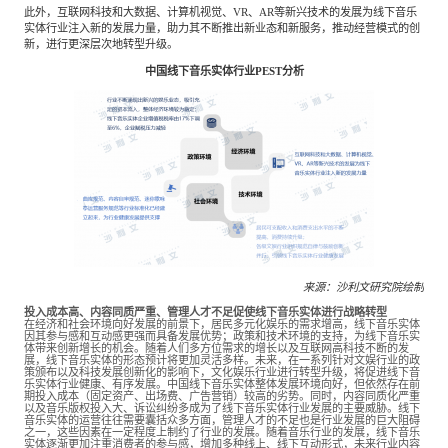
此外，互联网科技和大数据、计算机视觉、VR、AR等新兴技术的发展为线下音乐
实体行业注入新的发展力量，助力其不断推出新业态和新服务，推动经营模式的创
新，进行更深层次地转型升级。
中国线下音乐实体行业PEST分析
来源：
沙利文研究院绘制
投入成本高、内容同质严重、管理人才不足促使线下音乐实体进行战略转型
在经济和社会环境向好发展的前景下，居民多元化娱乐的需求增高，线下音乐实体
因其参与感和互动感更强而具备发展优势；政策和技术环境的支持，为线下音乐实
体带来创新增长的机会。随着人们多方位需求的增长以及互联网高科技不断的发
展，线下音乐实体的形态预计将更加灵活多样。未来，在一系列针对文娱行业的政
策颁布以及科技发展创新化的影响下，文化娱乐行业进行转型升级，将促进线下音
乐实体行业健康、有序发展。中国线下音乐实体整体发展环境向好，但依然存在前
期投入成本（固定资产、出场费、广告营销）较高的劣势。同时，内容同质化严重
以及音乐版权投入大、诉讼纠纷多成为了线下音乐实体行业发展的主要威胁。线下
音乐实体的运营往往需要囊括众多方面，管理人才的不足也是行业发展的巨大阻碍
之一，这些因素在一定程度上制约了行业的发展。随着音乐行业的发展，线下音乐
实体逐渐更加注重消费者的参与感，增加多种线上、线下互动形式，未来行业内容