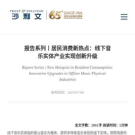
首页
报告系列丨居民消费新热点：线下音
洞察
乐实体产业实现创新升级
Report Series | New Hotspots in Resident Consumption:
Innovative Upgrades in Offline Music Physical
行业研究
行业
Industries
发布时间：2019/07/08
企业研究
数字基础设施
消费电子
服务
市场动态
双碳新能源
医疗与生命科学
资本市场顾问服务
传媒中心
全文字数：2991字 阅读时间：5分钟
线下音乐实体指的是以音乐为载体，提供多场景音乐体验的线下实体。按照场景的