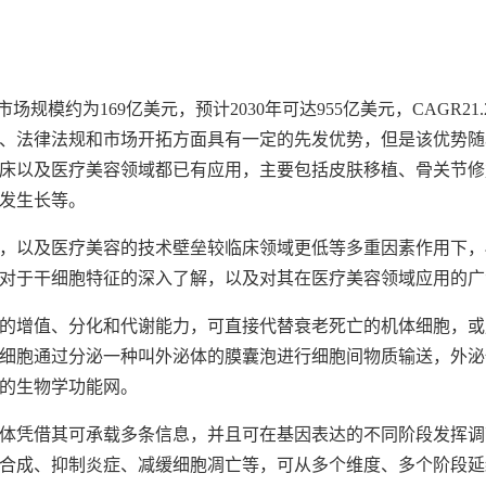
生医学市场规模约为169亿美元，预计2030年可达955亿美元，CAGR
、法律法规和市场开拓方面具有一定的先发优势，但是该优势随
床以及医疗美容领域都已有应用，主要包括皮肤移植、骨关节修
发生长等。
，以及医疗美容的技术壁垒较临床领域更低等多重因素作用下，
对于干细胞特征的深入了解，以及对其在医疗美容领域应用的广
的增值、分化和代谢能力，可直接代替衰老死亡的机体细胞，或
细胞通过分泌一种叫外泌体的膜囊泡进行细胞间物质输送，外泌体
的生物学功能网。
体凭借其可承载多条信息，并且可在基因表达的不同阶段发挥调
合成、抑制炎症、减缓细胞凋亡等，可从多个维度、多个阶段延