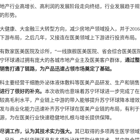
地产行业高增长、高利润的发展阶段走向终结，行业发展趋于规
的形势。
、大健康、大金融三大转型方向，减少房地产领域投入，并于20
下游布局，之后几年，又接连在医美领域上下游进行投资布局。
拥有数家医美医院及诊所，“一线旗舰医美医院、省会综合医美医
宁环球通过拥有庞大的各城市地产业主及医美客户群体，
通过整
销售打通了链路，为产品迅速占领市场奠定了基础。
科主要经营干细胞外泌体液体敷料等医美产品研发、生产和销售
进行了很好的补充。
本次收购也意味着苏宁环球进一步完成了在
较高毛利水平，产业链上中游的带入能够提升苏宁环球降本增效
发与商业化能力迅速补齐苏宁环球在医美产业链的布局，有利于
源，为在医美行业快速稳健地扎根与增长提供保障。
尽调工作，认为其技术实力强大。
其已取得的多项再生医学领域