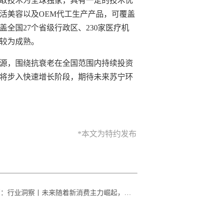
取技术为全球独家，具有一定的技术优
活美容以及OEM代工生产产品，可覆盖
全国27个省级行政区、230家医疗机
较为成熟。
源，围绕抗衰老在全国范围内持续投资
将步入快速增长阶段，期待未来苏宁环
*本文为特约发布
篇
：
行业洞察丨​未来随着新消费主力崛起，一站式婚礼服务将成为大势所趋