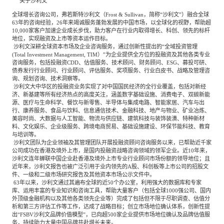
关于沙利文
全球增长咨询公司，弗若斯特沙利文（Frost & Sullivan，简称“沙利文”）融合全球
63年的咨询经验，26年来竭诚服务蓬勃发展的中国市场，以全球化的视野，帮助超
10,000家客户加速企业成长步伐，助力客户在行业内取得增长、科创、领先的标杆
地位，实现融资及上市等资本运作目标。
沙利文深耕全球资本市场及企业咨询服务，通过创新性提出的“全域投资管理
(Total Investment Management, TIM）”为企业提供全方位的投融资及其他各类专业
咨询服务，包括投融资CDD、估值服务、技术顾问、财务顾问、ESG、募投可研、
债券发行行业顾问、行业顾问、评估服务、奖项服务、行业白皮书、战略及管理咨
询、规划咨询、技术洞察等。
沙利文大中华区的投融资业务实现了对中国国民经济的全行业覆盖，包括对新经
济、新基建等所有经济热点的高度关注，涵盖数字基础设施、消费电子、双碳新能
源、医疗与生命科学、餐饮与新零售、半导体与集成电路、智能家居、汽车与出
行、康养服务、食品与饮料、信息通信技术、金融科技、地产与物业、矿业冶炼、
美容时尚、大数据与人工智能、物流与供应链、建筑科技与装饰装潢、特种新材
料、文化娱乐、企业级服务、跨境电商贸易、基础设施建设、环保节能科技、教育
与培训等。
沙利文团队为企业领袖及其管理团队开展投融资顾问咨询服务以来，已帮助近千家
公司成功在香港及境外上市，是国内投融资战略咨询领域的领军企业。近10年来，
沙利文连年蝉联中国企业赴香港及境外上市专业行业顾问市场份额的领导地位；且
近年来，沙利文报告也被广泛引用于业内领先的A股、科创板等上市公司的招股文
件、一级和二级市场研究报告及其他资本市场公示文件中。
63年以来，沙利文通过其遍布全球的近50个办公室，利用强大的数据库和专家
库、运用丰富的专业知识和咨询工具，帮助大量客户（包括全球1000强公司、国内
外顶级金融机构以及其他各类领先企业等）完成了包括但不限于尽职调查、估值分
析和第三方评估工作等工作，达成了战略目标；创立市场地位确认体系，创新性提
出“FSBV沙利文品牌价值模型”，已向超500家企业提供市场地位确认及品牌估值服
务，持续助力大量中国品牌共赴增长未来。