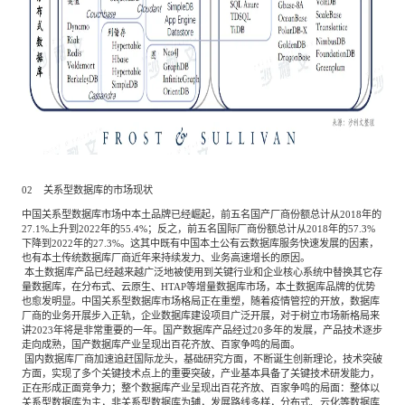
02 关系型数据库的市场现状
中国关系型数据库市场中本土品牌已经崛起，前五名国产厂商份额总计从2018年的
27.1%上升到2022年的55.4%；反之，前五名国际厂商份额总计从2018年的57.3%
下降到2022年的27.3%。这其中既有中国本土公有云数据库服务快速发展的因素，
也有本土传统数据库厂商近年来持续发力、业务高速增长的原因。
本土数据库产品已经越来越广泛地被使用到关键行业和企业核心系统中替换其它存
量数据库，在分布式、云原生、HTAP等增量数据库市场，本土数据库品牌的优势
也愈发明显。中国关系型数据库市场格局正在重塑，随着疫情管控的开放，数据库
厂商的业务开展步入正轨，企业数据库建设项目广泛开展，对于树立市场新格局来
讲2023年将是非常重要的一年。国产数据库产品经过20多年的发展，产品技术逐步
走向成熟，国产数据库产业呈现出百花齐放、百家争鸣的局面。
国内数据库厂商加速追赶国际龙头，基础研究方面，不断诞生创新理论，技术突破
方面，实现了多个关键技术点上的重要突破，产业基本具备了关键技术研发能力，
正在形成正面竞争力；整个数据库产业呈现出百花齐放、百家争鸣的局面：整体以
关系型数据库为主，非关系型数据库为辅，发展路线多样，分布式、云化等数据库