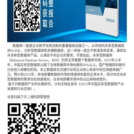
专家委员会
特种新材料
文化娱乐
沙利文中国分支机构
企业级服务
跨境电商贸易
数据库一直是企业数字化和创新的重要基础设施之一。从传统的关系型数据库
到NoSQL、分析型数据库和多模数据库，这一领域一直在不断演变和变革，涌现出
许多新型数据库产品，以满足不同企业的需求。尽管如此，关系型数据库
（Relational Database Service，RDS）仍然主导着整个数据库市场，2023年上半
基础设施建设
环保节能科技
年，中国关系型数据库占据了总体数据库市场份额的50%以上。国产数据库的替代
已经进入规模化阶段，本土数据库在关键行业和企业核心系统中的应用越来越广
泛。预计到2025年，本地部署数据库市场的增速将恢复到正常水平，而分布式关系
型数据库的需求也在快速增长，在本地部署市场中的占比将继续提升。
教育与培训
航运及港口
基于对数据库产业的长期研究，沙利文特此发布《2023年中国关系型数据库产业
发展和行业应用》。
长按扫描下方二维码获取报告
母婴
农林牧渔
园林绿化
商业航空