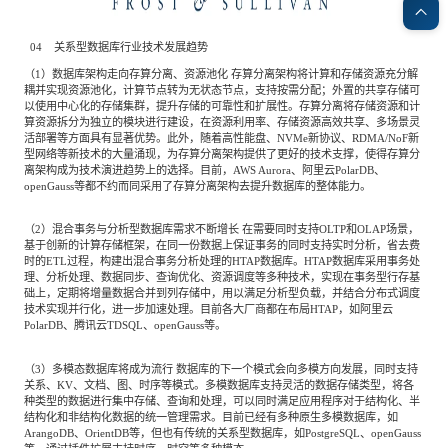
04 关系型数据库行业技术发展趋势
（1）数据库架构走向存算分离、资源池化 存算分离架构将计算和存储资源充分解
耦并实现资源池化，计算节点转为无状态节点，支持按需分配；外置的共享存储可
以使用中心化的存储集群，提升存储的可靠性和扩展性。存算分离将存储资源和计
算资源拆分为独立的模块进行建设，在资源利用率、存储资源高效共享、多场景灵
活部署等方面具有显著优势。此外，随着高性能盘、NVMe新协议、RDMA/NoF新
型网络等新技术的大量涌现，为存算分离架构提供了更好的技术支撑，使得存算分
离架构成为技术演进趋势上的选择。目前，AWS Aurora、阿里云PolarDB、
openGauss等都不约而同采用了存算分离架构去提升数据库的整体能力。
（2）混合事务与分析型数据库需求不断增长 在需要同时支持OLTP和OLAP场景，
基于创新的计算存储框架，在同一份数据上保证事务的同时支持实时分析，省去费
时的ETL过程，构建出混合事务分析处理的HTAP数据库。HTAP数据库采用事务处
理、分析处理、数据同步、查询优化、资源调度等多种技术，实现在事务型行存基
础上，定期将增量数据合并到列存储中，用以满足分析型负载，并结合分布式调度
技术实现并行化，进一步加速处理。目前各大厂商都在布局HTAP，如阿里云
PolarDB、腾讯云TDSQL、openGauss等。
（3）多模态数据库将成为流行 数据库的下一个模式会向多模方向发展，同时支持
关系、KV、文档、图、时序等模式。多模数据库支持灵活的数据存储类型，将各
种类型的数据进行集中存储、查询和处理，可以同时满足应用程序对于结构化、半
结构化和非结构化数据的统一管理需求。目前已经有多种原生多模数据库，如
ArangoDB、OrientDB等，但也有传统的关系型数据库，如PostgreSQL、openGauss