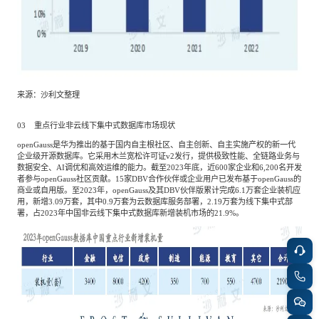
来源：沙利文整理
03 重点行业非云线下集中式数据库市场现状
openGauss是华为推出的基于国内自主根社区、自主创新、自主实施产权的新一代
企业级开源数据库。它采用木兰宽松许可证v2发行，提供极致性能、全链路业务与
数据安全、AI调优和高效运维的能力。截至2023年底，近600家企业和6,200名开发
者参与openGauss社区贡献。15家DBV合作伙伴或企业用户已发布基于openGauss的
商业或自用版。至2023年，openGauss及其DBV伙伴版累计完成6.1万套企业装机应
用，新增3.09万套，其中0.9万套为云数据库服务部署，2.19万套为线下集中式部
署，占2023年中国非云线下集中式数据库新增装机市场的21.9%。