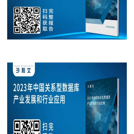
餐饮与新零售
半导体与芯片
企业咨询服务
公司动态
活动
智能家居
汽车与出行
媒体报道
关于我们
公共服务
食品与饮料
媒体服务
公司介绍
加入我们
科技、媒体和通信
金融科技
中国管理团队
中
地产与物业
矿业冶炼
EN
表现与影响
美容时尚
大数据与人工智能
战略合作伙伴
物流与供应链
建筑科技与装饰装潢