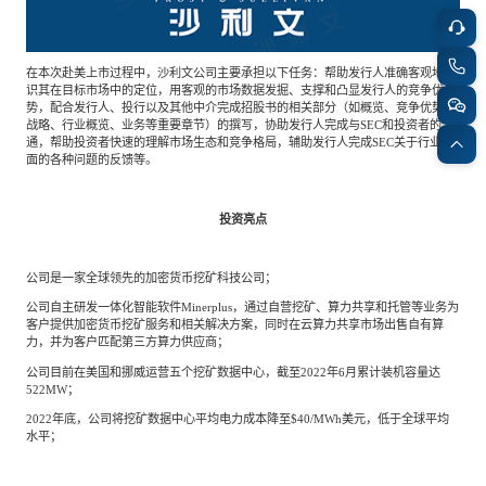
在本次赴美上市过程中，沙利文公司主要承担以下任务：帮助发行人准确客观地认
识其在目标市场中的定位，用客观的市场数据发掘、支撑和凸显发行人的竞争优
势，配合发行人、投行以及其他中介完成招股书的相关部分（如概览、竞争优势与
战略、行业概览、业务等重要章节）的撰写，协助发行人完成与SEC和投资者的沟
通，帮助投资者快速的理解市场生态和竞争格局，辅助发行人完成SEC关于行业方
面的各种问题的反馈等。
投资亮点
公司是一家全球领先的加密货币挖矿科技公司；
公司自主研发一体化智能软件Minerplus，通过自营挖矿、算力共享和托管等业务为
客户提供加密货币挖矿服务和相关解决方案，同时在云算力共享市场出售自有算
力，并为客户匹配第三方算力供应商；
公司目前在美国和挪威运营五个挖矿数据中心，截至2022年6月累计装机容量达
522MW；
2022年底，公司将挖矿数据中心平均电力成本降至$40/MWh美元，低于全球平均
水平；