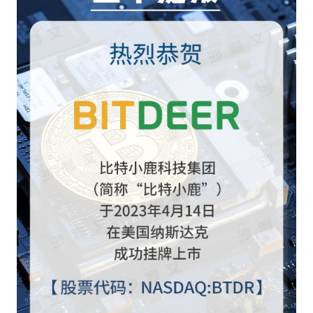
餐饮与新零售
半导体与芯片
企业咨询服务
公司动态
活动
智能家居
汽车与出行
媒体报道
关于我们
公共服务
食品与饮料
媒体服务
公司介绍
加入我们
科技、媒体和通信
金融科技
中国管理团队
中
地产与物业
矿业冶炼
EN
表现与影响
美容时尚
大数据与人工智能
战略合作伙伴
物流与供应链
建筑科技与装饰装潢