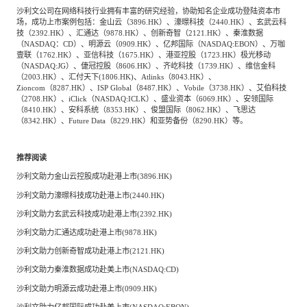
沙利文公司在网络科技行业拥有丰富的研究经验，协助知名企业成功登陆资本市
场，成功上市案例包括：金山云（3896.HK）、濠暻科技（2440.HK）、玄武云科
技（2392.HK）、汇通达（9878.HK）、创新奇智（2121.HK）、秦淮数据
（NASDAQ：CD）、明源云（0909.HK）、亿邦国际（NASDAQ:EBON）、万咖
壹联（1762.HK）、亚信科技（1675.HK）、港亚控股（1723.HK）极光移动
（NASDAQ:JG）、倢冠控股（8606.HK）、齐屹科技（1739.HK）、维信金科
（2003.HK）、汇付天下(1806.HK)、Atlinks（8043.HK）、
Zioncom（8287.HK）、ISP Global（8487.HK）、Vobile（3738.HK）、艾伯科技
（2708.HK）、iClick（NASDAQ:ICLK）、盛业资本（6069.HK）、安领国际
（8410.HK）、安科系统（8353.HK）、俊盟国际（8062.HK）、飞思达
（8342.HK）、Future Data（8229.HK）和亚势备份（8290.HK）等。
推荐阅读
沙利文助力金山云控股成功赴港上市(3896.HK)
沙利文助力濠暻科技成功赴港上市(2440.HK)
沙利文助力玄武云科技成功赴港上市(2392.HK)
沙利文助力汇通达成功赴港上市(9878.HK)
沙利文助力创新奇智成功赴港上市(2121.HK)
沙利文助力秦淮数据成功赴美上市(NASDAQ:CD)
沙利文助力明源云成功赴港上市(0909.HK)
沙利文助力亿邦国际成功赴美上市(NASDAQ:EBON)