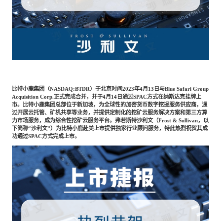
专家委员会
特种新材料
文化娱乐
沙利文中国分支机构
企业级服务
跨境电商贸易
比特小鹿集团（NASDAQ:BTDR）于北京时间2023年4月13日与Blue Safari Group
Acquisition Corp.正式完成合并，并于4月14日通过SPAC方式在纳斯达克挂牌上
基础设施建设
环保节能科技
市。比特小鹿集团总部位于新加坡，为全球性的加密货币数字挖掘服务供应商，通
过开展云托管、矿机共享等业务，并提供定制化的挖矿云服务解决方案和第三方算
力市场服务，成为综合性挖矿云服务平台。弗若斯特沙利文（Frost & Sullivan，以
下简称“沙利文”）为比特小鹿赴美上市提供独家行业顾问服务，特此热烈祝贺其成
功通过SPAC方式完成上市。
教育与培训
航运及港口
母婴
农林牧渔
园林绿化
商业航空