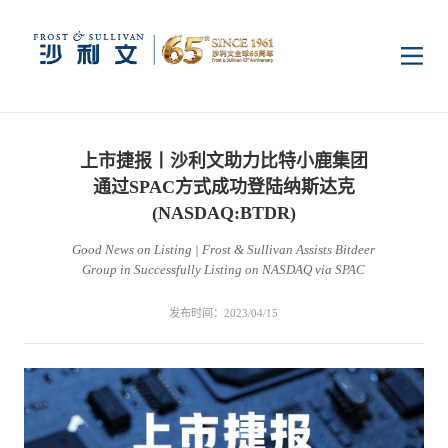
首页
上市捷报丨沙利文助力比特小鹿集团
洞察
通过SPAC方式成功登陆纳斯达克
(NASDAQ:BTDR)
Good News on Listing | Frost & Sullivan Assists Bitdeer
行业研究
行业
Group in Successfully Listing on NASDAQ via SPAC
发布时间：2023/04/15
企业研究
数字基础设施
消费电子
服务
市场动态
双碳新能源
医疗与生命科学
资本市场顾问服务
传媒中心