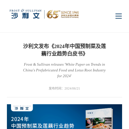
首页
沙利文发布《2024年中国预制菜及莲
洞察
藕行业趋势白皮书》
Frost & Sullivan releases 'White Paper on Trends in
China's Prefabricated Food and Lotus Root Industry
行业研究
行业
for 2024'
发布时间：2024/06/21
企业研究
数字基础设施
消费电子
服务
市场动态
双碳新能源
医疗与生命科学
资本市场顾问服务
传媒中心