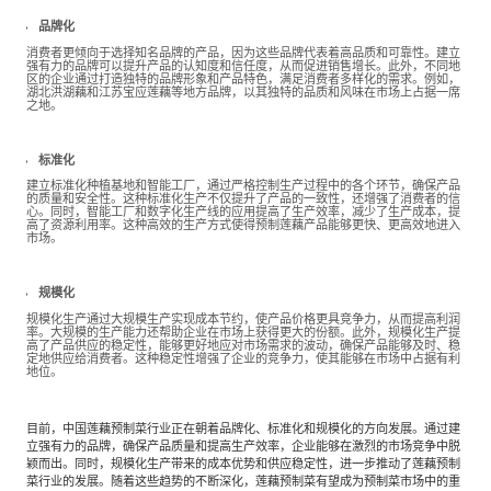
品牌化
消费者更倾向于选择知名品牌的产品，因为这些品牌代表着高品质和可靠性。建立
强有力的品牌可以提升产品的认知度和信任度，从而促进销售增长。此外，不同地
区的企业通过打造独特的品牌形象和产品特色，满足消费者多样化的需求。例如，
湖北洪湖藕和江苏宝应莲藕等地方品牌，以其独特的品质和风味在市场上占据一席
之地。
标准化
建立标准化种植基地和智能工厂，通过严格控制生产过程中的各个环节，确保产品
的质量和安全性。这种标准化生产不仅提升了产品的一致性，还增强了消费者的信
心。同时，智能工厂和数字化生产线的应用提高了生产效率，减少了生产成本，提
高了资源利用率。这种高效的生产方式使得预制莲藕产品能够更快、更高效地进入
市场。
规模化
规模化生产通过大规模生产实现成本节约，使产品价格更具竞争力，从而提高利润
率。大规模的生产能力还帮助企业在市场上获得更大的份额。此外，规模化生产提
高了产品供应的稳定性，能够更好地应对市场需求的波动，确保产品能够及时、稳
定地供应给消费者。这种稳定性增强了企业的竞争力，使其能够在市场中占据有利
地位。
目前，中国莲藕预制菜行业正在朝着品牌化、标准化和规模化的方向发展。通过建
立强有力的品牌，确保产品质量和提高生产效率，企业能够在激烈的市场竞争中脱
颖而出。同时，规模化生产带来的成本优势和供应稳定性，进一步推动了莲藕预制
菜行业的发展。随着这些趋势的不断深化，莲藕预制菜有望成为预制菜市场中的重