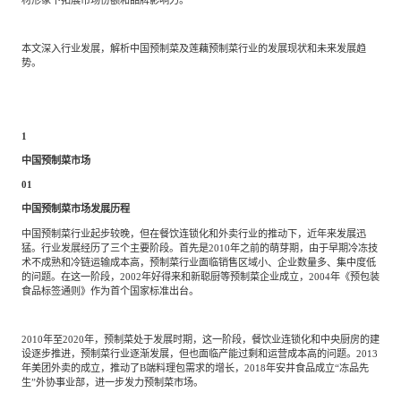
专家委员会
本文深入行业发展，解析中国预制菜及莲藕预制菜行业的发展现状和未来发展趋
特种新材料
文化娱乐
势。
沙利文中国分支机构
企业级服务
跨境电商贸易
1
中国预制菜市场
01
基础设施建设
环保节能科技
中国预制菜市场发展历程
中国预制菜行业起步较晚，但在餐饮连锁化和外卖行业的推动下，近年来发展迅
猛。行业发展经历了三个主要阶段。首先是2010年之前的萌芽期，由于早期冷冻技
教育与培训
航运及港口
术不成熟和冷链运输成本高，预制菜行业面临销售区域小、企业数量多、集中度低
的问题。在这一阶段，2002年好得来和新聪厨等预制菜企业成立，2004年《预包装
食品标签通则》作为首个国家标准出台。
母婴
农林牧渔
2010年至2020年，预制菜处于发展时期，这一阶段，餐饮业连锁化和中央厨房的建
设逐步推进，预制菜行业逐渐发展，但也面临产能过剩和运营成本高的问题。2013
年美团外卖的成立，推动了B端料理包需求的增长，2018年安井食品成立“冻品先
园林绿化
商业航空
生”外协事业部，进一步发力预制菜市场。