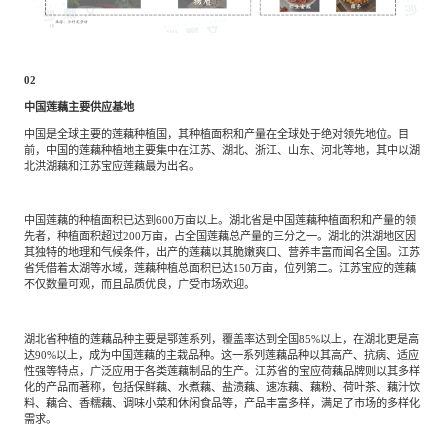
02
中国莲藕主要供应基地
中国是全球主要的莲藕种植国，其种植面积和产量在全球处于绝对领先地位。目
前，中国的莲藕种植地主要集中在江苏、湖北、浙江、山东、河北等地，其中以湖
北洪湖藕和江苏宝应莲藕最为出名。
中国莲藕的种植面积已达到600万亩以上。湖北省是中国莲藕种植面积和产量的领
先者，种植面积超过200万亩，占全国莲藕总产量的三分之一。湖北的洪湖地区因
其独特的地理和气候条件，出产的莲藕以其脆嫩爽口、营养丰富而闻名全国。江苏
省凭借着太湖等水域，莲藕种植总面积已达150万亩，位列第二。江苏宝应的莲藕
不仅数量可观，而且品质优良，广受市场欢迎。
湖北省种植的莲藕品种主要是鄂莲系列，覆盖率达到全国85%以上，在湖北更是高
达90%以上，成为中国莲藕的主栽品种。这一系列莲藕品种以其高产、抗病、适应
性强等特点，广泛应用于各类莲藕制品的生产。江苏省的宝应荷藕品牌则以其多样
化的产品而著称，包括保鲜藕、水煮藕、盐渍藕、速冻藕、藕粉、荷叶茶、藕汁饮
料、藕合、香糯藕、调味小菜和休闲食品等，产品丰富多样，满足了市场的多样化
需求。