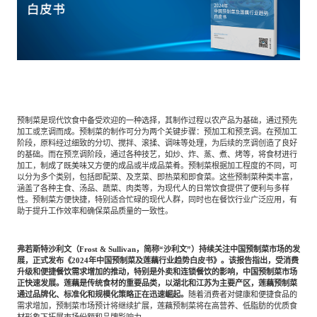
餐饮与新零售
半导体与芯片
企业咨询服务
公司动态
活动
智能家居
汽车与出行
媒体报道
关于我们
公共服务
食品与饮料
媒体服务
公司介绍
加入我们
预制菜是现代饮食中备受欢迎的一种选择，其制作过程以农产品为基础，通过预先
加工或烹调而成。预制菜的制作可分为两个关键步骤：预加工和预烹调。在预加工
阶段，原料经过细致的分切、搅拌、滚揉、调味等处理，为后续的烹调创造了良好
的基础。而在预烹调阶段，通过各种技艺，如炒、炸、蒸、煮、烤等，将食材进行
科技、媒体和通信
金融科技
加工，制成了既美味又方便的成品或半成品菜肴。预制菜根据加工程度的不同，可
中国管理团队
以分为多个类别，包括即配菜、及烹菜、即热菜和即食菜。这些预制菜种类丰富，
涵盖了各种主食、汤品、蔬菜、肉类等，为现代人的日常饮食提供了便利与多样
中
性。预制菜方便快捷，特别适合忙碌的现代人群，同时也在餐饮行业广泛应用，有
助于提升工作效率和确保菜品质量的一致性。
地产与物业
矿业冶炼
EN
表现与影响
弗若斯特沙利文（Frost & Sullivan，简称“沙利文”）持续关注中国预制菜市场的发
展，正式发布《2024年中国预制菜及莲藕行业趋势白皮书》。该报告指出，受消费
美容时尚
大数据与人工智能
战略合作伙伴
升级和便捷餐饮需求增加的推动，特别是外卖和连锁餐饮的影响，中国预制菜市场
正快速发展。莲藕是传统食材的重要品类，以湖北和江苏为主要产区，莲藕预制菜
通过品牌化、标准化和规模化策略正在迅速崛起。
随着消费者对健康和便捷食品的
需求增加，预制菜市场预计将继续扩展，莲藕预制菜将在高营养、低脂肪的优质食
物流与供应链
建筑科技与装饰装潢
材形象下拓展市场份额和品牌影响力。