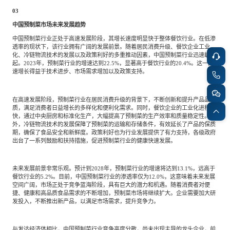
03
中国预制菜市场未来发展趋势
中国预制菜行业正处于高速发展阶段，其增长速度明显快于整体餐饮行业。在低渗
透率的现状下，该行业拥有广阔的发展前景。随着居民消费升级、餐饮企业工业
化、冷链物流技术的发展以及政策利好的多重推动因素，中国预制菜行业迅速崛
起。2023年，预制菜行业的增速达到22.5%，显著高于餐饮行业的20.4%。这一高
速增长得益于技术进步、市场需求增加以及政策支持。
在高速发展阶段，预制菜行业在居民消费升级的背景下，不断创新和提升产品品
质，满足消费者日益增长的多样化和便利化需求。同时，餐饮企业的工业化进程加
快，通过中央厨房和标准化生产，大幅提高了预制菜的生产效率和质量稳定性。此
外，冷链物流技术的发展保障了预制菜的运输和存储条件，有效延长了产品的保质
期，确保了食品安全和新鲜度。政策利好也为行业发展提供了有力支持，各级政府
出台了一系列鼓励和扶持措施，促进预制菜行业的健康快速发展。
未来发展前景非常乐观。预计到2028年，预制菜行业的增速将达到13.1%，远高于
餐饮行业的5.2%。目前，中国预制菜行业的渗透率仅为12.0%，这意味着未来发展
空间广阔，市场正处于竞争蓝海阶段，具有巨大的潜力和机遇。随着消费者对便
捷、健康和高品质食品需求的不断增加，预制菜市场将继续扩大。企业需要加大研
发投入，不断推出新产品，以满足市场需求，提升竞争力。
与发达经济体相比，中国预制菜行业竞争高度分散，尚未出现主导的龙头企业，前