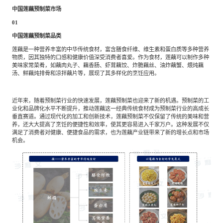
中国莲藕预制菜市场
01
中国莲藕预制菜品类
莲藕是一种营养丰富的中华传统食材，富含膳食纤维、维生素和蛋白质等多种营养
物质，因其独特的口感和健康价值深受消费者喜爱。作为食材，莲藕可以制作多种
美味家常菜肴，如藕肉丸子、藕香肠、虾茸藕饺、炸脆藕丝、油炸藕蟹、煨炖藕
汤、鲜藕炖排骨和凉拌藕片等，展现了其多样化的烹饪应用。
近年来，随着预制菜行业的快速发展，莲藕预制菜也迎来了新的机遇。预制菜的工
业化和品牌化水平不断提升，推动莲藕这一经典传统食材成为预制菜行业的高成长
垂直赛道。通过现代化的加工和创新技术，莲藕预制菜不仅保留了传统的美味和营
养，还大大提高了烹饪的便捷性和效率，使其更容易进入千家万户。这种发展不仅
满足了消费者对健康、便捷食品的需求，也为莲藕产业链带来了新的增长点和市场
机会。