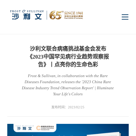
首页
沙利文联合病痛挑战基金会发布
洞察
《2023中国罕见病行业趋势观察报
告》丨点亮你的生命色彩
Frost & Sullivan, in collaboration with the Rare
行业研究
行业
Diseases Foundation, releases the '2023 China Rare
Disease Industry Trend Observation Report' | Illuminate
Your Life's Colors
企业研究
数字基础设施
消费电子
服务
发布时间：2023/02/25
市场动态
双碳新能源
医疗与生命科学
资本市场顾问服务
传媒中心