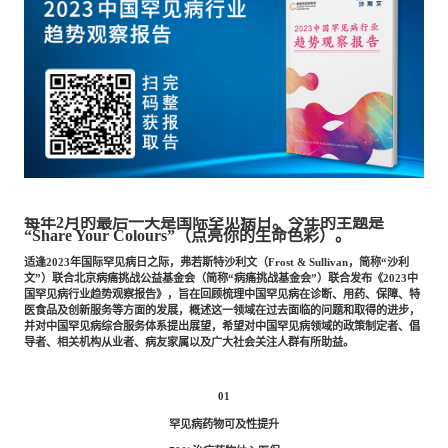
餐饮与新零售
半导体与芯片
企业咨询服务
公司动态
活动
智能家居
汽车与出行
媒体报道
关于我们
公共服务
食品与饮料
媒体服务
公司介绍
加入我们
每年2月的最后一天是国际罕见病日。今年的主题是
科技、媒体和通信
金融科技
“Share Your Colours”（点亮你的生命色彩）。
中国管理团队
适逢2023年国际罕见病日之际，弗若斯特沙利文（Frost & Sullivan，简称“沙利
中
文”）联合北京病痛挑战公益基金会（简称“病痛挑战基金会”）联合发布《2023中
国罕见病行业趋势观察报告》，旨在回顾梳理中国罕见病在诊断、用药、保障、特
地产与物业
矿业冶炼
EN
表现与影响
医食品及创新服务等方面的发展，概述这一领域在过去面临的问题和取得的进步，
并对中国罕见病综合服务体系提出展望，希望对中国罕见病领域的政策制定者、倡
导者、相关机构从业者、病友家属以及广大社会关注人群有所助益。
美容时尚
大数据与人工智能
战略合作伙伴
01
罕见病药物可及性提升
物流与供应链
建筑科技与装饰装潢