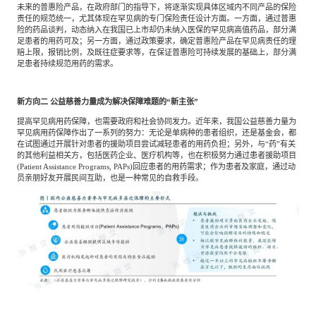
未来的普惠险产品，在政府部门的指导下，将逐渐实现具体区域内不同产品的保险
责任的规范统一，尤其体现在罕见病的专门保险责任设计方面。一方面，通过普惠
险的药品谈判，动态纳入在我国已上市却仍未纳入医保的罕见病高值药品，部分满
足患者的用药可及；另一方面，通过政策要求，确定普惠险产品在罕见病责任的理
赔上限，报销比例，及既往症要求等，在保证普惠险可持续发展的基础上，部分满
足患者持续规范用药的需求。
新方向二
公益慈善力量成为解决保障难题的“新主张”
提高罕见病用药保障，也需要政府和社会协同发力。近年来，我国公益慈善力量为
罕见病用药保障作出了一系列的努力：无论是单病种的患者组织，还是基金会，都
在试图通过开展针对患者的援助项目尝试减轻患者的用药负担；另外，与“药”有关
的其他利益相关方，包括医药企业、医疗机构等，也在积极努力通过患者援助项目
(Patient Assistance Programs, PAPs)回应患者的用药需求；作为患者及家庭，通过动
员亲朋好友开展民间互助，也是一种常见的自救手段。