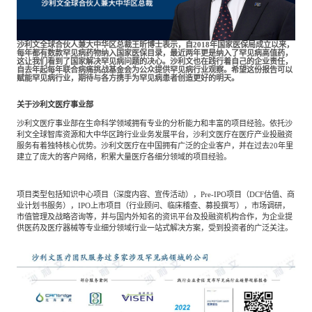
沙利文全球合伙人兼大中华区总裁王昕博士表示，自2018年国家医保局成立以来，
每年都有数款罕见病药物纳入国家医保目录，最近两年更是纳入了罕见病高值药，
这让我们看到了国家解决罕见病问题的决心。沙利文也在践行着自己的企业责任，
自去年起每年联合病痛挑战基金会为公众提供罕见病行业观察。希望这份报告可以
赋能罕见病行业，期待与各方携手为罕见病患者创造更好的明天。
关于沙利文医疗事业部
沙利文医疗事业部在生命科学领域拥有专业的分析能力和丰富的项目经验。依托沙
利文全球智库资源和大中华区跨行业业务发展平台，沙利文医疗在医疗产业投融资
服务有着独特核心优势。沙利文医疗在中国拥有广泛的企业客户，并在过去20年里
建立了庞大的客户网络，积累大量医疗各细分领域的项目经验。
项目类型包括知识中心项目（深度内容、宣传活动），Pre-IPO项目（DCF估值、商
业计划书服务），IPO上市项目（行业顾问、临床稽查、募投撰写），市场调研，
市值管理及战略咨询等，并与国内外知名的资讯平台及投融资机构合作，为企业提
供医药及医疗器械等专业细分领域行业一站式解决方案，受到投资者的广泛关注。