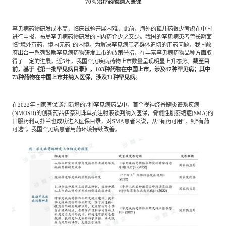
专家委员会
70%治疗药物纳入医保
罕见病药物研发成本高，临床试验开展困难，此前，海外的孤儿药很少考虑在中国
特种新材料
文化娱乐
沙利文中国分支机构
进行申报，布局罕见病药物研发的国内药企少之又少。我国的罕见病患者曾长期面
临“境外有药，境内无药”的困境。为解决罕见病患者群体迫切的用药问题，我国政
府出台一系列鼓励罕见病药物研发上市的政策举措，在丰富罕见病药物品种方面取
得了一定的进展。近5年，我国罕见疾病药物上市数量呈现明显上升态势。
截至目
企业级服务
跨境电商贸易
前，基于《第一批罕见病目录》，103种药物在中国上市，涉及47种罕见病；其中
73种药物在中国上市并纳入医保，涉及31种罕见病。
基础设施建设
环保节能科技
在2022年国家医保谈判新增的7种罕见病药品中，首个视神经脊髓炎谱系疾病
(NMOSD)的创新药品伊奈利珠单抗注射液谈判纳入医保，脊髓性肌萎缩症(SMA)的
口服药利司扑兰也成功进入医保目录，对SMA患者来说，从“有药可用”，到“有药
可选”。我国罕见病患者用药环境持续改善。
教育与培训
航运及港口
母婴
农林牧渔
园林绿化
商业航空