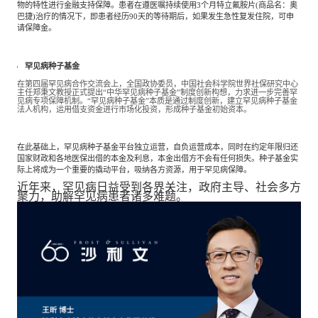
物的特性进行金融支持保障。患者在遵医嘱持续使用3个月特立氟胺片(商品名：奥
巴捷)治疗的情况下，即患者经历90天的等待期后，如果发生急性复发住院，可申
请保障金。
罕见病种子基金
在第四届罕见病合作交流会上，全国政协委员，中国社会科学院世界社保研究中心
主任郑秉文教授正式提出“中华罕见病种子基金”制度创新构想，力求进一步完善罕
见病专项保障机制。“罕见病种子基金”本质是通过制度创新，建立罕见病种子基金
法人机构，运用借支资金进行市场化投资，形成种子基金初始资本。
在此基础上，罕见病种子基金平台独立运营，自负运营成本，同时在约定年限归还
国家财政和各地医保出借的本金及利息，本金出借方不会有任何损失。种子基金实
际上将成为一个重要的撬动平台，吸纳各方资源，用于罕见病保障。
近年来，罕见病日益受到各界关注，政府主导、社会多方
聚力，助解罕见病患者诸多难题。