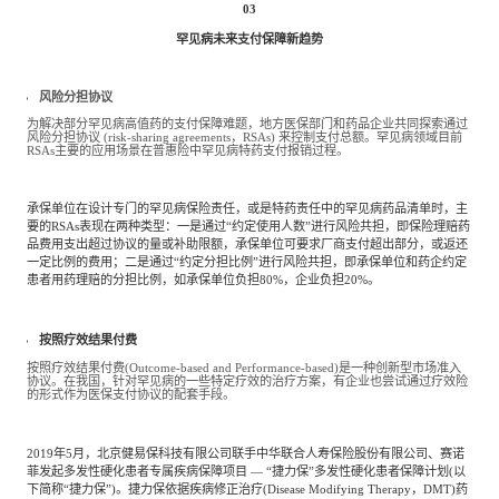
03
罕见病未来支付保障新趋势
风险分担协议
为解决部分罕见病高值药的支付保障难题，地方医保部门和药品企业共同探索通过
风险分担协议 (risk-sharing agreements，RSAs) 来控制支付总额。罕见病领域目前
RSAs主要的应用场景在普惠险中罕见病特药支付报销过程。
承保单位在设计专门的罕见病保险责任，或是特药责任中的罕见病药品清单时，主
要的RSAs表现在两种类型：一是通过“约定使用人数”进行风险共担，即保险理赔药
品费用支出超过协议的量或补助限额，承保单位可要求厂商支付超出部分，或返还
一定比例的费用；二是通过“约定分担比例”进行风险共担，即承保单位和药企约定
患者用药理赔的分担比例，如承保单位负担80%，企业负担20%。
按照疗效结果付费
按照疗效结果付费(Outcome-based and Performance-based)是一种创新型市场准入
协议。在我国，针对罕见病的一些特定疗效的治疗方案，有企业也尝试通过疗效险
的形式作为医保支付协议的配套手段。
2019年5月，北京健易保科技有限公司联手中华联合人寿保险股份有限公司、赛诺
菲发起多发性硬化患者专属疾病保障项目 — “捷力保”多发性硬化患者保障计划(以
下简称“捷力保”)。捷力保依据疾病修正治疗(Disease Modifying Therapy，DMT)药