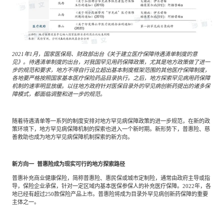
2021年1月，国家医保局、财政部出台《关于建立医疗保障待遇清单制度的意
见》。待遇清单制度的出台，对我国罕见用药保障政策，尤其是地方政策做了进一
步的规范和要求，地方不得自行设立超出基本制度框架范围的其他医疗保障制度，
各地要严格按照国家基本医疗保险药品目录执行。之后，地方探索罕见病用药保障
机制的速率明显放缓。以往地方政府针对医保目录外的罕见病创新药提出的诸多保
障模式，都面临调整和进一步的规范。
随着待遇清单等一系列的制度安排对地方罕见病保障政策的进一步规范，在新的政
策环境下，地方罕见病保障机制的探索也进入一个新时期。新形势下，普惠险、慈
善救助也成为地方罕见病保障机制探索的新方向。
新方向一
普惠险成为现实可行的地方探索路径
普惠补充商业健康保险，简称普惠险、惠民保或城市定制险，通常由政府主导或指
导，保险企业承保，针对一定区域内基本医保参保人的补充医疗保障。2022年，各
地已经有超过250款保险产品上市。普惠险将成为目录外罕见病创新药保障的重要
主体之一。