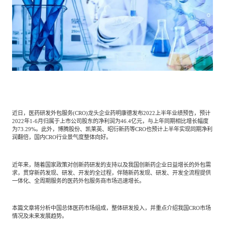
餐饮与新零售
半导体与芯片
企业咨询服务
公司动态
活动
智能家居
汽车与出行
媒体报道
关于我们
公共服务
食品与饮料
媒体服务
公司介绍
加入我们
近日，医药研发外包服务(CRO)龙头企业药明康德发布2022上半年业绩预告，预计
科技、媒体和通信
金融科技
中国管理团队
2022年1-6月归属于上市公司股东的净利润为46.4亿元，与上年同期相比增长幅度
为73.29%。此外，博腾股份、凯莱英、昭衍新药等CRO也预计上半年实现同期净利
中
润翻倍，国内CRO行业景气度整体向好。
地产与物业
矿业冶炼
EN
表现与影响
近年来，随着国家政策对创新药研发的支持以及我国创新药企业日益增长的外包需
求，贯穿新药发现、研发、开发的全过程，伴随新药发现、研发、开发全流程提供
一体化、全周期服务的医药外包服务商市场迅速增长。
美容时尚
大数据与人工智能
战略合作伙伴
本篇文章将分析中国总体医药市场组成，整体研发投入，并重点介绍我国CRO市场
情况及未来发展趋势。
物流与供应链
建筑科技与装饰装潢