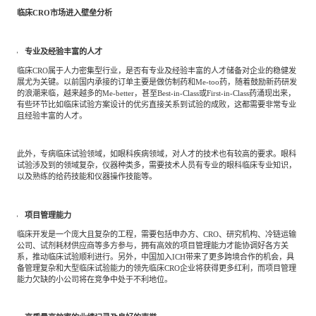
临床CRO市场进入壁垒分析
专业及经验丰富的人才
临床CRO属于人力密集型行业，是否有专业及经验丰富的人才储备对企业的稳健发
展尤为关键。以前国内承接的订单主要是做仿制药和Me-too药，随着鼓励新药研发
的浪潮来临，越来越多的Me-better，甚至Best-in-Class或First-in-Class药涌现出来，
有些环节比如临床试验方案设计的优劣直接关系到试验的成败，这都需要非常专业
且经验丰富的人才。
此外，专病临床试验领域，如眼科疾病领域，对人才的技术也有较高的要求。眼科
试验涉及到的领域复杂，仪器种类多，需要技术人员有专业的眼科临床专业知识，
以及熟练的给药技能和仪器操作技能等。
项目管理能力
临床开发是一个庞大且复杂的工程，需要包括申办方、CRO、研究机构、冷链运输
公司、试剂耗材供应商等多方参与，拥有高效的项目管理能力才能协调好各方关
系，推动临床试验顺利进行。另外，中国加入ICH带来了更多跨境合作的机会，具
备管理复杂和大型临床试验能力的领先临床CRO企业将获得更多红利，而项目管理
能力欠缺的小公司将在竞争中处于不利地位。