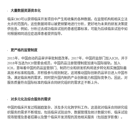
大量数据资源资本化
临床CRO可以获得临床开发项目中产生和收集的各种数据。在监管机构和相关立法
允许的范围内，这些数据将得以被更频繁地进行分析，更好地为未来的研发决策提
供信息。例如，分析过去成功临床试验的患者招募标准，可能为后续临床试验中如
何根据相同适应症选择患者提供指导。
更严格的监管制度
2015年，中国启动药品审评审批制度改革。2017年，中国药监部门加入ICH，并于
2018年当选为ICH管委会成员，中国药品注册管理制度加速与国际接轨。加入
ICH，意味着中国的药品监管部门、制药行业和研发机构将逐步转化和实施国际最
高技术标准和指南，并积极参与规则制定。这将推动国际创新药品早日进入中国市
场，满足临床用药需求，同时提升国内制药产业创新能力和国际竞争力。因此，对
服务质量符合国际标准的临床合同研究组织的需求正不断上升。
对多元化及综合服务的需求
中国的临床开发过程越趋复杂，涉及多元化跨学科工作。这造就对临床合同研究组
织服务的需求不断增加，包括临床试验运作、数据管理及统计数据分析、临床试验
现场管理及患者招募以及整个临床开发流程的其他相关服务（包括医学影像）。