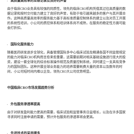
高质量高效率的业绩记录及良好的声誉
由于临床CRO业务具有较强的同质性，领先的临床CRO机构凭借其过往高质量的数
据记录和按时交付能力建立了良好的声誉，有助于吸引越来越多的客户与其开展合
作。这种高质量高效率的服务能力基于高标准质量控制体系的建立以及对员工开展
的系统性培训，小公司的质控体系和培训体系尚不成熟，在服务的稳定性方面可能
会打折扣。
国际化服务能力
随着医药研发逐步全球化，具备管理国际多中心临床试验及精通各国不同监管规定
的能力对临床CRO机构而言愈来愈重要，这需要前期对相关基础设施进行庞大的投
资，建设一套全球化的综合标准操作规范及质量控制系统，同时建立一支具有竞争
力的国际团队。这种开展全球业务能力的培养需要耗费大量的资本以及数年的时
间，小公司短时间内难以企及，领先CRO大公司优势明显。
中国临床CRO市场发展趋势分析
外包服务渗透率提高
由于对研发盈利能力更高的需要，临床试验和监管事务日益增长，以及在许多国家
寻求同时注册申请的需要，预计外包服务的渗透率将会更高。
先进技术的采用增多