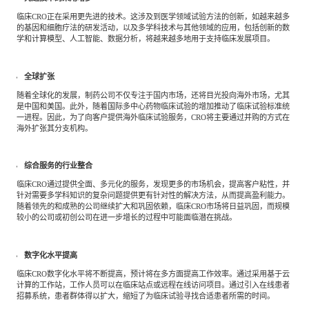
临床CRO正在采用更先进的技术。这涉及到医学领域试验方法的创新，如越来越多
的基因和细胞疗法的研发活动，以及多学科技术与其他领域的应用，包括创新的数
学和计算模型、人工智能、数据分析，将越来越多地用于支持临床发展项目。
全球扩张
随着全球化的发展，制药公司不仅专注于国内市场，还将目光投向海外市场，尤其
是中国和美国。此外，随着国际多中心药物临床试验的增加推动了临床试验标准统
一进程。因此，为了向客户提供海外临床试验服务，CRO将主要通过并购的方式在
海外扩张其分支机构。
综合服务的行业整合
临床CRO通过提供全面、多元化的服务，发现更多的市场机会，提高客户粘性，并
针对需要多学科知识的复杂问题提供更有针对性的解决方法，从而提高盈利能力。
随着领先的和成熟的公司继续扩大和巩固依赖，临床CRO市场将日益巩固，而规模
较小的公司或初创公司在进一步增长的过程中可能面临潜在挑战。
数字化水平提高
临床CRO数字化水平将不断提高，预计将在多方面提高工作效率。通过采用基于云
计算的工作站，工作人员可以在临床站点或远程在线访问项目。通过引入在线患者
招募系统，患者群体得以扩大，缩短了为临床试验寻找合适患者所需的时间。