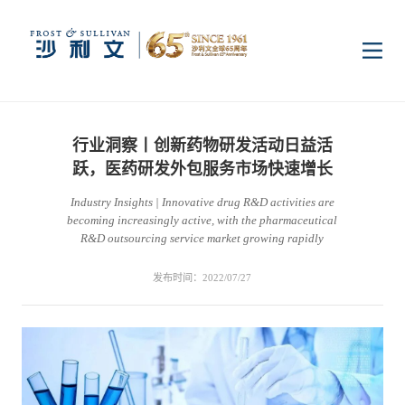
首页
行业洞察丨创新药物研发活动日益活
洞察
跃，医药研发外包服务市场快速增长
Industry Insights | Innovative drug R&D activities are
becoming increasingly active, with the pharmaceutical
行业研究
行业
R&D outsourcing service market growing rapidly
发布时间：2022/07/27
企业研究
数字基础设施
消费电子
服务
市场动态
双碳新能源
医疗与生命科学
资本市场顾问服务
传媒中心