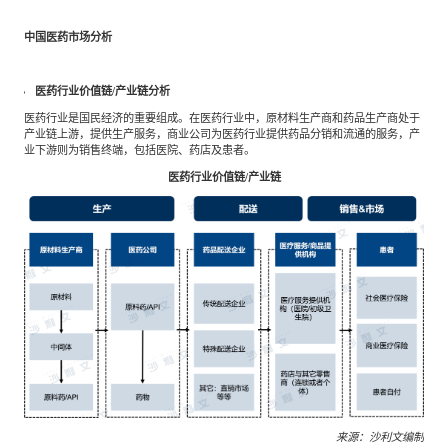
专家委员会
中国医药市场分析
特种新材料
文化娱乐
沙利文中国分支机构
医药行业价值链/产业链分析
医药行业是国民经济的重要组成。在医药行业中，原材料生产商和药品生产商处于
产业链上游，提供生产服务，商业公司为医药行业提供药品分销和流通的服务，产
企业级服务
跨境电商贸易
业下游则为销售终端，包括医院、药店及患者。
医药行业价值链/产业链
基础设施建设
环保节能科技
教育与培训
航运及港口
母婴
农林牧渔
园林绿化
商业航空
来源：沙利文编制