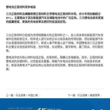
锂电池正极材料竞争格局
三元正极材料及磷酸铁锂正极材料主导锂电池正极材料市场，合计市场份额超过
80%，主要是由于其在新能源汽车及储能电池中的广泛应用。三元锂电池具有更高
的能量密度、更高的充电效率及更好的低温适应性。
三元正极材料已经成为市场规模最大的正极材料之一，加上其未来在新能源汽车领
域中应用前景巨大，较早进入该行业的企业占有较高的市场份额。但在新能源汽车
行业发展持续利好的情况下，新进入者不断涌入这个领域。中国锂电池三元正极材
料主要企业包括
容百科技
、当升科技、长远锂业、振华新材、厦门钨业、杉杉股份
等。
锂电池中四大核心材料包括正极、负极材料、隔膜以及电解液。其中，正极材料是
锂电池的关键材料，对性能至关重要。随着汽车电动化率的加快、科技技术的进
步、新型消费电子产品的应用以及政府支持性政策，锂电池正极材料将持续快速发
展。
上一篇
：
行业洞察丨中国口罩产品市场竞争激烈，市场将向头部聚拢
下一篇
：
行业洞察丨被疫情带火的全球智能家居行业怎么样了？