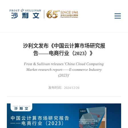
首页
沙利文发布《中国云计算市场研究报
洞察
告——电商行业（2023）》
Frost & Sullivan releases 'China Cloud Computing
Market research report——E-commerce Industry
行业研究
行业
(2023)'
发布时间：2024/12/26
企业研究
数字基础设施
消费电子
服务
市场动态
双碳新能源
医疗与生命科学
资本市场顾问服务
传媒中心