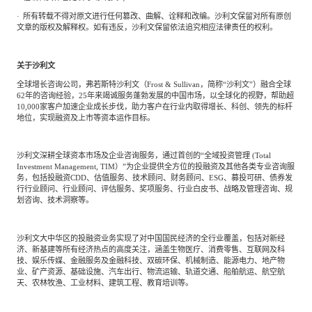
·
所有转载不得对原文进行任何篡改、曲解、诠释和改编。沙利文保留对所有原创
文章的版权及解释权。如有违反，沙利文保留依法追究相应法律责任的权利。
关于沙利文
全球增长咨询公司，弗若斯特沙利文（
Frost
&
Sullivan，简称“沙利文”）融合全球
62年的咨询经验，25年来竭诚服务蓬勃发展的中国市场，以全球化的视野，帮助超
10,000家客户加速企业成长步伐，助力客户在行业内取得增长、科创、领先的标杆
地位，实现融资及上市等资本运作目标。
沙利文深耕全球资本市场及企业咨询服务，通过首创的
“全域投资管理
(Total
Investment Management,
TIM）”为企业提供全方位的投融资及其他各类专业咨询服
务，包括投融资CDD、估值服务、技术顾问、财务顾问、ESG、募投可研、债券发
行行业顾问、行业顾问、评估服务、奖项服务、行业白皮书、战略及管理咨询、规
划咨询、技术洞察等。
沙利文大中华区的投融资业务实现了对中国国民经济的全行业覆盖，包括对新经
济、新基建等所有经济热点的高度关注，涵盖生物医疗、消费零售、互联网及科
技、娱乐传媒、金融服务及金融科技、双碳环保、机械制造、能源电力、地产物
业、矿产资源、基础设施、汽车出行、物流运输、轨道交通、船舶航运、航空航
天、农林牧渔、工业材料、建筑工程、教育培训等。