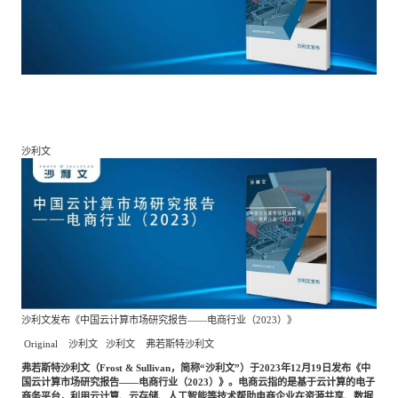
餐饮与新零售
半导体与芯片
企业咨询服务
公司动态
活动
智能家居
汽车与出行
媒体报道
关于我们
公共服务
食品与饮料
媒体服务
公司介绍
加入我们
沙利文
科技、媒体和通信
金融科技
中国管理团队
中
地产与物业
矿业冶炼
EN
表现与影响
沙利文发布《中国云计算市场研究报告
——电商行业（
2023
）》
美容时尚
大数据与人工智能
战略合作伙伴
Original
沙利文
沙利文
弗若斯特沙利文
弗若斯特沙利文（
Frost
&
Sullivan，简称“沙利文”）于2023年12月19日发布《中
国云计算市场研究报告——电商行业（2023）》。电商云指的是基于云计算的电子
物流与供应链
建筑科技与装饰装潢
商务平台，利用云计算、云存储、人工智能等技术帮助电商企业在资源共享、数据