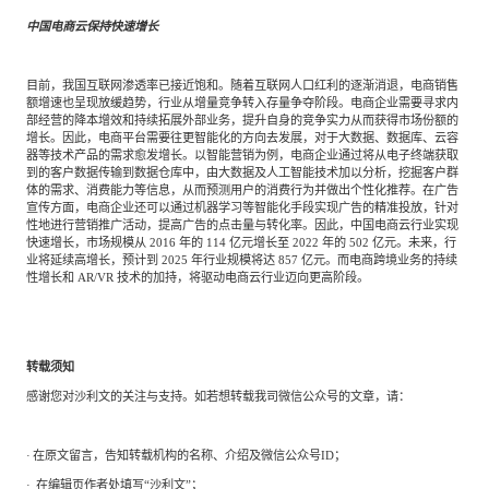
中国电商云保持快速增长
目前，我国互联网渗透率已接近饱和。随着互联网人口红利的逐渐消退，电商销售
额增速也呈现放缓趋势，行业从增量竞争转入存量争夺阶段。电商企业需要寻求内
部经营的降本增效和持续拓展外部业务，提升自身的竞争实力从而获得市场份额的
增长。因此，电商平台需要往更智能化的方向去发展，对于大数据、数据库、云容
器等技术产品的需求愈发增长。以智能营销为例，电商企业通过将从电子终端获取
到的客户数据传输到数据仓库中，由大数据及人工智能技术加以分析，挖掘客户群
体的需求、消费能力等信息，从而预测用户的消费行为并做出个性化推荐。在广告
宣传方面，电商企业还可以通过机器学习等智能化手段实现广告的精准投放，针对
性地进行营销推广活动，提高广告的点击量与转化率。因此，中国电商云行业实现
快速增长，市场规模从
2016
年的
114
亿元增长至
2022
年的
502
亿元。未来，行
业将延续高增长，预计到
2025
年行业规模将达
857
亿元。而电商跨境业务的持续
性增长和
AR/VR
技术的加持，将驱动电商云行业迈向更高阶段。
转载须知
感谢您对沙利文的关注与支持。如若想转载我司微信公众号的文章，请：
·
在原文留言，告知转载机构的名称、介绍及微信公众号
ID；
·
在编辑页作者处填写
“沙利文”；