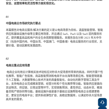
专家委员会
安全、运营效率和灵活性等方面实现优化。
特种新材料
文化娱乐
01
沙利文中国分支机构
中国电商云市场研究执行要点
本篇报告对电商云服务
/解决方案的定义是以电商场景为目标，涵盖智能营销、智能
企业级服务
跨境电商贸易
供应和基础设施升级等主要应用场景，并且通过
IaaS、PaaS
以及
SaaS
层的服务形
式，提供覆盖商品和用户的全生命周期管理服务。本报告旨在分析
2023
年大中华
区（包括中国内地、中国台湾、中国澳门、中国香港）电商云服务的行业现状、关
键价值、驱动因素和发展趋势。
基础设施建设
环保节能科技
02
电商云重点应用场景
教育与培训
航运及港口
电商企业利用云计算相关技术轻松应对秒杀大促场景所带来的挑战，同时开展个性
化推荐、智能广告投放、商品智能预测和电商平台出海等场景应用。智能营销是基
于人工智能、大数据等核心技术开发的具备智能化、自动化的数字营销工具及平
台，支持电商企业完成精准营销、经营分析和个性化推荐等功能。智能供应是面向
母婴
农林牧渔
货运物流、供应链、日常运营等环节，实现销售预测、柔性供应、动态补货、精准
备货和产销协同等功能。基础设施升级是基于基础云设施帮助电商企业搭建更稳
定、更安全的电商平台；提供系统弹性扩容、高稳定数据库，以满足秒杀大促场景
高并发的需求。
园林绿化
商业航空