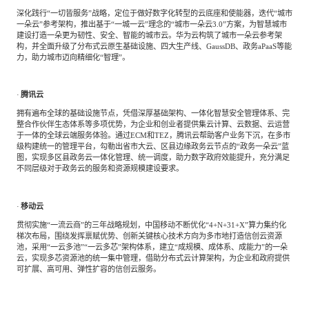
深化践行
“一切皆服务”战略，定位于做好数字化转型的云底座和使能器，迭代“城市
一朵云”参考架构，推出基于“一城一云”理念的“城市一朵云3.0”方案，为智慧城市
建设打造一朵更为韧性、安全、智能的城市云。华为云构筑了城市一朵云参考架
构，并全面升级了分布式云原生基础设施、四大生产线、GaussDB、政务aPaaS等能
力，助力城市迈向精细化“智理”。
·
腾讯云
拥有遍布全球的基础设施节点，凭借深厚基础架构、一体化智慧安全管理体系、完
整合作伙伴生态体系等多项优势，为企业和创业者提供集云计算、云数据、云运营
于一体的全球云端服务体验。通过
ECM和TEZ，腾讯云帮助客户业务下沉，在多市
级构建统一的管理平台，勾勒出省市大云、区县边缘政务云节点的“政务一朵云”蓝
图，实现多区县政务云一体化管理、统一调度，助力数字政府效能提升，充分满足
不同层级对于政务云的服务和资源规模建设要求。
·
移动云
贯彻实施
“一流云商”的三年战略规划，中国移动不断优化“4+N+31+X”算力集约化
梯次布局，围绕发挥禀赋优势、创新关键核心技术方向为多市地打造信创云资源
池，采用“一云多池”“一云多芯”架构体系，建立“成规模、成体系、成能力”的一朵
云，实现多芯资源池的统一集中管理，借助分布式云计算架构，为企业和政府提供
可扩展、高可用、弹性扩容的信创云服务。