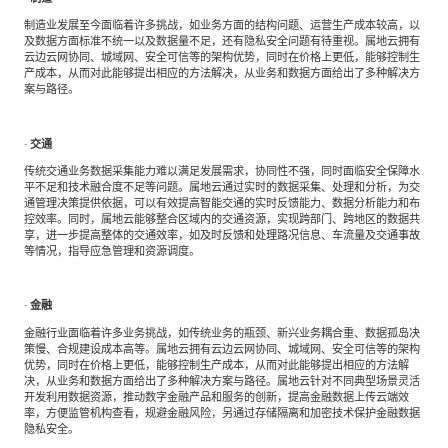
制造业发展至今面临着许多挑战，如业务方面的结构问题、运营生产成本较高，以
及数据方面标准不统一以及数据量不足，还有隐私安全问题有待重视。属地云拥有
云边云网协同、城域网、安全可信等的架构优势，同时在价格上更低，能够控制生
产成本，从而对此能够提出相应的方法解决，从业务和数据方面给出了多种解决方
案与路径。
·
交通
传统交通业务数据采集能力难以满足发展需求，协同性不强，同时面临安全保障水
平不足和技术融合度不足等问题。属地云通过实时的数据采集、处理和分析，为交
通管理决策提供依据，可以有效提高智能交通的实时反馈能力、数据分析能力和布
控效率。同时，属地云能够整合区域内的交通资源，实现跨部门、跨地区的数据共
享，进一步提高整体的交通效率，如及时反馈和处理路况信息、车流量及交通事故
等情况，指导应急管理和资源调度。
·
金融
金融行业面临着许多业务挑战，如传统业务的瓶颈、新兴业务耦合重、数据孤岛决
策慢、合规建设成本高等。属地云拥有云边云网协同、城域网、安全可信等的架构
优势，同时在价格上更低，能够控制生产成本，从而对此能够提出相应的方法解
决，从业务和数据方面给出了多种解决方案与路径。属地云针对不同典型场景灵活
开发利用数据资源，推动数字金融产品和服务的创新，提高金融数据上传云端效
率，方便监管机构查看，规避金融风险，另通过存储隔离和加密技术保护金融数据
隐私安全。