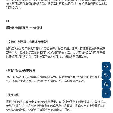
技术则可以实现业务的快速创新，满足云计算和
5G的需求，支持多业务的融合承载
和网络切片。
04
属地云持续赋能用户业务演进
·
提高
ICT利用率，构建城市云底座
属地云为
ICT应用提供基础硬件资源支撑，提高网络、计算、存储等资源协同快速
部署能力，依托敏捷高效的云原生技术加持的属地云，ICT资源的综合利用效率相
比传统模式进行提升，同时丰富的本地化生态，推动政务应用发展。
·
赋能业务应用敏捷可靠
通过提供与公有云相媲美的基础设施能力，显著增强了客户业务的可靠性和可扩展
性，使客户能够迅速、灵活地获取所需的计算、存储和网络资源。
·
技术普惠
灵活快速的应对城市中多样化的业务场景，以提供云服务的创新模式，开发模式从
传统的
“瀑布式”开发到云上数智驱动的现代化开发模式，实现应用的上线周期从月
级到天级的跨越，让城市的智慧应用更加亲民、惠民。