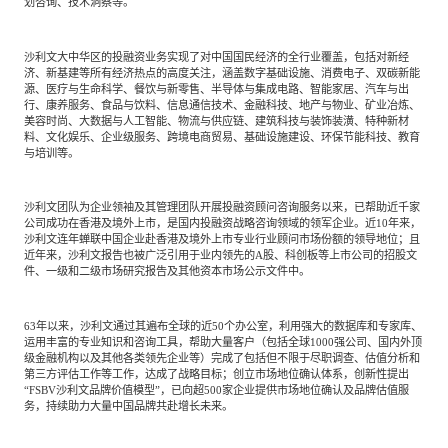
划咨询、技术洞察等。
沙利文大中华区的投融资业务实现了对中国国民经济的全行业覆盖，包括对新经
济、新基建等所有经济热点的高度关注，涵盖数字基础设施、消费电子、双碳新能
源、医疗与生命科学、餐饮与新零售、半导体与集成电路、智能家居、汽车与出
行、康养服务、食品与饮料、信息通信技术、金融科技、地产与物业、矿业冶炼、
美容时尚、大数据与人工智能、物流与供应链、建筑科技与装饰装潢、特种新材
料、文化娱乐、企业级服务、跨境电商贸易、基础设施建设、环保节能科技、教育
与培训等。
沙利文团队为企业领袖及其管理团队开展投融资顾问咨询服务以来，已帮助近千家
公司成功在香港及境外上市，是国内投融资战略咨询领域的领军企业。近
10年来，
沙利文连年蝉联中国企业赴香港及境外上市专业行业顾问市场份额的领导地位；且
近年来，沙利文报告也被广泛引用于业内领先的A股、科创板等上市公司的招股文
件、一级和二级市场研究报告及其他资本市场公示文件中。
63年以来，沙利文通过其遍布全球的近50个办公室，利用强大的数据库和专家库、
运用丰富的专业知识和咨询工具，帮助大量客户（包括全球1000强公司、国内外顶
级金融机构以及其他各类领先企业等）完成了包括但不限于尽职调查、估值分析和
第三方评估工作等工作，达成了战略目标；创立市场地位确认体系，创新性提出
“FSBV沙利文品牌价值模型”，已向超500家企业提供市场地位确认及品牌估值服
务，持续助力大量中国品牌共赴增长未来。