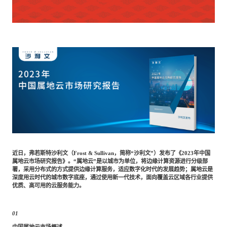
专家委员会
特种新材料
文化娱乐
沙利文中国分支机构
企业级服务
跨境电商贸易
基础设施建设
环保节能科技
教育与培训
航运及港口
近日，弗若斯特沙利文（
Frost
&
Sullivan，简称“沙利文”）发布了《2023年中国
属地云市场研究报告》。“属地云”是以城市为单位，将边缘计算资源进行分级部
署，采用分布式的方式提供边缘计算服务，适应数字化时代的发展趋势；属地云是
母婴
农林牧渔
深度用云时代的城市数字底座，通过使用新一代技术，面向覆盖云区域各行业提供
优质、高可用的云服务能力。
园林绿化
商业航空
01
中国属地云市场概述