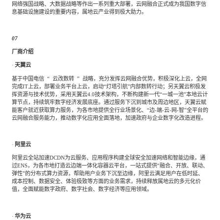
网络强国战略、大数据战略等作出一系列重大部署，云网融合正式成为我国数字信
息基础设施建设的重要内容，属地云产业得到极大助力。
07
厂商介绍
·
天翼云
基于中国电信
“
云改数转
”
战略，充分发挥云网融合优势，积极深化上云，全网
完成
IT上云，部署业务平台上云，启动“灯塔引航”内部数转行动；另天翼云积极发
挥资源与技术优势，采用天翼云4.0技术架构，不断构建新一代“一城一池”本地云计
算节点，持续筑牢数字经济发展底座。通过服务下沉到城市及周边地区，天翼云赋
能客户就近获取算力服务，为各市地提供全行业场景化、“边-端-云-网-智”全平台的
云网融合服务能力，推动数字化应用全面落地，加速政府与企业数字化改造进程。
·
阿里云
阿里云全站加速
DCDN为云服务、应用程序构建全球安全加速网络和智能边缘，通
过ENS，为各市地打造云边端一体化容器云平台，一站式提供“融合、开放、联动、
弹性”的分布式算力资源，帮助用户业务下沉至边缘，阿里云满足用户在低时延、
成本控制、数据安全、体验极致等方面的业务需求，持续释放属地云的多元化价
值，全面赋能数字政府、数字社会、数字经济等应用领域。
·
华为云