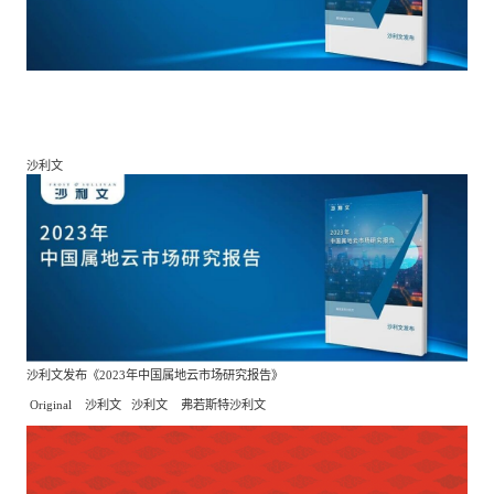
餐饮与新零售
半导体与芯片
企业咨询服务
公司动态
活动
智能家居
汽车与出行
媒体报道
关于我们
沙利文
公共服务
食品与饮料
媒体服务
公司介绍
加入我们
科技、媒体和通信
金融科技
中国管理团队
中
地产与物业
矿业冶炼
EN
表现与影响
沙利文发布《
2023
年中国属地云市场研究报告》
Original
沙利文
沙利文
弗若斯特沙利文
美容时尚
大数据与人工智能
战略合作伙伴
物流与供应链
建筑科技与装饰装潢