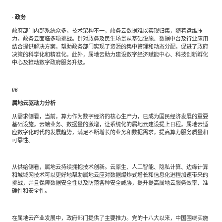
·
政务
政府部门内部系统众多，技术架构不一，政务云数据难以实现归集，随着运维压
力，政务云面临多项挑战。针对政务及民生场景从基础设施、数据中台及行业应用
结合提供解决方案，帮助政务部门实现了资源的集中管理和动态分配，促进了政府
决策的科学化和精准化。此外，属地云助力建设数字经济赋能中心、科技创新孵化
中心及推动数字政府服务升级。
06
属地云驱动力分析
从需求侧看，当前，算力作为数字经济的核心生产力，已成为国民经济发展的重要
基础设施。云端业务、数据量的激增，让系统化的属地云建设提上日程。属地云适
应数字化时代的发展趋势，满足不断增长的业务和数据需求，提高算力服务质量和
可靠性。
从供给侧看，属地云持续拥抱技术创新。云原生、人工智能、隐私计算、边缘计算
和城域网技术可以更好地帮助属地云应对数据爆炸式增长和信息化进程加速带来的
挑战，并且保障数据安全性以及防范各种安全威胁，提升提高属地云服务效率、准
确性和安全性。
在属地云产业发展中，政府部门提供了主要推力。党的十八大以来，中国围绕实施