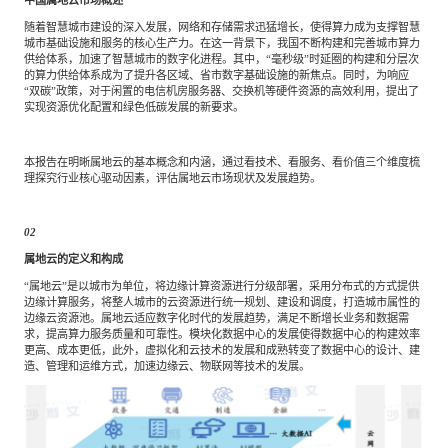
随着智慧城市建设的深入发展，网络和存储需求迅猛增长，使得算力成为支撑智慧
城市基础设施和服务的核心生产力。在这一背景下，我国不断构建和完善城市算力
供给体系，加速了智慧城市的数字化进程。其中，
“毫秒级”时延圈的构建和分层次
的算力供给体系成为了提升各区域、省市数字基础设施的新焦点。同时，为响应
“双碳”政策，对于闲置的电信机房服务器、交换机等硬件资源的高效利用，提出了
实现资源优化配置和绿色低碳发展的新要求。
本报告在明晰属地云的基本概念和内涵，通过看技术、看服务、看价值三个维度梳
理探究行业核心驱动因素，评估属地云市场现状及发展趋势。
02
属地云的定义和构成
“属地云”是以城市为单位，将边缘计算资源进行分级部署，采用分布式的方式提供
边缘计算服务，将整人城市的云资源进行统一规划、建设和调度，打造城市属性的
边缘云资源池。属地云适应数字化时代的发展趋势，满足不断增长业务和数据需
求，提高算力服务质量和可靠性。模块化数据中心的发展使得数据中心的构建效率
更高、成本更低，此外，虚拟化和云技术的发展和成熟转变了数据中心的设计、建
造、管理和运维方式，加速边缘云、物联网等技术的发展。