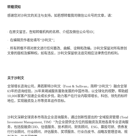
转载须知
感谢您对沙利文的关注与支持。如若想转载我司微信公众号的文章，请：
·
在原文留言，告知转载机构的名称、介绍及微信公众号
ID；
·
在编辑页作者处填写
“沙利文”；
·
所有转载不得对原文进行任何篡改、曲解、诠释和改编。沙利文保留对所有原创
文章的版权及解释权。如有违反，沙利文保留依法追究相应法律责任的权利。
关于沙利文
全球增长咨询公司，弗若斯特沙利文（
Frost
&
Sullivan，简称“沙利文”）融合全球
63年的咨询经验，26年来竭诚服务蓬勃发展的中国市场，以全球化的视野，帮助超
10,000家客户加速企业成长步伐，助力客户在行业内取得增长、科创、领先的标杆
地位，实现融资及上市等资本运作目标。
沙利文深耕全球资本市场及企业咨询服务，通过创新性提出的
“全域投资管理
(Total
Investment Management,
TIM）”为企业提供全方位的投融资及其他各类专业咨询服
务，包括投融资CDD、估值服务、技术顾问、财务顾问、ESG、募投可研、债券发
行行业顾问、行业顾问、评估服务、奖项服务、行业白皮书、战略及管理咨询、规