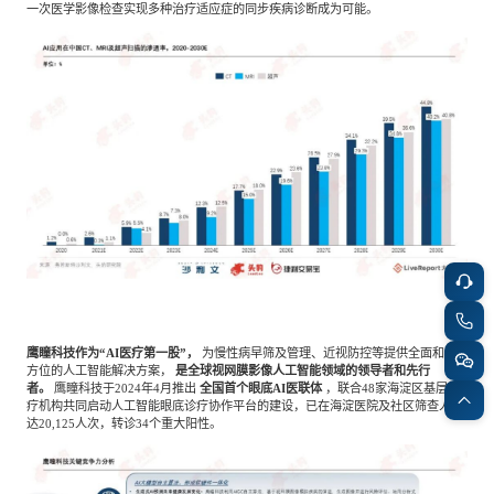
一次医学影像检查实现多种治疗适应症的同步疾病诊断成为可能。
鹰瞳科技作为
“AI医疗第一股”，
为慢性病早筛及管理、近视防控等提供全面和多
方位的人工智能解决方案，
是全球视网膜影像人工智能领域的领导者和先行
者。
鹰瞳科技于
2024年4月推出
全国首个眼底
AI医联体
，联合
48家海淀区基层医
疗机构共同启动人工智能眼底诊疗协作平台的建设，已在海淀医院及社区筛查人数
达20,125人次，转诊34个重大阳性。