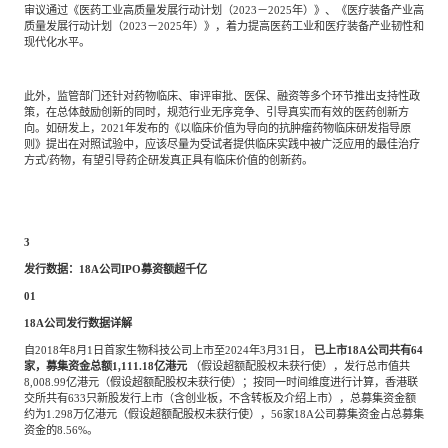
审议通过《医药工业高质量发展行动计划（2023－2025年）》、《医疗装备产业高
质量发展行动计划（2023－2025年）》，着力提高医药工业和医疗装备产业韧性和
现代化水平。
此外，监管部门还针对药物临床、审评审批、医保、融资等多个环节推出支持性政
策，在总体鼓励创新的同时，规范行业无序竞争、引导真实而有效的医药创新方
向。如研发上，
2021年发布的《以临床价值为导向的抗肿瘤药物临床研发指导原
则》提出在对照试验中，应该尽量为受试者提供临床实践中被广泛应用的最佳治疗
方式/药物，有望引导药企研发真正具有临床价值的创新药。
3
发行数据：
18A公司IPO募资额超千亿
01
18A公司发行数据详解
自
2018年8月1日首家生物科技公司上市至2024年3月31日，
已上市
18A公司共有64
家，募集资金总额1,111.18亿港元
（假设超额配股权未获行使），发行总市值共
8,008.99亿港元（假设超额配股权未获行使）；按同一时间维度进行计算，香港联
交所共有633只新股发行上市（含创业板，不含转板及介绍上市），总募集资金额
约为1.298万亿港元（假设超额配股权未获行使），56家18A公司募集资金占总募集
资金的8.56%。