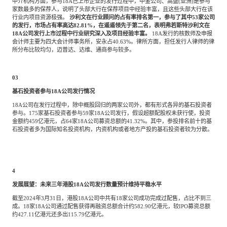
中介机构方面，参与
18A已上市企业的发行过程中，中金公司、高盛(亚洲)是参与
家数最多的保荐人，说明了头部大行在保荐项目中经验丰富，且这些头部大行在该
行业内项目资源极强。
沙利文在行业顾问的占有率排名第一，参与了其中
53家公司
的发行，市场占有率高达82.81%，在遥遥领先于第二名，表明弗若斯特沙利文在
18A公司发行上市过程中行业研究深入及项目经验丰富。
18A发行的核数师及申报
会计师主要为四大会计师事务所，安永占40.63%。律所方面，担任发行人律师的律
所分布比较均匀，迈普达、达维、通商参与较多。
03
基石投资者参与
18A公司发行情况
18A公司在发行过程中，除中概股回归的两家公司外，都有形式各异的基石投资者
参与。175家基石投资者参与59家18A公司发行，假设超额配股权未获行使，投资
金额约459亿港元，占64家18A公司募资总额的41.32%。其中，参投排名前十的基
石投资者多为国际知名投资机构，内资机构或者地方产投的基石投资者较为分散。
4
发展展望：未来三年港股
18A公司发行数量预计维持平稳水平
截至
2024年3月31日，港股18A公司中共有18家公司成功完成过配售，占比不到三
成。18家18A公司通过配售获得再融资总额合计约582.90亿港元，较IPO募资总额
约427.11亿港元还多出115.79亿港元。