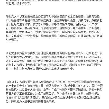
划咨询、技术洞察等。
沙利文大中华区的投融资业务实现了对中国国民经济的全行业覆盖，包括对新经
济、新基建等所有经济热点的高度关注，涵盖数字基础设施、消费电子、双碳新能
源、医疗与生命科学、餐饮与新零售、半导体与集成电路、智能家居、汽车与出
行、康养服务、食品与饮料、信息通信技术、金融科技、地产与物业、矿业冶炼、
美容时尚、大数据与人工智能、物流与供应链、建筑科技与装饰装潢、特种新材
料、文化娱乐、企业级服务、跨境电商贸易、基础设施建设、环保节能科技、教育
与培训等。
沙利文团队为企业领袖及其管理团队开展投融资顾问咨询服务以来，已帮助近千家
公司成功在香港及境外上市，是国内投融资战略咨询领域的领军企业。近
10年来，
沙利文连年蝉联中国企业赴香港及境外上市专业行业顾问市场份额的领导地位；且
近年来，沙利文报告也被广泛引用于业内领先的A股、科创板等上市公司的招股文
件、一级和二级市场研究报告及其他资本市场公示文件中。
63年以来，沙利文通过其遍布全球的近50个办公室，利用强大的数据库和专家库、
运用丰富的专业知识和咨询工具，帮助大量客户（包括全球1000强公司、国内外顶
级金融机构以及其他各类领先企业等）完成了包括但不限于尽职调查、估值分析和
第三方评估工作等工作，达成了战略目标；创立市场地位确认体系，创新性提出
“FSBV沙利文品牌价值模型”，已向超1,00家企业提供市场地位确认及品牌估值服
务，持续助力大量中国品牌共赴增长未来。