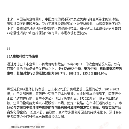
未来，中国经济企稳回升、中国宽松的货币政策及欧美央行降息所带来的流动性，
有望共同促进港股反弹。受益于基建投资加速的上游原材料业、
AI浪潮刺激下以及
下半年美联储降息落地等利好影响下的资讯科技业、和有望实现业绩和估值双击的
非必需性消费业和医疗保健业等行业，市场表现有望复苏。
02
18A生物科技市场表现
通过对比已上市企业上市首发价格和截至
2024年3月31日的收盘价情况来看，仅有
四家企业的股价仍处于发行价之上，
分别为信达生物、康方生物、科伦博泰和荃信
生物，其相对发行价的涨幅分别为
169.7%、188.3%、155.8%和18.9%。
纵观港股
18A整体行情表现，已上市公司股价表现呈现出显著的起伏。2019-2021
年，由于外部因素，医药行业受到了资本的追捧，在多轮资本的加码下，医药行业
走出了结构性行情，其中不少公司创出了历史新高。但2022年起，随着风口的消
散，企业的盈利能力难以匹配股价，市场开始走下坡路。在市场低迷的状态下，
市
场如今更倾向于关注那些真正能在创新药械领域那些研发实力雄厚、有望实现产品
商业化的企业。
长远来看，在政策、资本等多重利好因素的持续催化下，预计会有
更多医药企业通过资本市场谋求长远发展。