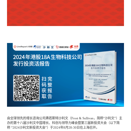
专家委员会
特种新材料
文化娱乐
沙利文中国分支机构
企业级服务
跨境电商贸易
基础设施建设
环保节能科技
教育与培训
航运及港口
母婴
农林牧渔
由全球领先的增长咨询公司弗若斯特沙利文（
Frost
&
Sullivan，简称“沙利文”）主
园林绿化
商业航空
办的第十八届沙利文中国增长、科创与领导力峰会暨第三届新投资大会（以下简
称
“2024沙利文新投资大会”）于2024年8月28-30日在上海召开。