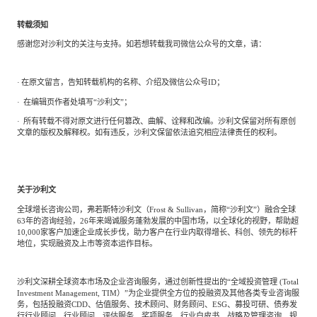
转载须知
感谢您对沙利文的关注与支持。如若想转载我司微信公众号的文章，请：
·
在原文留言，告知转载机构的名称、介绍及微信公众号
ID；
·
在编辑页作者处填写
“沙利文”；
·
所有转载不得对原文进行任何篡改、曲解、诠释和改编。沙利文保留对所有原创
文章的版权及解释权。如有违反，沙利文保留依法追究相应法律责任的权利。
关于沙利文
全球增长咨询公司，弗若斯特沙利文（
Frost
&
Sullivan，简称“沙利文”）融合全球
63年的咨询经验，26年来竭诚服务蓬勃发展的中国市场，以全球化的视野，帮助超
10,000家客户加速企业成长步伐，助力客户在行业内取得增长、科创、领先的标杆
地位，实现融资及上市等资本运作目标。
沙利文深耕全球资本市场及企业咨询服务，通过创新性提出的
“全域投资管理
(Total
Investment Management,
TIM）”为企业提供全方位的投融资及其他各类专业咨询服
务，包括投融资CDD、估值服务、技术顾问、财务顾问、ESG、募投可研、债券发
行行业顾问、行业顾问、评估服务、奖项服务、行业白皮书、战略及管理咨询、规