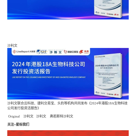
餐饮与新零售
半导体与芯片
企业咨询服务
公司动态
活动
智能家居
汽车与出行
媒体报道
关于我们
沙利文
公共服务
食品与饮料
媒体服务
公司介绍
加入我们
科技、媒体和通信
金融科技
中国管理团队
中
地产与物业
矿业冶炼
EN
表现与影响
沙利文联合云科技、捷利交易宝、头豹等机构共同发布《
2024
年港股
18A
生物科技
公司发行投资活报告》
美容时尚
大数据与人工智能
战略合作伙伴
Original
沙利文
沙利文
弗若斯特沙利文
关注
+星标我们
物流与供应链
建筑科技与装饰装潢