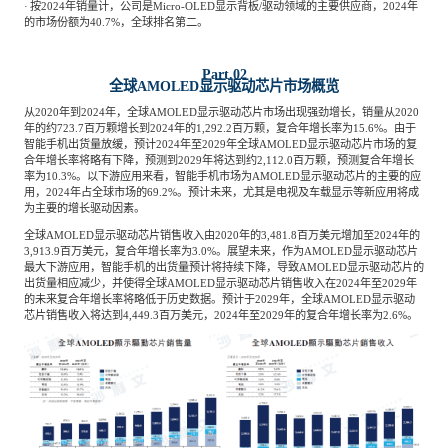
·
按
2024年销量计，公司是Micro-OLED显示背板/驱动领域的主要供应商，2024年
的市场份额为40.7%，全球排名第二。
Part.02
全球
AMOLED显示驱动芯片市场概览
从
2020年到2024年，全球AMOLED显示驱动芯片市场出现强劲增长，销量从2020
年的约723.7百万颗增长到2024年的1,292.2百万颗，复合年增长率为15.6%。由于
智能手机出货量放缓，预计2024年至2029年全球AMOLED显示驱动芯片市场的复
合年增长率将略有下降，预测到2029年将达到约2,112.0百万颗，预测复合年增长
率为10.3%。以下游应用来看，智能手机市场为AMOLED显示驱动芯片的主要的应
用，2024年占全球市场的69.2%。预计未来，尤其是电视及车载显示等新应用将成
为主要的增长驱动因素。
全球
AMOLED显示驱动芯片销售收入由2020年的3,481.8百万美元增加至2024年的
3,913.9百万美元，复合年增长率为3.0%。展望未来，作为AMOLED显示驱动芯片
最大下游应用，智能手机的出货量预计将持续下降，导致AMOLED显示驱动芯片的
出货量相应减少，并使得全球AMOLED显示驱动芯片销售收入在2024年至2029年
的未来复合年增长率将略低于历史数据。预计于2029年，全球AMOLED显示驱动
芯片销售收入将达到4,449.3百万美元，2024年至2029年的复合年增长率为2.6%。