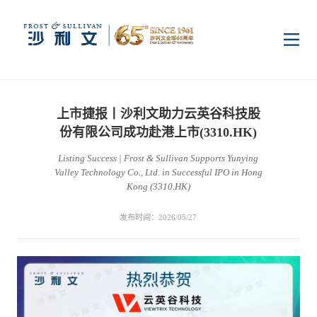
首页
上市捷报丨沙利文助力云英谷科技股
洞察
份有限公司成功赴港上市(3310.HK)
Listing Success | Frost & Sullivan Supports Yunying
Valley Technology Co., Ltd. in Successful IPO in Hong
行业研究
行业
Kong (3310.HK)
发布时间：2026/05/27
企业研究
数字基础设施
消费电子
服务
市场动态
双碳新能源
医疗与生命科学
资本市场顾问服务
传媒中心