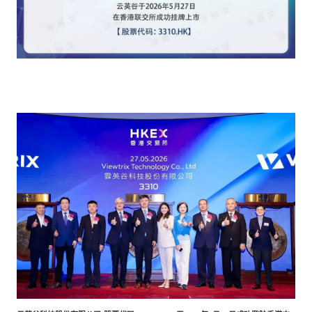
餐饮与新零售
半导体与芯片
企业咨询服务
公司动态
活动
智能家居
汽车与出行
媒体报道
关于我们
公共服务
食品与饮料
媒体服务
公司介绍
加入我们
科技、媒体和通信
金融科技
中国管理团队
中
地产与物业
矿业冶炼
EN
表现与影响
美容时尚
大数据与人工智能
战略合作伙伴
物流与供应链
建筑科技与装饰装潢