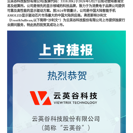
专家委员会
云英谷科技股份有限公司
(股票代码：3310.HK)于2026年5月27日成功登陆香港交
易及结算所。公司是领先的显示领域的科技品牌，致力于为消费电子品牌公司提供
可靠及高性能的显示驱动方案。按2024年销量计，公司是中国大陆智能手机
AMOLED显示驱动芯片市场最大的中国大陆供应商。弗若斯特沙利文
特种新材料
文化娱乐
（Frost
&Sullivan,
以下简称
“沙利文”）为云英谷科技股份有限公司上市提供独家行
沙利文中国分支机构
业顾问服务，特此热烈祝贺其成功上市。
企业级服务
跨境电商贸易
基础设施建设
环保节能科技
教育与培训
航运及港口
母婴
农林牧渔
园林绿化
商业航空