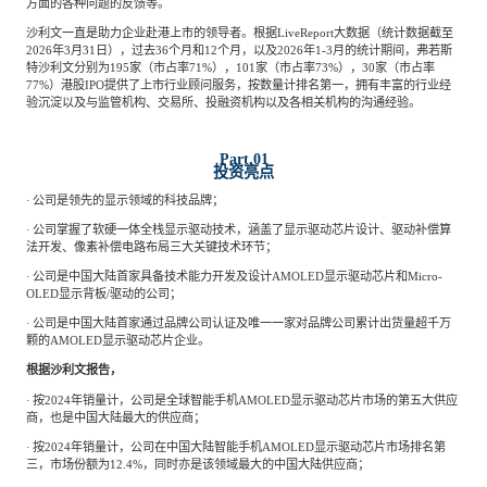
方面的各种问题的反馈等。
沙利文一直是助力企业赴港上市的领导者。根据
LiveReport大数据（统计数据截至
2026年3月31日），过去36个月和12个月，以及2026年1-3月的统计期间，弗若斯
特沙利文分别为195家（市占率71%），101家（市占率73%），30家（市占率
77%）港股IPO提供了上市行业顾问服务，按数量计排名第一，拥有丰富的行业经
验沉淀以及与监管机构、交易所、投融资机构以及各相关机构的沟通经验。
Part.01
投资亮点
·
公司是领先的显示领域的科技品牌；
·
公司掌握了软硬一体全栈显示驱动技术，涵盖了显示驱动芯片设计、驱动补偿算
法开发、像素补偿电路布局三大关键技术环节；
·
公司是中国大陆首家具备技术能力开发及设计
AMOLED显示驱动芯片和Micro-
OLED显示背板/驱动的公司；
·
公司是中国大陆首家通过品牌公司认证及唯一一家对品牌公司累计出货量超千万
颗的
AMOLED显示驱动芯片企业。
根据沙利文报告，
·
按
2024年销量计，公司是全球智能手机AMOLED显示驱动芯片市场的第五大供应
商，也是中国大陆最大的供应商；
·
按
2024年销量计，公司在中国大陆智能手机AMOLED显示驱动芯片市场排名第
三，市场份额为12.4%，同时亦是该领域最大的中国大陆供应商；