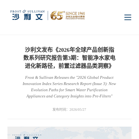
首页
沙利文发布《2026年全球产品创新指
洞察
数系列研究报告第3期：智能净水家电
进化新路径，前置过滤器品类洞察》
Frost & Sullivan Releases the "2026 Global Product
行业研究
行业
Innovation Index Series Research Report (Issue 3): New
Evolution Paths for Smart Water Purification
Appliances and Category Insights into Pre-Filters"
企业研究
数字基础设施
消费电子
服务
发布时间：2026/05/27
市场动态
双碳新能源
医疗与生命科学
资本市场顾问服务
传媒中心