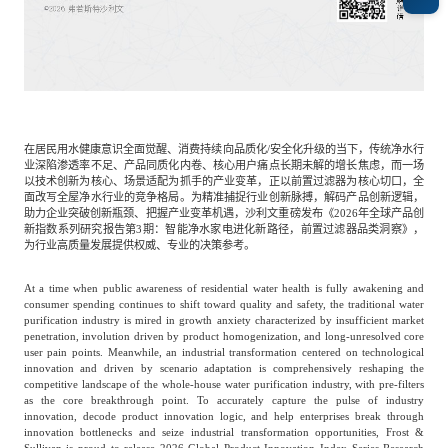
专家委员会
特种新材料
文化娱乐
沙利文中国分支机构
企业级服务
跨境电商贸易
在居民用水健康意识全面觉醒、消费持续向品质化/安全化升级的当下，传统净水行
业深陷渗透率不足、产品同质化内卷、核心用户痛点长期未解的增长焦虑，而一场
以技术创新为核心、场景适配为抓手的产业变革，正以前置过滤器为核心切口，全
面改写全屋净水行业的竞争格局。为精准捕捉行业创新脉搏，解码产品创新逻辑，
基础设施建设
环保节能科技
助力企业突破创新瓶颈、把握产业变革机遇，沙利文重磅发布《2026年全球产品创
新指数系列研究报告第3期：智能净水家电进化新路径，前置过滤器品类洞察》，
为行业高质量发展提供权威、专业的决策参考。
教育与培训
航运及港口
At a time when public awareness of residential water health is fully awakening and
consumer spending continues to shift toward quality and safety, the traditional water
purification industry is mired in growth anxiety characterized by insufficient market
penetration, involution driven by product homogenization, and long-unresolved core
母婴
农林牧渔
user pain points. Meanwhile, an industrial transformation centered on technological
innovation and driven by scenario adaptation is comprehensively reshaping the
competitive landscape of the whole-house water purification industry, with pre-filters
as the core breakthrough point. To accurately capture the pulse of industry
innovation, decode product innovation logic, and help enterprises break through
园林绿化
商业航空
innovation bottlenecks and seize industrial transformation opportunities, Frost &
Sullivan is proud to release 2026 Global Product Innovation Index Series Research