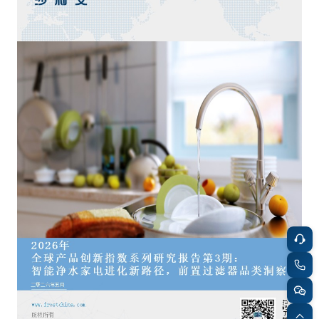
餐饮与新零售
半导体与芯片
企业咨询服务
公司动态
活动
智能家居
汽车与出行
媒体报道
关于我们
公共服务
食品与饮料
媒体服务
公司介绍
加入我们
科技、媒体和通信
金融科技
中国管理团队
中
地产与物业
矿业冶炼
EN
表现与影响
美容时尚
大数据与人工智能
战略合作伙伴
物流与供应链
建筑科技与装饰装潢