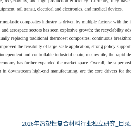
e, recyclability, and high production efficiency. Currently, they hav
ment, rail transit, electrical and electronics, and medical devices.
rmoplastic composites industry is driven by multiple factors: with th
and aerospace sectors has seen explosive growth; the recyclability adva
dually replacing traditional thermoset composites; continuous breakth
mproved the feasibility of large-scale application; strong policy support
n independent and controllable industrial chain; meanwhile, the rapid
economy has further expanded the market space. Overall, the superposi
ion in downstream high-end manufacturing, are the core drivers for th
2026年热塑性复合材料行业独立研究_目录及