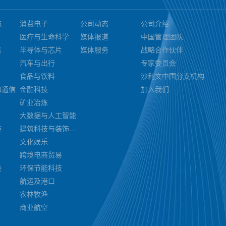
施
消费电子
公司动态
公司介绍
医疗与生命科学
媒体报道
中国管理团队
售
半导体与芯片
媒体服务
战略合作伙伴
汽车与出行
专家委员会
食品与饮料
沙利文中国分支机构
和通信
金融科技
加入我们
矿业冶炼
大数据与人工智能
链
建筑科技与装饰装潢
文化娱乐
跨境电商贸易
设
环保节能科技
航运及港口
农林牧渔
商业航空