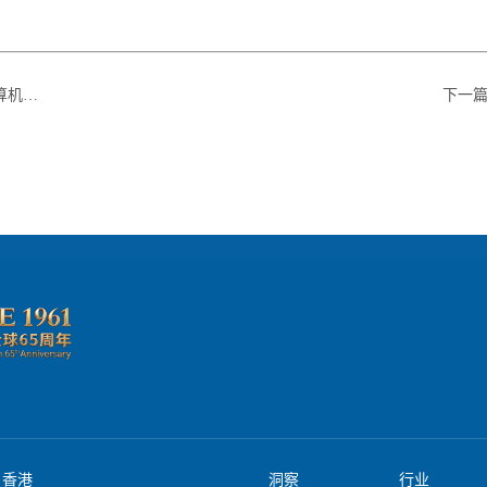
究报告》
下一
香港
洞察
行业