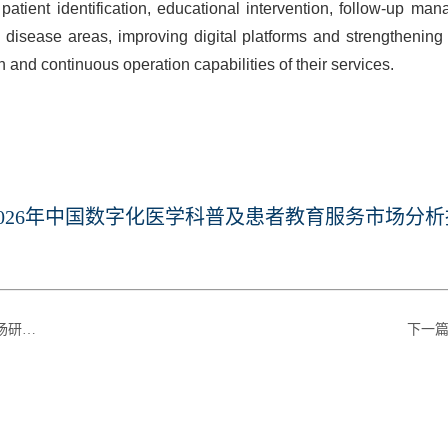
 patient identification, educational intervention, follow-up 
l disease areas, improving digital platforms and strengthening 
n and continuous operation capabilities of their services.
026年中国数字化医学科普及患者教育服务市场分析报
报告》
下一