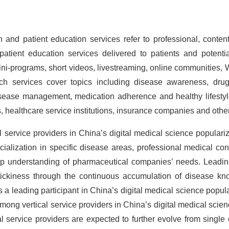
n and patient education services refer to professional, conte
atient education services delivered to patients and potentia
mini-programs, short videos, livestreaming, online communities,
uch services cover topics including disease awareness, dru
isease management, medication adherence and healthy lifestyl
healthcare service institutions, insurance companies and other 
l service providers in China’s digital medical science populari
cialization in specific disease areas, professional medical cont
eep understanding of pharmaceutical companies’ needs. Leading
tickiness through the continuous accumulation of disease kn
s a leading participant in China’s digital medical science popul
mong vertical service providers in China’s digital medical scie
l service providers are expected to further evolve from single 