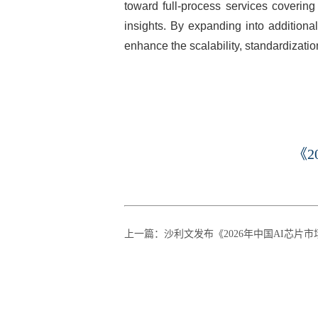
toward full-process services covering
insights. By expanding into additiona
enhance the scalability, standardizatio
《2
上一篇
：
沙利文发布《2026年中国AI芯片市场研究