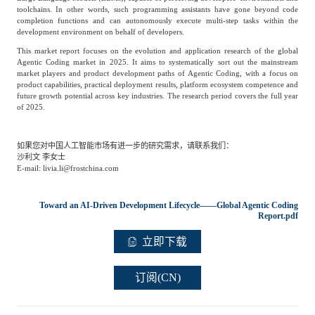
toolchains. In other words, such programming assistants have gone beyond code
completion functions and can autonomously execute multi-step tasks within the
development environment on behalf of developers.
This market report focuses on the evolution and application research of the global
Agentic Coding market in 2025. It aims to systematically sort out the mainstream
market players and product development paths of Agentic Coding, with a focus on
product capabilities, practical deployment results, platform ecosystem competence and
future growth potential across key industries. The research period covers the full year
of 2025.
如果您对中国人工智能市场有进一步的研究需求，请联系我们：
沙利文 李女士
E-mail: livia.li@frostchina.com
Toward an AI-Driven Development Lifecycle——Global Agentic Coding
Report.pdf
立即下载
订阅(CN)