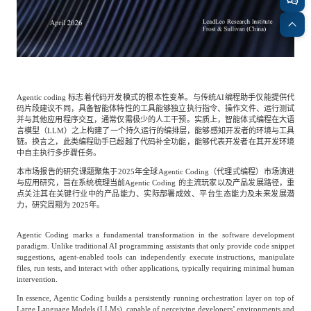
专家委员会
特种新材料
文化娱乐
沙利文中国分支机构
企业级服务
跨境电商贸易
Agentic coding 标志着代码开发模式的根本性变革。与传统AI编程助手仅能提供代
码片段建议不同，具备智能体特性的工具能够独立执行指令、操作文件、运行测试
并与其他应用程序交互，通常仅需极少的人工干预。实质上，智能体式编程在大语
言模型（LLM）之上构建了一个持久运行的编排层，能够感知开发者的环境与工具
链。换言之，此类编程助手已超越了代码补全功能，能够代表开发者在其开发环境
基础设施建设
环保节能科技
中自主执行多步骤任务。
本市场报告的研究课题聚焦于2025年全球Agentic Coding（代理式编程）市场演进
与应用研究，旨在系统梳理当前Agentic Coding 的主流玩家以及产品发展路径，重
教育与培训
航运及港口
点关注其在关键行业中的产品能力、实际部署成效、平台生态能力及未来发展潜
力，研究周期为 2025年。
Agentic Coding marks a fundamental transformation in the software development
母婴
农林牧渔
paradigm. Unlike traditional AI programming assistants that only provide code snippet
suggestions, agent-enabled tools can independently execute instructions, manipulate
files, run tests, and interact with other applications, typically requiring minimal human
intervention.
园林绿化
商业航空
In essence, Agentic Coding builds a persistently running orchestration layer on top of
Large Language Models (LLMs), capable of perceiving developers’ environments and