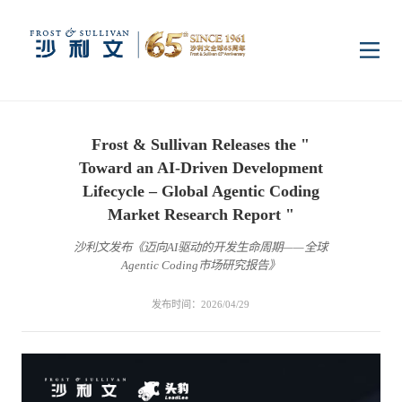
首页
Frost & Sullivan Releases the "
洞察
Toward an AI-Driven Development
Lifecycle – Global Agentic Coding
Market Research Report "
行业研究
行业
沙利文发布《迈向AI驱动的开发生命周期——全球
Agentic Coding市场研究报告》
企业研究
数字基础设施
消费电子
服务
发布时间：2026/04/29
市场动态
双碳新能源
医疗与生命科学
资本市场顾问服务
传媒中心