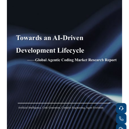
餐饮与新零售
半导体与芯片
企业咨询服务
公司动态
活动
智能家居
汽车与出行
媒体报道
关于我们
公共服务
食品与饮料
媒体服务
公司介绍
加入我们
科技、媒体和通信
金融科技
中国管理团队
中
地产与物业
矿业冶炼
EN
表现与影响
美容时尚
大数据与人工智能
战略合作伙伴
物流与供应链
建筑科技与装饰装潢