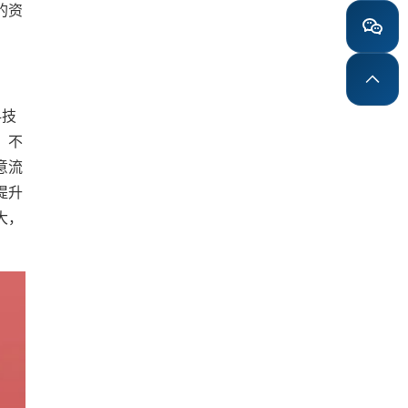
的资
科技
，不
意流
提升
大，