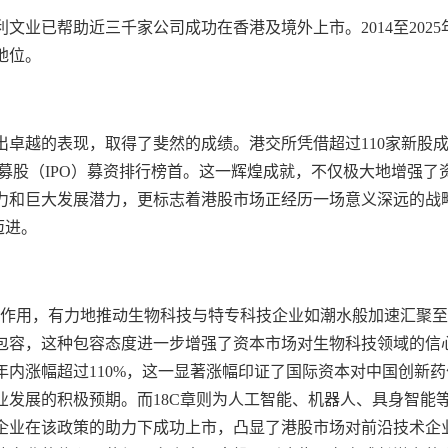
业已帮助近三千家公司成功在香港及境外上市。2014至2025
地位。
出卓越的表现，取得了斐然的成绩。港交所凭借超过110家新股
开募股（IPO）募资排行榜首。这一辉煌成就，不仅极大地增强了
力和巨大发展潜力，更标志着港股市场正经历一场意义深远的战
迈进。
作用，有力地推动生物科技与特专科技企业如潮水般加速汇聚至
包容，这种包容态度进一步增强了资本市场对生物科技领域的信
年内涨幅超过110%，这一显著涨幅印证了国际资本对中国创新药
发展的积极预期。而18C章则为人工智能、机器人、
具身智能
企业在该政策的助力下成功上市，凸显了港股市场对前沿技术企