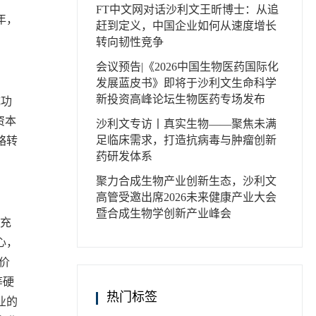
FT中文网对话沙利文王昕博士：从追
年，
赶到定义，中国企业如何从速度增长
转向韧性竞争
会议预告|《2026中国生物医药国际化
发展蓝皮书》即将于沙利文生命科学
新投资高峰论坛生物医药专场发布
成功
资本
沙利文专访丨真实生物——聚焦未满
足临床需求，打造抗病毒与肿瘤创新
略转
药研发体系
聚力合成生物产业创新生态，沙利文
高管受邀出席2026未来健康产业大会
暨合成生物学创新产业峰会
充
心，
价
等硬
热门标签
业的