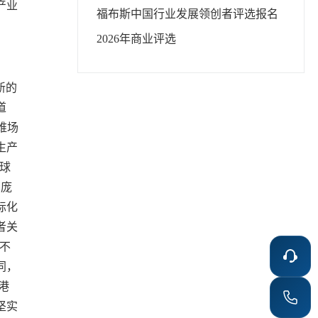
产业
福布斯中国
行业发展领创者
评选报名
2026年
商业评选
新的
道
维场
生产
球
有庞
际化
者关
不
同，
港
坚实