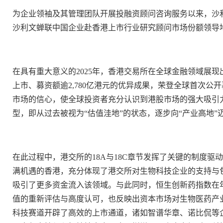
为企业领袖及其管理团队开展投融资顾问咨询服务以来，沙利文
沙利文蝉联中国企业赴香港上市行业研究顾问市场份额领导
在具有重大意义的2025年，香港交易所在全球金融领域展现
上市、募资额逾2,780亿港元的优异成果，荣登全球首次公
市场的信心，使全球投资者充分认识到港股市场的强大吸引
型，即从过去被视为“估值洼地”的状态，逐步向“产业高地”
在此过程中，港交所的18A与
18C章
节发挥了关键的制度驱动
满机遇的香港，充分体现了港交所对生物科技企业的支持与
吸引了更多资金流入该领域。与此同时，
恒生创新药指数
在
值的重新评估与高度认可，也反映出资本市场对生物医药产业
科技赛道开辟了高效的上市通道，诸如智谱华章、诺比侃等