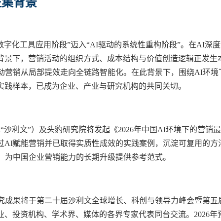
征集背景
字化工具应用阶段”迈入“AI驱动的系统性重构阶段”。在AI深
背景下，营销活动的组织方式、成本结构与价值创造逻辑正发生
动营销从局部提效走向全链路智能化。在此背景下，围绕AI环境
实践样本，已成为企业、产业与研究机构的共同关切。
称“沙利文”）及
头豹研究院
将发起《2026年中国AI环境下的营销
过AI赋能营销并已取得实质性成效的实践案例，沉淀可复用的方
放，为中国企业营销能力的长期升级提供参考范式。
》研究成果将于第二十届沙利文全球增长、科创与领导力峰会暨第五
、投资机构、学术界、媒体的各界专家代表同台交流。2026年